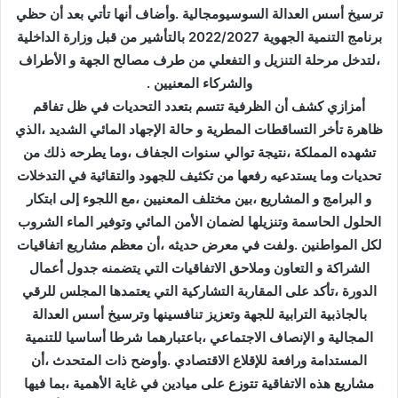
ا
ترسيخ أسس العدالة السوسيومجالية .وأضاف أنها تأتي بعد أن حظي
إ
برنامج التنمية الجهوية 2022/2027 بالتأشير من قبل وزارة الداخلية
ل
،لتدخل مرحلة التنزيل و التفعلي من طرف مصالح الجهة و الأطراف
ك
والشركاء المعنيين .
ت
أمزازي كشف أن الظرفية تتسم بتعدد التحديات في ظل تفاقم
ر
ظاهرة تأخر التساقطات المطرية و حالة الإجهاد المائي الشديد ،الذي
و
تشهده المملكة ،نتيجة توالي سنوات الجفاف ،وما يطرحه ذلك من
ن
تحديات وما يستدعيه رفعها من تكثيف للجهود والتقائية في التدخلات
ي
و البرامج و المشاريع ،بين مختلف المعنيين ،مع اللجوء إلى ابتكار
ا
الحلول الحاسمة وتنزيلها لضمان الأمن المائي وتوفير الماء الشروب
لكل المواطنين .ولفت في معرض حديثه ،أن معظم مشاريع اتفاقيات
الشراكة و التعاون وملاحق الاتفاقيات التي يتضمنه جدول أعمال
الدورة ،تأكد على المقاربة التشاركية التي يعتمدها المجلس للرقي
بالجاذبية الترابية للجهة وتعزيز تنافسينها وترسيخ أسس العدالة
المجالية و الإنصاف الاجتماعي ،باعتبارهما شرطا أساسيا للتنمية
المستدامة ورافعة للإقلاع الاقتصادي .وأوضح ذات المتحدث ،أن
مشاريع هذه الاتفاقية تتوزع على ميادين في غاية الأهمية ،بما فيها