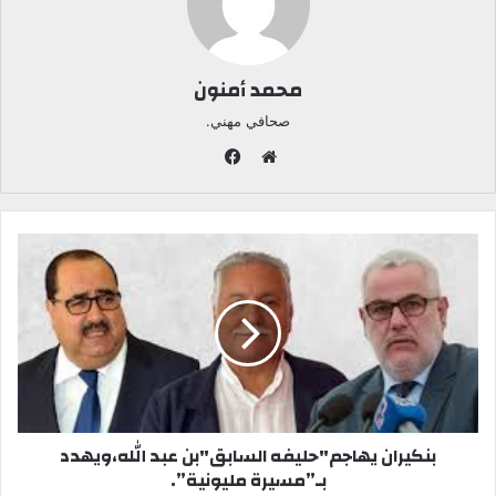
محمد أمنون
صحافي مهني.
ف
ي
م
س
و
ب
ق
و
ع
ك
ا
ل
و
ي
ب
بنكيران يهاجم"حليفه السابق"بن عبد الله،ويهدد
بـ”مسيرة مليونية”.