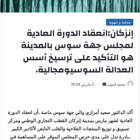
محلية و جهوية
إنزكان:انعقاد الدورة العادية
لمجلس جهة سوس بالمدينة
هو التأكيد على ترسيخ أسس
العدالة السوسيومجالية.
محمد أمنون
أ
5 مارس 2024
ر
س
ل
أكد الدكتور سعيد أمزازي والي جهة سوس ماسة ،أن انعقاد الدورة
ب
العادية لشهر مارس بمدينة إنزكان القطب التجاري الوطني ومركز
ر
تسويق و توزيع المنتجات الفلاحية والقلب النابض لأكادير الكبير
ي
،بادرة تدل على مدى حرص المجلس الموقر على المساهمة في
د