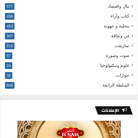
مال واقتصاد
577
كتاب وآراء
456
محلية و جهوية
453
فن وثقافة
307
تمازيغت
225
صوت وصورة
67
علوم وتيكنولوجيا
24
حوارات
18
السلطة الرابعة
606
الإعلانات