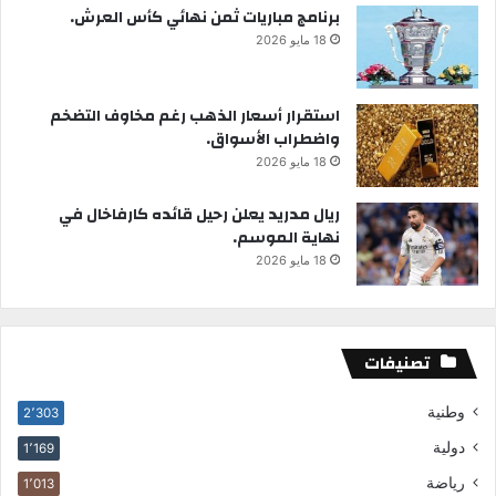
برنامج مباريات ثمن نهائي كأس العرش.
18 مايو 2026
استقرار أسعار الذهب رغم مخاوف التضخم
واضطراب الأسواق.
18 مايو 2026
ريال مدريد يعلن رحيل قائده كارفاخال في
نهاية الموسم.
18 مايو 2026
تصنيفات
وطنية
2٬303
دولية
1٬169
رياضة
1٬013