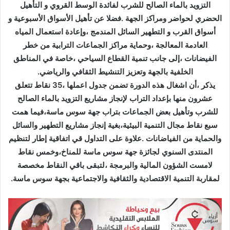
التزويد بالماء الصالح للشرب لفائدة الوسط القروي و التأهيل
الحضري لحواضر ومراكز الجهة .فضلا عن تأهيل الأسواق الأسبوعية و
أسواق القرب و التطهير السائل المندمج ،وإعادة استعمال المياه
العادمة المعالجة ،وحماية مراكز الجماعات الترابية من خطر
الفيضانات ،إلى جانب تنمية القطاع السياحي ،خاصة في المناطق
الخلفية بالجهة وتعزيز التنشيط الثقافي والرياضي.
يذكر ،أن اشغال هذه الدورة تضمن جدول اعملها ،35 نقاط تتعلق
عشرون منها بإعداد التراب لإنجاز مشاريع التزويد بالماء الصالح
للشرب وتأهيل بعض الجماعات بتراب جهة سوس ماسة،فيما همت
سبع نقاط مجال التنمية البيئية،بغية إنجاز مشاريع التطهير والسائل
والحماية من الفياضانات .علاوة على التداول قي اتفاقية إطار لتنظيم
المنتدى السنوي لجائزة جهة سوس ماسة للمناخ،وخمس نقاط
لامست الشؤون المالية والبرمجة ،لتبقى باقي النقاط مخصصة
لمقاربة التنمية الاقتصادية والثقافية والاجتماعية بجهة سوس ماسة.