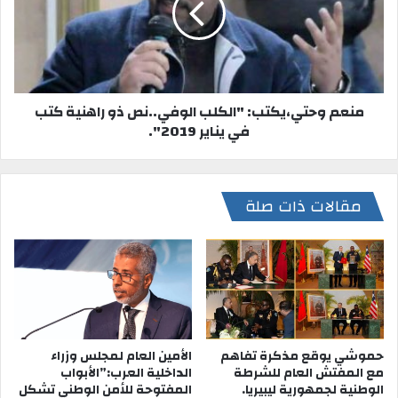
منعم وحتي،يكتب: "الكلب الوفي..نص ذو راهنية كتب
في يناير 2019".
مقالات ذات صلة
حموشي يوقع مذكرة تفاهم
الأمين العام لمجلس وزراء
مع المفتش العام للشرطة
الداخلية العرب:”الأبواب
الوطنية لجمهورية ليبيريا.
المفتوحة للأمن الوطني تشكل