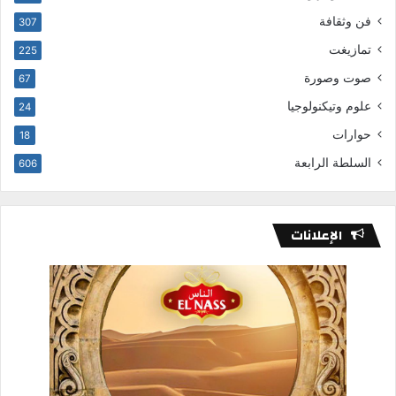
فن وثقافة
307
تمازيغت
225
صوت وصورة
67
علوم وتيكنولوجيا
24
حوارات
18
السلطة الرابعة
606
الإعلانات