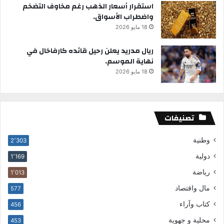
استقرار أسعار الذهب رغم مخاوف التضخم
واضطراب الأسواق.
18 مايو 2026
ريال مدريد يعلن رحيل قائده كارفاخال في
نهاية الموسم.
18 مايو 2026
تصنيفات
وطنية
2٬303
دولية
1٬169
رياضة
1٬013
مال واقتصاد
577
كتاب وآراء
456
محلية و جهوية
453