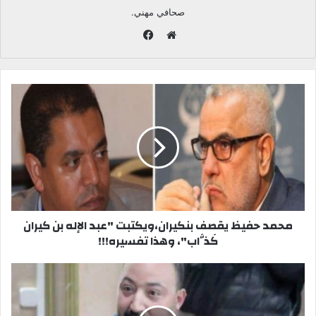
صحافي مهني.
ف
ي
م
س
و
ب
ق
و
ع
ك
ا
ل
و
ي
ب
محمد حفيظ يقصف بنكيران،ويكتبت "عبد الإله بن كيران
كَذَّاب"، وهذا تفسيره!!!