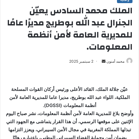
الملك محمد السادس يعيّن
الجنرال عبد الله بوطريج مديرًا عامًا
للمديرية العامة لأمن أنظمة
المعلومات.
محمد أمنون
أ
2 سبتمبر 2025
ر
س
ل
عيّن جلالة الملك، القائد الأعلى ورئيس أركان القوات المسلحة
ب
الملكية، اللواء عبد الله بوطريج، مديرا عاما للمديرية العامة لأمن
ر
أنظمة المعلومات (DGSSI).
ي
وأوضح بلاغ للمديرية العامة لأمن أنظمة المعلومات، نشر صباح اليوم
د
ا
الإثنين على موقعها الرسمي، أن هذا القرار يتماشى مع الجهود التي
إ
تبذلها المملكة المغربية في مجال الأمن السيبراني، ويعزز التزامها
ل
بضمان أمن وحماية الفضاء السيبراني الوطني، باعتباره رهانًا