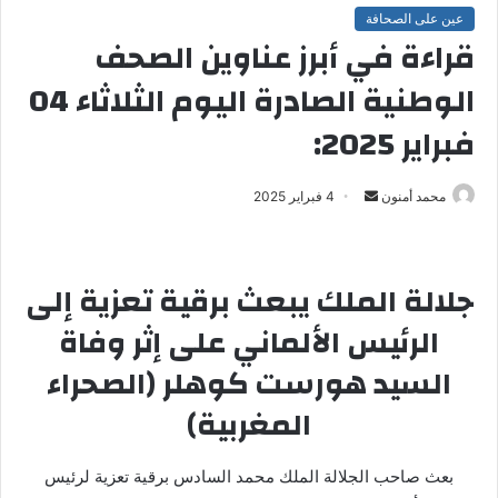
عين على الصحافة
قراءة في أبرز عناوين الصحف
الوطنية الصادرة اليوم الثلاثاء 04
فبراير 2025:
محمد أمنون
أ
4 فبراير 2025
ر
س
ل
جلالة الملك يبعث برقية تعزية إلى
ب
الرئيس الألماني على إثر وفاة
ر
ي
السيد هورست كوهلر (الصحراء
د
المغربية)
ا
إ
ل
بعث صاحب الجلالة الملك محمد السادس برقية تعزية لرئيس
ك