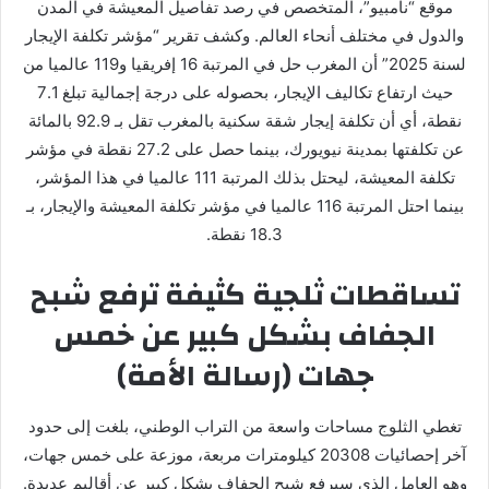
موقع “نامبيو”، المتخصص في رصد تفاصيل المعيشة في المدن
والدول في مختلف أنحاء العالم. وكشف تقرير “مؤشر تكلفة الإيجار
لسنة 2025” أن المغرب حل في المرتبة 16 إفريقيا و119 عالميا من
حيث ارتفاع تكاليف الإيجار، بحصوله على درجة إجمالية تبلغ 7.1
نقطة، أي أن تكلفة إيجار شقة سكنية بالمغرب تقل بـ 92.9 بالمائة
عن تكلفتها بمدينة نيويورك، بينما حصل على 27.2 نقطة في مؤشر
تكلفة المعيشة، ليحتل بذلك المرتبة 111 عالميا في هذا المؤشر،
بينما احتل المرتبة 116 عالميا في مؤشر تكلفة المعيشة والإيجار، بـ
18.3 نقطة.
تساقطات ثلجية كثيفة ترفع شبح
الجفاف بشكل كبير عن خمس
جهات (رسالة الأمة)
تغطي الثلوج مساحات واسعة من التراب الوطني، بلغت إلى حدود
آخر إحصائيات 20308 كيلومترات مربعة، موزعة على خمس جهات،
وهو العامل الذي سيرفع شبح الجفاف بشكل كبير عن أقاليم عديدة.