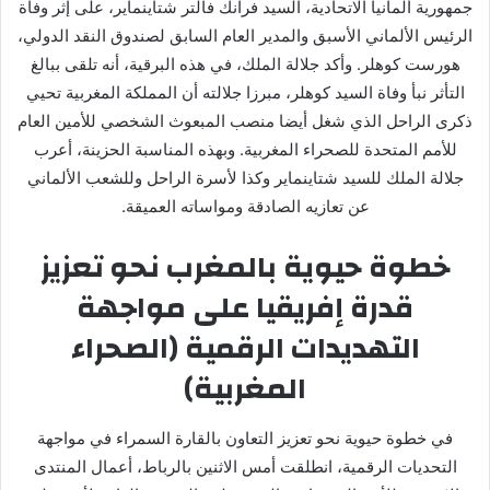
جمهورية ألمانيا الاتحادية، السيد فرانك فالتر شتاينماير، على إثر وفاة
ت
الرئيس الألماني الأسبق والمدير العام السابق لصندوق النقد الدولي،
ر
هورست كوهلر. وأكد جلالة الملك، في هذه البرقية، أنه تلقى ببالغ
و
التأثر نبأ وفاة السيد كوهلر، مبرزا جلالته أن المملكة المغربية تحيي
ن
ذكرى الراحل الذي شغل أيضا منصب المبعوث الشخصي للأمين العام
ي
للأمم المتحدة للصحراء المغربية. وبهذه المناسبة الحزينة، أعرب
ا
جلالة الملك للسيد شتاينماير وكذا لأسرة الراحل وللشعب الألماني
عن تعازيه الصادقة ومواساته العميقة.
خطوة حيوية بالمغرب نحو تعزيز
قدرة إفريقيا على مواجهة
التهديدات الرقمية (الصحراء
المغربية)
في خطوة حيوية نحو تعزيز التعاون بالقارة السمراء في مواجهة
التحديات الرقمية، انطلقت أمس الاثنين بالرباط، أعمال المنتدى