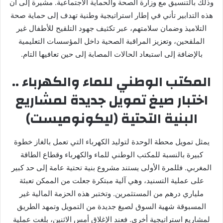
وذلك بالتنسيق مع وزارة الصحة والحماية الاجتماعية. مشيرة إلى أن
هذه التدابير تأني في إطار استراتيجية وطنية تهدف إلى حماية صحة
التلاميذ وضمان سلامتهم، عبر تكثيف جهود التلقيح للأطفال غير
الملقحين، وتعزيز المراقبة الصحية داخل المؤسسات التعليمية
بالإضافة إلى استبعاد الحالات المصابة إلى حين تعافيها التام.
المكتب الوطني للماء والكهرباء ..
اختبار صيغ تمويل جديدة لمشاريع
البنية التحتية (ليكونوميست)
يمثل تمويل محطة الوحدة لتوليد الكهرباء التي تعمل بالغاز خطوة
كبيرة بالنسبة للمكتب الوطني للماء والكهرباء وقطاع الطاقة
المغربي. فللمرة الأولى يستند مشروع بنية تحتية عامة إلى حد كبير
على عملية التسنيد، وهي آلية مبتكرة جعلت من الممكن تعبئة
ملياري درهم من المستثمرين. وتختبر هذه الحزمة المالية غير
المسبوقة شهية السوق لصيغ جديدة من التمويل وتمهد الطريق
لمشاريع استراتيجية أخرى. فعند الإغلاق أمس الاثنين، بلغت عملية