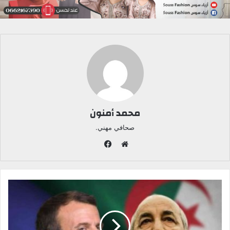
محمد أمنون
صحافي مهني.
ف
ي
م
س
و
ب
ق
و
ع
ك
ا
ل