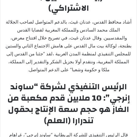
الاشتراكي)
أشاد محافظ القدس، عدنان غيث، بالدعم المتواصل لصاحب الجلالة
الملك محمد السادس وللمملكة المغربية لقضايا القدس
والمقدسيين. وقال عدنان غيث، في تصريح خلال افتتاح معرض،
بطنجة، لوكالة بيت مال القدس على هامش الاجتماع الثاني والستين
للمجلس التنفيذي لمنظمة المدن العربية ،لقد “جئنا من القدس إلى
المملكة المغربية، ونتقدم أولا بجزيل الشكر والتقدير إلى المملكة،
ملكا و حكومة وشعبا” على الدعم المتواصل.
الرئيس التنفيذي لشركة “ساوند
إنرجي”: 10 ملايين قدم مكعبة من
الغاز هو حجم سعة الإنتاج بحقول
تندرارا (العلم)
قال الرئيس التنفيذي للشركة البريطانية “ساوند إنرجي”، غراهام