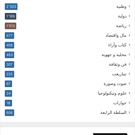
وطنية
2٬303
دولية
1٬169
رياضة
1٬013
مال واقتصاد
577
كتاب وآراء
456
محلية و جهوية
453
فن وثقافة
307
تمازيغت
225
صوت وصورة
67
علوم وتيكنولوجيا
24
حوارات
18
السلطة الرابعة
606