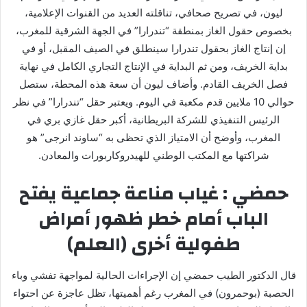
ليون، في تصريح صحافي، تناقلته العديد من القنوات الإعلامية،
بخصوص حقول الغاز بمنطقة “تندرارا” في الجهة الشرقية للمغرب،
إن إنتاج الغاز بحقول تندرارا سينطلق في الصيف المقبل، أو في
بداية الخريف، ومن ثم البداية في الإنتاج التجاري الكامل في نهاية
فصل الخريف القادم. وأضاف ليون أن سعة هذه المحطة، ستصل
حوالي 10 ملايين قدم مكعبة في اليوم. ويعتبر حقل “تندرارا” في نظر
الرئيس التنفيذي للشركة البريطانية، أكبر حقل غازي بري في
المغرب، وأوضح أن الامتياز الذي تحظى به “ساوند انرجی” هو
شراكتها مع المكتب الوطني للهيدروكاربورات والمعادن.
حمضي : غياب مناعة جماعية يفتح
الباب أمام خطر ظهور أمراض
طفولية أخرى (العلم)
قال الدكتور الطيب حمضي إن الإجراءات الحالية لمواجهة تفشي وباء
الحصبة (بوحمرون) في المغرب رغم أهميتها، تظل عاجزة عن احتواء