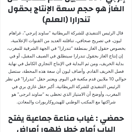
الغاز هو حجم سعة الإنتاج بحقول
تندرارا (العلم)
قال الرئيس التنفيذي للشركة البريطانية “ساوند إنرجي”، غراهام
ليون، في تصريح صحافي، تناقلته العديد من القنوات الإعلامية،
بخصوص حقول الغاز بمنطقة “تندرارا” في الجهة الشرقية للمغرب،
إن إنتاج الغاز بحقول تندرارا سينطلق في الصيف المقبل، أو في
بداية الخريف، ومن ثم البداية في الإنتاج التجاري الكامل في نهاية
فصل الخريف القادم. وأضاف ليون أن سعة هذه المحطة، ستصل
حوالي 10 ملايين قدم مكعبة في اليوم. ويعتبر حقل “تندرارا” في نظر
الرئيس التنفيذي للشركة البريطانية، أكبر حقل غازي بري في
المغرب، وأوضح أن الامتياز الذي تحظى به “ساوند انرجی” هو
شراكتها مع المكتب الوطني للهيدروكاربورات والمعادن.
حمضي : غياب مناعة جماعية يفتح
الباب أمام خطر ظهور أمراض