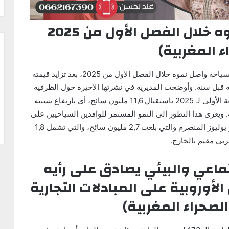
قطاع السياحة يواصل نموه خلال الفصل الأول من 2025
ء المغربية)
أفادت مديرية الدراسات والتوقعات المالية أن قطاع السياحة واصل نموه خلال الفصل الأول من 2025، بعد تزايد قيمته
9,7، مقابل ارتفاع بنسبة 3,2 في المائة قبل سنة. وأوضحت المديرية في نشرتها الأخيرة حول الظرفية
أن وجهة “المغرب” أكدت جاذبيتها برسم الأشهر السبعة الأولى لـ 2025 باستقبال 11,6 مليون سائح، أي بارتفاع نسبته
ره 15,4 في المائة قبل سنة. ويعزى هذا التطور إلى النمو المستمر للوافدين السياحيين على
مدار سنة 2025، من ضمنه الوفود المسجلة في شهر يوليوز المنصرم والتي بلغت 2,7 مليون سائح، والتي تشمل 1,8
بي مقيم بالخارج.
ماعي والبيئي يصادق على رأيه
 الأوروبية على المبادلات التجارية
لصحراء المغربية)