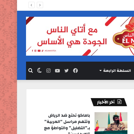
السلطة الرابعة
فيسبوك
تويتر
يوتيوب
انستقرام
الوضع
بحث
المظلم
عن
أخر الأخبار
باماكو تحتج ضد الرياض
وتتهم مراسل “العربية”
بـ”التضليل” والتواطؤ مع