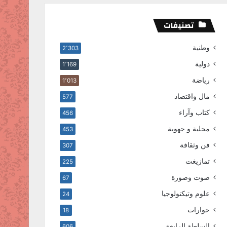
تصنيفات
وطنية
2٬303
دولية
1٬169
رياضة
1٬013
مال واقتصاد
577
كتاب وآراء
456
محلية و جهوية
453
فن وثقافة
307
تمازيغت
225
صوت وصورة
67
علوم وتيكنولوجيا
24
حوارات
18
السلطة الرابعة
606