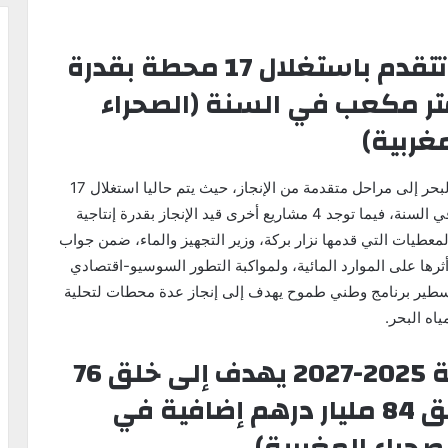
تحلية مياه البحر.. المشاريع تتقدم باستغلال 17 محطة بقدرة
 320 مليون متر مكعب في السنة (الصحراء
غربية)
وصلت أوراش مشاريع البرنامج الوطني لتحلية مياه البحر إلى مراحل متقدمة من الإنجاز، حيث يتم حاليا استغلال 17
محطة بقدرة إنتاجية تقدر بـ 320 مليون متر مكعب في السنة، فيما توجد 4 مشاريع أخرى قيد الإنجاز بقدرة إنتاجية
حسب المعطيات التي قدمها نزار بركة، وزير التجهيز والماء، ضمن جواب
أثرها على الموارد المائية، ولمواكبة التطور السوسيو-اقتصادي
 تسطير برنامج وطني طموح يهدف إلى إنجاز عدة محطات لتحلية
ياه البحر.
برنامج تنمية التجارة الخارجية 2025-2027 يهدف إلى خلق 76
ألف منصب شغل وتحقيق 84 مليار درهم إضافية في
صحراء المغربية)