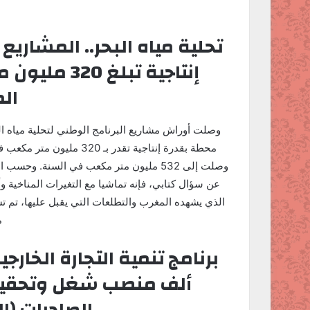
ر
س
ل
ب
إنتاجية تبلغ
ر
الم
ي
د
ا
إ
ل
وصلت إلى 532 مليون متر مكعب في السنة. و
ك
عن سؤال كتابي، فإنه تماشيا مع التغيرات المناخية و
ت
الذي يشهده المغرب والتطلعات التي يقبل عليها، تم
ر
م
و
ن
ي
ا
الصادرات (ال