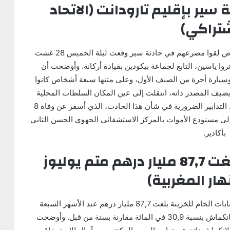
ثة سير بإقليم تارودانت (الاتحاد
شتراكي)
أفادت السلطات المحلية بإقليم تارودانت بأن 8 أشخاص لقوا مصرعهم في حادثة سير وقعت ليلة الخميس 28 غشت
1، على مستوى دوار تروا ياسين، التابع لجماعة بيكودين بقيادة أركانة. وأوضحت أن
سيارة أجرة من الصنف الأول، وعلى متنها سبعة أشخاص كانوا
يضيف المصدر ذاته، انتقلت إلى عين المكان السلطات المحلية
ومصالح الدرك الملكي والوقاية المدنية، من أجل اتخاذ التدابير الضرورية في شأن هذا الحادث، الذي أسفر عن وفاة 8
ى مستودع الأموات بالمركز الاستشفائي الجهوي الحسن الثاني
بأكادير.
الاكتتابات الخام للخزينة بلغت 87,7 مليار درهم متم يوليوز
أفادت مديرية الدراسات والتوقعات المالية بأن الاكتتابات الخام للخزينة بلغت 87,7 مليار درهم عند الأشهر السبعة
الأولى من سنة 2025، بما فيها عمليات التبادل، أي بانكماش بنسبة 30,9 في المائة مقارنة بسنة من قبل. وأوضحت