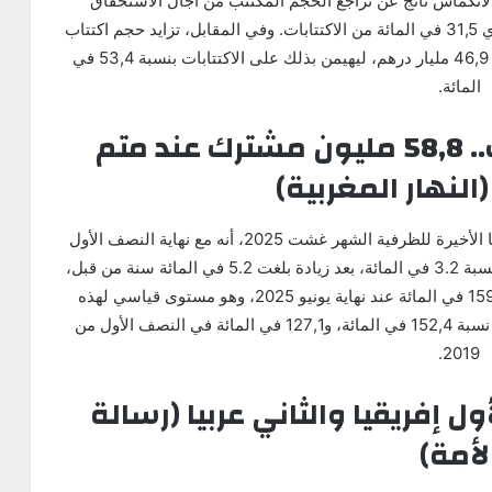
 الانكماش ناتج عن تراجع الحجم المكتتب من آجال الاستحقاق
الطويلة بنسبة 62,4 في المائة إلى 27,6 مليار درهم، أي 31,5 في المائة من الاكتتابات. وفي المقابل، تزايد حجم اكتتاب
آجال الاستحقاق المتوسطة بنسبة 3,8 في المائة إلى 46,9 مليار درهم، ليهيمن بذلك على الاكتتابات بنسبة 53,4 في
المائة.
الهاتف المحمول بالمغرب.. 58,8 مليون مشترك عند متم
أفادت مديرية الدراسات والتوقعات المالية، في نشرتها الأخيرة للظرفية الشهر غشت 2025، أنه مع نهاية النصف الأول
من سنة 2025 ارتفع عدد مشتركي الهاتف المحمول بنسبة 3.2 في المائة، بعد زيادة بلغت 5.2 في المائة سنة من قبل،
ليصل إلى 58,8 مليون مشترك، بمعدل انتشار بلغ 159,5 في المائة عند نهاية يونيو 2025، وهو مستوى قياسي لهذه
الفترة من السنة. وكان هذا المستوى قد بلغ قبل سنة نسبة 152,4 في المائة، و127,1 في المائة في النصف الأول من
2019.
ول إفريقيا والثاني عربيا (رسالة
لأمة)