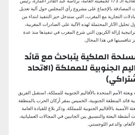
عقد المجلس الاقتصادي والاجتماعي والبيئي الدورة العادية الـ 173 لجمعيته العامة، برئاسة عبد القادر أعمارة، رئيس
مت المصادقة بالإجماع على مشروع رأي المجلس حول آلية تعديل
بادلات التجارية مع المغرب، التي ستدخل حيز التنفيذ ابتداء من
 يتناول تحليل الآثار المحتملة لهذه الآلية على الصادرات المغربية،
يجية إزالة الكربون التي شرع المغرب في تنفيذها منذ عدة
تنافسيتها في هذا المجال.
سلحة الملكية يتباحث مع قائد
ليم الجنوبية للمملكة (الاتحاد
شتراكي)
وبعثة الأمم المتحدة بالأقاليم الجنوبية للمملكة، استقبل الفريق
ة قائد المنطقة الجنوبية، الخميس بمقر أركان الحرب بالمنطقة
 الأممية بالأقاليم الجنوبية للمملكة. وذكر بلاغ للقيادة العامة
 أنشطة البعثة والتنسيق بين الجانبين في المجالات العملياتية،
الألغام، والدعم اللوجستي.