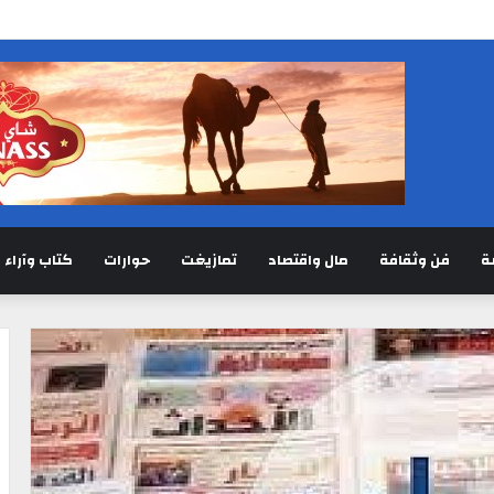
ة
فن وثقافة
مال واقتصاد
تمازيغت
حوارات
كتاب وآراء