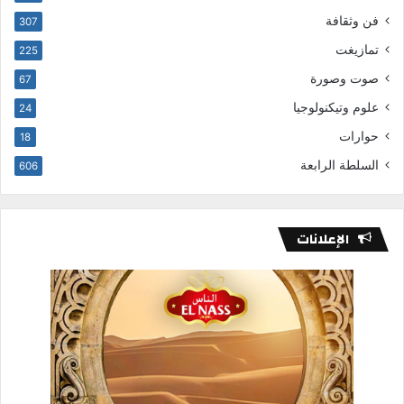
فن وثقافة
307
تمازيغت
225
صوت وصورة
67
علوم وتيكنولوجيا
24
حوارات
18
السلطة الرابعة
606
الإعلانات