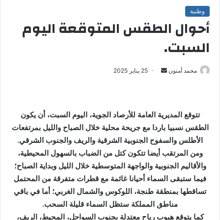
وطنية
أحوال الطقس المتوقعة اليوم
السبت.
محمد أمنون
أ
25 يناير 2025
ر
س
ل
تتوقع المديرية العامة للأرصاد الجوية، اليوم السبت، أن يكون
ب
الطقس نسبيا باردا مع جريحة محلية خلال الصباح والليل بمرتفعات
ر
الأطلس والسفوح الجنوبية الشرقية والريف والجنوب الشرقي.
ي
ومن المرتقب أيضا تتكون كتل من الضباب بالسهول المحيطية،
د
ا
والأقاليم الجنوبية والواجهة المتوسطية خلال الليل وبداية الصباح؛
إ
فيما ستبقى السماء أحيانا غائمة مع قطرات متفرقة من المحتمل
ل
تساقطها بمنطقة طنجة، اللوكوس والشمال الغربي؛ أما في باقي
ك
مناطق المملكة ستظل السماء قليلة السحب.
ت
كما يتوقع هبوب رياح معتدلة بجنوب السواحل، المحيط، الريف،