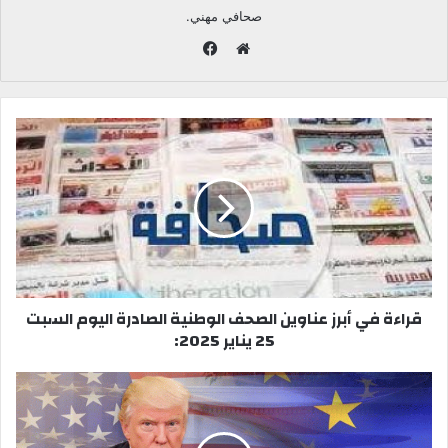
صحافي مهني.
ف
ي
م
س
و
ب
ق
و
ع
ك
ا
ل
و
ي
ب
قراءة في أبرز عناوين الصحف الوطنية الصادرة اليوم السبت
25 يناير 2025: