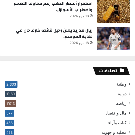
استقرار أسعار الذهب رغم مخاوف التضخم
واضطراب الأسواق.
18 مايو 2026
ريال مدريد يعلن رحيل قائده كارفاخال في
نهاية الموسم.
18 مايو 2026
تصنيفات
وطنية
2٬303
دولية
1٬169
رياضة
1٬013
مال واقتصاد
577
كتاب وآراء
456
محلية و جهوية
453