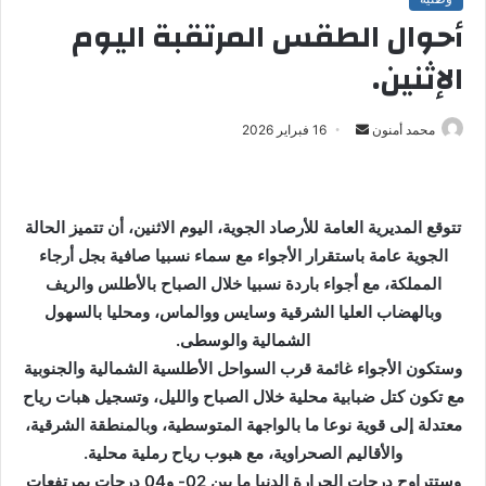
أحوال الطقس المرتقبة اليوم
الإثنين.
محمد أمنون
أ
16 فبراير 2026
ر
س
ل
تتوقع المديرية العامة للأرصاد الجوية، اليوم الاثنين، أن تتميز الحالة
ب
الجوية عامة باستقرار الأجواء مع سماء نسبيا صافية بجل أرجاء
ر
المملكة، مع أجواء باردة نسبيا خلال الصباح بالأطلس والريف
ي
وبالهضاب العليا الشرقية وسايس ووالماس، ومحليا بالسهول
د
ا
الشمالية والوسطى.
إ
وستكون الأجواء غائمة قرب السواحل الأطلسية الشمالية والجنوبية
ل
مع تكون كتل ضبابية محلية خلال الصباح والليل، وتسجيل هبات رياح
ك
معتدلة إلى قوية نوعا ما بالواجهة المتوسطية، وبالمنطقة الشرقية،
ت
والأقاليم الصحراوية، مع هبوب رياح رملية محلية.
ر
وستتراوح درجات الحرارة الدنيا ما بين 02- و04 درجات بمرتفعات