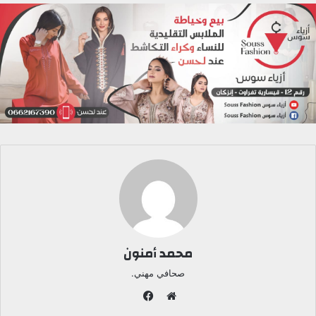
محمد أمنون
صحافي مهني.
ف
ي
م