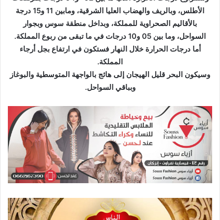
و
الأطلس، وبالريف والهضاب العليا الشرقية، ومابين 11 و15 درجة
ن
بالأقاليم الصحراوية للمملكة، وبداخل منطقة سوس وبجوار
ي
السواحل، وما بين 05 و10 درجات في ما تبقى من ربوع المملكة.
ا
أما درجات الحرارة خلال النهار فستكون في ارتفاع بجل أرجاء
المملكة.
وسيكون البحر قليل الهيجان إلى هائج بالواجهة المتوسطية والبوغاز
وبباقي السواحل.