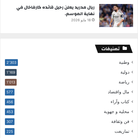
ريال مدريد يعلن رحيل قائده كارفاخال في
نهاية الموسم.
18 مايو 2026
تصنيفات
وطنية
2٬303
دولية
1٬169
رياضة
1٬013
مال واقتصاد
577
كتاب وآراء
456
محلية و جهوية
453
فن وثقافة
307
تمازيغت
225