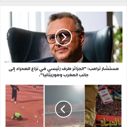
س
و
ب
ق
و
ع
ك
ا
ل
و
ي
ب
مستشار ترامب: "الجزائر طرف رئيسي في نزاع الصحراء إلى
جانب المغرب وموريتانيا".