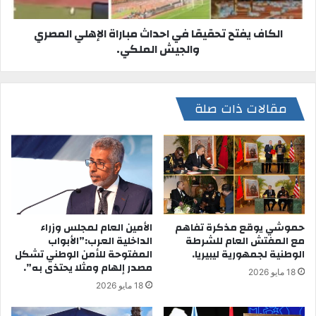
الكاف يفتح تحقيقا في احداث مباراة الإهلي المصري
والجيش الملكي.
مقالات ذات صلة
حموشي يوقع مذكرة تفاهم
الأمين العام لمجلس وزراء
مع المفتش العام للشرطة
الداخلية العرب:”الأبواب
الوطنية لجمهورية ليبيريا.
المفتوحة للأمن الوطني تشكل
مصدر إلهام ومثلا يحتذى به”.
18 مايو 2026
18 مايو 2026