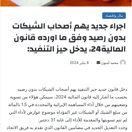
مال واقتصاد
اجراء جديد يهم أصحاب الشيكات
بدون رصيد وفق ما اورده قانون
المالية24، يدخل حيز التنفيد:
محمد أمنون
أ
8 يناير 2024
ر
س
ل
دخل قانون جديد حيز التنفيذ يهم أصحاب الشيكات بدون رصيد
ب
بحسب ما أشار إليه قانون المالية 2024، سيمكن هؤلاء من تسوية
ر
وضعيتهم من خلال أداء المساهمة الإبرائية والمحددة في 1.5 بالمائة
ي
من مبلغ الشيك أو الشيكات غير المؤداة موضوع عوارض لأداء التي
د
ا
لم تتم تسويتها والمقدمة للأداء إلى غاية 31 دجنبر.
إ
وحدد التعديل الجديد في مضامين القانون الذي تقدم به فريق الاتحاد