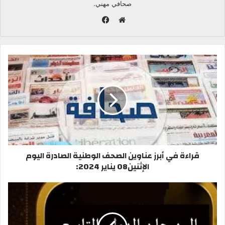
صحافي مهني.
ف
ي
م
س
و
ب
ق
و
ع
ك
ا
ل
و
ي
ب
قراءة في أبرز عناوين الصحف الوطنية الصادرة اليوم
الإثنين08 يناير 2024: