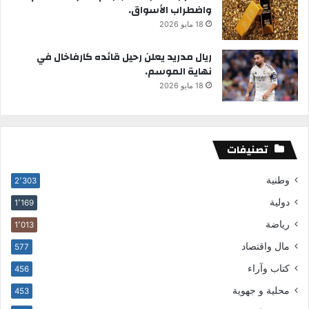
واضطراب الأسواق.
18 مايو 2026
ريال مدريد يعلن رحيل قائده كارفاخال في
نهاية الموسم.
18 مايو 2026
تصنيفات
وطنية
2٬303
دولية
1٬169
رياضة
1٬013
مال واقتصاد
577
كتاب وآراء
456
محلية و جهوية
453