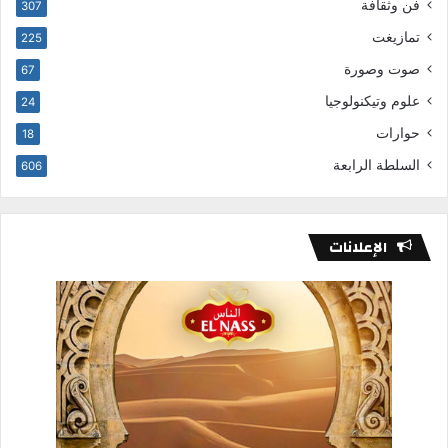
فن وثقافة
307
تمازيغت
225
صوت وصورة
67
علوم وتيكنولوجيا
24
حوارات
18
السلطة الرابعة
606
الإعلانات