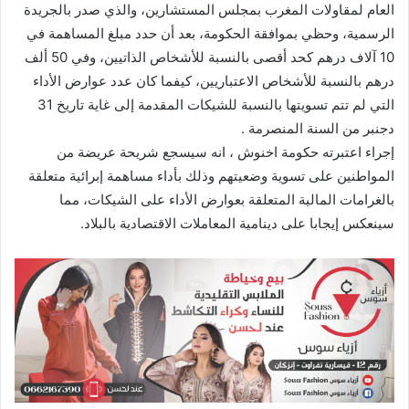
ل
العام لمقاولات المغرب بمجلس المستشارين، والذي صدر بالجريدة
ك
الرسمية، وحظي بموافقة الحكومة، بعد أن حدد مبلغ المساهمة في
ت
10 آلاف درهم كحد أقصى بالنسبة للأشخاص الذاتيين، وفي 50 ألف
ر
درهم بالنسبة للأشخاص الاعتباريين، كيفما كان عدد عوارض الأداء
و
التي لم تتم تسويتها بالنسبة للشيكات المقدمة إلى غاية تاريخ 31
ن
دجنبر من السنة المنصرمة .
ي
إجراء اعتبرته حكومة اخنوش ، انه سيسجع شريحة عريضة من
ا
المواطنين على تسوية وضعيتهم وذلك بأداء مساهمة إبرائية متعلقة
بالغرامات المالية المتعلقة بعوارض الأداء على الشيكات، مما
سينعكس إيجابا على دينامية المعاملات الاقتصادية بالبلاد.