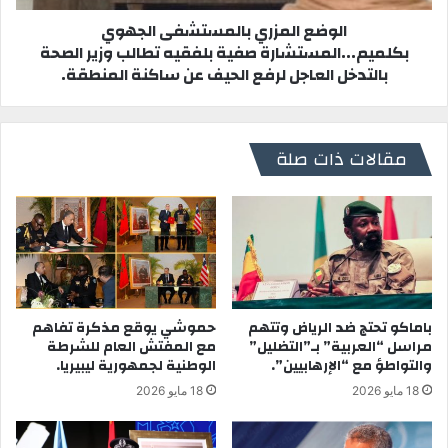
الوضع المزري بالمستشفى الجهوي
بكلميم...المستشارة صفية بلفقيه تطالب وزير الصحة
بالتدخل العاجل لرفع الحيف عن ساكنة المنطقة.
مقالات ذات صلة
باماكو تحتج ضد الرياض وتتهم
حموشي يوقع مذكرة تفاهم
مراسل “العربية” بـ”التضليل”
مع المفتش العام للشرطة
والتواطؤ مع “الإرهابيين”.
الوطنية لجمهورية ليبيريا.
18 مايو 2026
18 مايو 2026