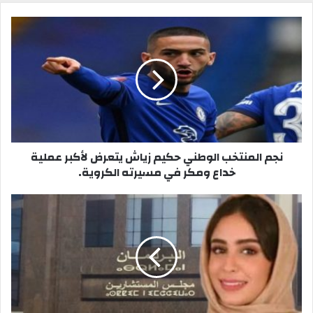
س
و
ب
ق
و
ع
ك
ا
ل
و
ي
ب
نجم المنتخب الوطني حكيم زياش يتعرض لأكبر عملية
خداع ومكر في مسيرته الكروية.