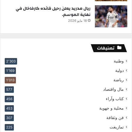
ريال مدريد يعلن رحيل قائده كارفاخال في
نهاية الموسم.
18 مايو 2026
تصنيفات
وطنية
2٬303
دولية
1٬169
رياضة
1٬013
مال واقتصاد
577
كتاب وآراء
456
محلية و جهوية
453
فن وثقافة
307
تمازيغت
225