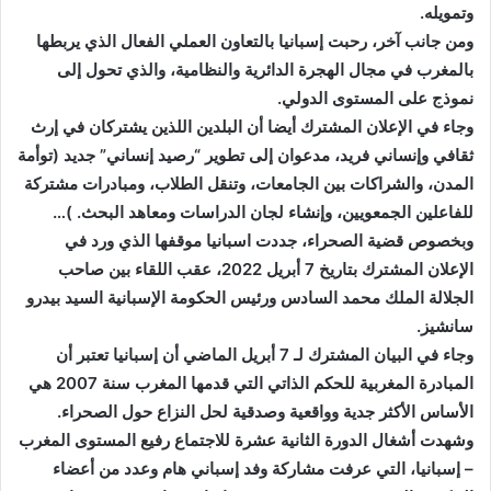
وتمويله
.
ومن جانب آخر، رحبت إسبانيا بالتعاون العملي الفعال الذي يربطها
بالمغرب في مجال الهجرة الدائرية والنظامية، والذي تحول إلى
نموذج على المستوى الدولي
.
وجاء في الإعلان المشترك أيضا أن البلدين اللذين يشتركان في إرث
ثقافي وإنساني فريد، مدعوان إلى تطوير “رصيد إنساني” جديد (توأمة
المدن، والشراكات بين الجامعات، وتنقل الطلاب، ومبادرات مشتركة
للفاعلين الجمعويين، وإنشاء لجان الدراسات ومعاهد البحث
. )…
وبخصوص قضية الصحراء، جددت اسبانيا موقفها الذي ورد في
الإعلان المشترك بتاريخ 7 أبريل 2022، عقب اللقاء بين صاحب
الجلالة الملك محمد السادس ورئيس الحكومة الإسبانية السيد بيدرو
سانشيز
.
وجاء في البيان المشترك لـ 7 أبريل الماضي أن إسبانيا تعتبر أن
المبادرة المغربية للحكم الذاتي التي قدمها المغرب سنة 2007 هي
الأساس الأكثر جدية وواقعية وصدقية لحل النزاع حول الصحراء
.
وشهدت أشغال الدورة الثانية عشرة للاجتماع رفيع المستوى المغرب
– إسبانيا، التي عرفت مشاركة وفد إسباني هام وعدد من أعضاء