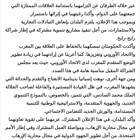
عبر خلاله الطرفان عن التزامهما باستدامة العلاقات الممتازة التي
ي
جمعتهما على الدوام، وأكدا رغبتهما في إثرائها باستمرار
.
د
ا
وبموجب هذا الإعلان، يلتزم البلدان بإنعاش التبادلات التجارية
إ
والاستثمارات، من أجل تنفيذ مشاريع تنموية مشتركة في إطار شراكة
ل
رابح-رابح
.
ك
وأكدت الحكومتان تمسكهما بالحفاظ على العلاقة بين المغرب
ت
والاتحاد الأوروبي وتعزيزها. كما أعربتا عن إرادتهما في زيادة تطوير
ر
الوضع المتقدم للمغرب لدى الاتحاد الأوروبي، حيث يعد مجلس
و
الشراكة المقبل مناسبة هامة في هذا الصدد
.
ن
ومن جهة أخرى، نوهت إسبانيا بدينامية الانفتاح والتقدم والحداثة التي
ي
يشهدها المغرب، في ظل القيادة المستنيرة والفاعلة لصاحب الجلالة
ا
الملك محمد السادس، التي تتميز، بالخصوص، بالنموذج التنموي
الجديد، والجهوية المتقدمة، والاستراتيجية الوطنية للتنمية
المستدامة، والورش الجديد للتضامن الاجتماعي
.
وأكد البلدان، في هذا الإعلان المشترك، عزمهما على تقوية تعاونهما
في مجال محاربة الإرهاب، ومواصلة العمل المشترك وفي إطار الأمم
المتحدة، من أجل تطوير الجهود الدولية في مجال محاربة الإرهاب