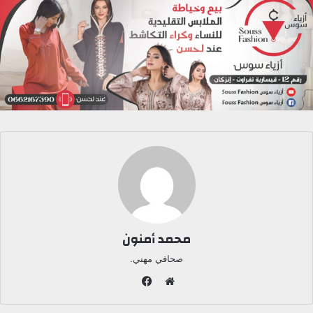
محمد أمنون
صحافي مهني.
ف
ي
م