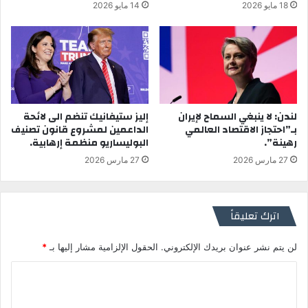
18 مايو 2026
14 مايو 2026
لندن: لا ينبغي السماح لإيران
إليز ستيفانيك تنضم الى لائحة
بـ”احتجاز الاقتصاد العالمي
الداعمين لمشروع قانون تصنيف
رهينة”.
البوليساريو منظمة إرهابية.
27 مارس 2026
27 مارس 2026
اترك تعليقاً
لن يتم نشر عنوان بريدك الإلكتروني.
الحقول الإلزامية مشار إليها بـ
*
ا
ل