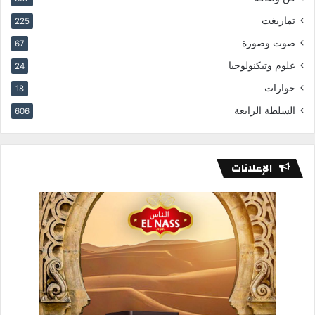
تمازيغت
225
صوت وصورة
67
علوم وتيكنولوجيا
24
حوارات
18
السلطة الرابعة
606
الإعلانات