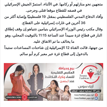
ك
متجهين نحو منازلهم أو ركامها. في الأثناء، استمرّ الجيش الإسرائيلي
ت
في قصفه للقطاع موقعا قتلى وجرحى.
ر
وأفاد الدفاع المدني الفلسطيني بمقتل 19 فلسطينيًا وإصابة أكثر من
و
36 آخرين في غارات إسرائيلية على القطاع.
ن
وقال مكتب رئيس الوزراء الإسرائيلي بنيامين نتنياهو إن وقف إطلاق
ي
النار في قطاع غزة سيبدأ عند الساعة 11:15 بالتوقيت المحلي، وهو
ا
ما يخالف ما تم الاتفاق عليه.
من جهتها، قالت القناة 12 الإسرائيلية إن شاحنات المساعدات ستبدأ
بالدخول إلى قطاع غزة عبر معبر كرم أبو سالم.