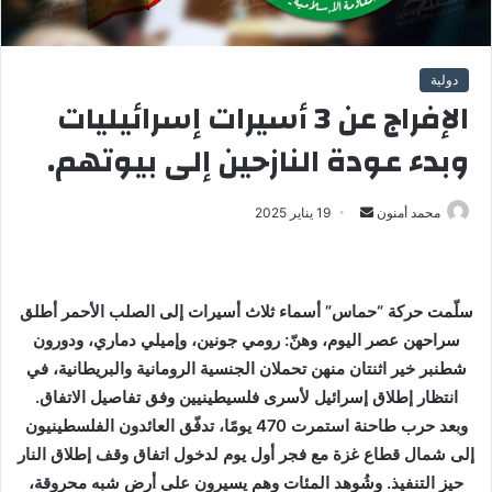
دولية
الإفراج عن 3 أسيرات إسرائيليات
وبدء عودة النازحين إلى بيوتهم.
محمد أمنون
أ
19 يناير 2025
ر
س
ل
سلّمت حركة “حماس” أسماء ثلاث أسيرات إلى الصلب الأحمر أطلق
ب
سراحهن عصر اليوم، وهنّ: رومي جونين، وإميلي دماري، ودورون
ر
شطنبر خير اثنتان منهن تحملان الجنسية الرومانية والبريطانية، في
ي
انتظار إطلاق إسرائيل لأسرى فلسيطينيين وفق تفاصيل الاتفاق.
د
ا
وبعد حرب طاحنة استمرت 470 يومًا، تدفّق العائدون الفلسطينيون
إ
إلى شمال قطاع غزة مع فجر أول يوم لدخول اتفاق وقف إطلاق النار
ل
حيز التنفيذ. وشُوهد المئات وهم يسيرون على أرض شبه محروقة،