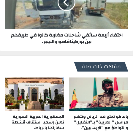
اختفاء أربعة سائقي شاحنات مغاربة كانوا في طريقهم
بين بوركينافاصو والنيجر.
مقالات ذات صلة
باماكو تحتج ضد الرياض وتتهم
الجمهورية العربية السورية
مراسل “العربية” بـ”التضليل”
تعلن رسميا استئناف أنشطة
والتواطؤ مع “الإرهابيين”.
سفارتها بالرباط.