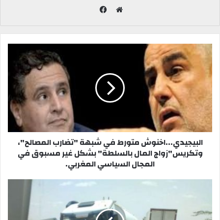
ف
ي
م
س
و
ب
ق
و
ع
ك
ا
ل
و
ي
ب
البيجيدي...اخنوش متورط في شبهة "تضارب المصالح"،
وتكريس"زواج المال بالسلطة" بشكل غير مسبوق في
المجال السياسي المغربي.