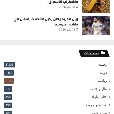
واضطراب الأسواق.
18 مايو 2026
ريال مدريد يعلن رحيل قائده كارفاخال في
نهاية الموسم.
18 مايو 2026
تصنيفات
وطنية
2٬303
دولية
1٬169
رياضة
1٬013
مال واقتصاد
577
كتاب وآراء
456
محلية و جهوية
453
فن وثقافة
307