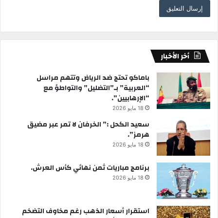
أخر الأخبار
باماكو تحتج ضد الرياض وتتهم مراسل
“العربية” بـ”التضليل” والتواطؤ مع
“الإرهابيين”.
18 مايو 2026
سعيد الكحل :” الخرفان لا تمر عبر مضيق
هرمز”.
18 مايو 2026
برنامج مباريات ثمن نهائي كأس العرش.
18 مايو 2026
استقرار أسعار الذهب رغم مخاوف التضخم