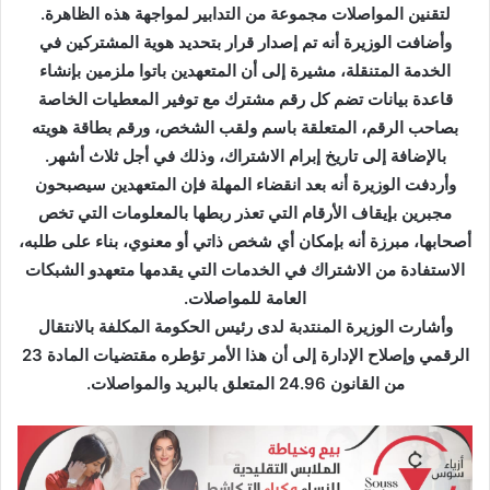
ك
لتقنين المواصلات مجموعة من التدابير لمواجهة هذه الظاهرة.
ت
وأضافت الوزيرة أنه تم إصدار قرار بتحديد هوية المشتركين في
ر
الخدمة المتنقلة، مشيرة إلى أن المتعهدين باتوا ملزمين بإنشاء
و
قاعدة بيانات تضم كل رقم مشترك مع توفير المعطيات الخاصة
ن
بصاحب الرقم، المتعلقة باسم ولقب الشخص، ورقم بطاقة هويته
ي
بالإضافة إلى تاريخ إبرام الاشتراك، وذلك في أجل ثلاث أشهر.
ا
وأردفت الوزيرة أنه بعد انقضاء المهلة فإن المتعهدين سيصبحون
مجبرين بإيقاف الأرقام التي تعذر ربطها بالمعلومات التي تخص
أصحابها، مبرزة أنه بإمكان أي شخص ذاتي أو معنوي، بناء على طلبه،
الاستفادة من الاشتراك في الخدمات التي يقدمها متعهدو الشبكات
العامة للمواصلات.
وأشارت الوزيرة المنتدبة لدى رئيس الحكومة المكلفة بالانتقال
الرقمي وإصلاح الإدارة إلى أن هذا الأمر تؤطره مقتضيات المادة 23
من القانون 24.96 المتعلق بالبريد والمواصلات.