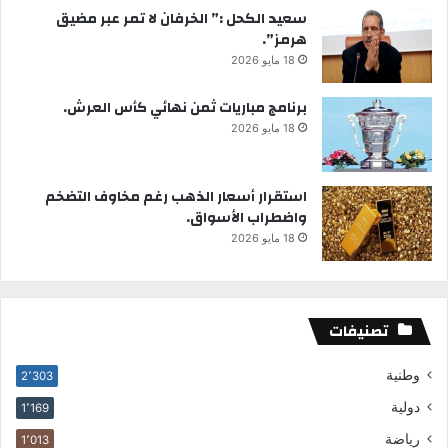
سعيد الكحل :” الخرفان لا تمر عبر مضيق
هرمز”.
18 مايو 2026
برنامج مباريات ثمن نهائي كأس العرش.
18 مايو 2026
استقرار أسعار الذهب رغم مخاوف التضخم
واضطراب الأسواق.
18 مايو 2026
تصنيفات
وطنية
2٬303
دولية
1٬169
رياضة
1٬013