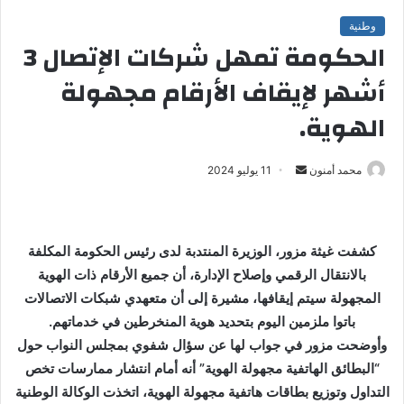
وطنية
الحكومة تمهل شركات الإتصال 3
أشهر لإيقاف الأرقام مجهولة
الهوية.
محمد أمنون
أ
11 يوليو 2024
ر
س
ل
كشفت غيثة مزور، الوزيرة المنتدبة لدى رئيس الحكومة المكلفة
ب
بالانتقال الرقمي وإصلاح الإدارة، أن جميع الأرقام ذات الهوية
ر
المجهولة سيتم إيقافها، مشيرة إلى أن متعهدي شبكات الاتصالات
ي
باتوا ملزمين اليوم بتحديد هوية المنخرطين في خدماتهم.
د
ا
وأوضحت مزور في جواب لها عن سؤال شفوي بمجلس النواب حول
إ
“البطائق الهاتفية مجهولة الهوية” أنه أمام انتشار ممارسات تخص
ل
التداول وتوزيع بطاقات هاتفية مجهولة الهوية، اتخذت الوكالة الوطنية