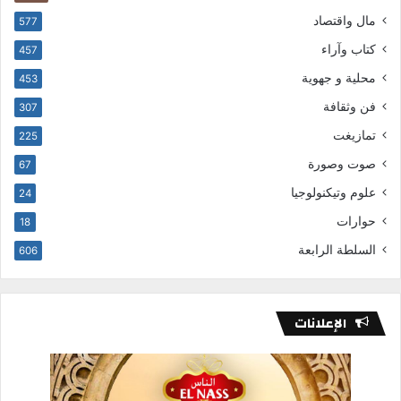
مال واقتصاد
577
كتاب وآراء
457
محلية و جهوية
453
فن وثقافة
307
تمازيغت
225
صوت وصورة
67
علوم وتيكنولوجيا
24
حوارات
18
السلطة الرابعة
606
الإعلانات