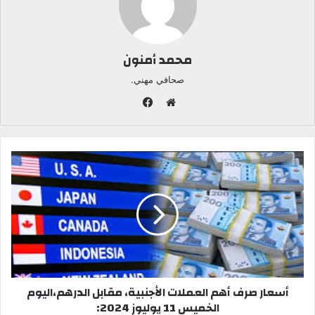
محمد أمنون
صحافي مهني.
ف
ي
م
س
و
ب
ق
و
ع
ك
ا
ل
و
ي
ب
أسعار صرف أهم العملات الأجنبية، مقابل الدرهم،اليوم
الخميس 11 يوليوز 2024: