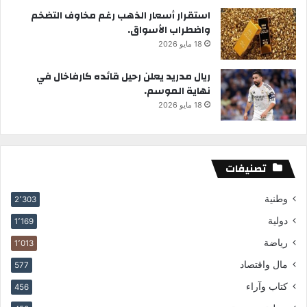
استقرار أسعار الذهب رغم مخاوف التضخم
واضطراب الأسواق.
18 مايو 2026
ريال مدريد يعلن رحيل قائده كارفاخال في
نهاية الموسم.
18 مايو 2026
تصنيفات
وطنية
2٬303
دولية
1٬169
رياضة
1٬013
مال واقتصاد
577
كتاب وآراء
456