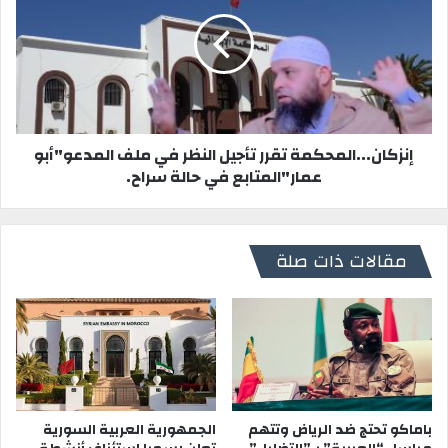
إنزكان...المحكمة تقرر تأجيل النظر في ملف المدعو"أبو
عمار"المتابع في حالة سراح.
مقالات ذات صلة
باماكو تحتج ضد الرياض وتتهم
الجمهورية العربية السورية