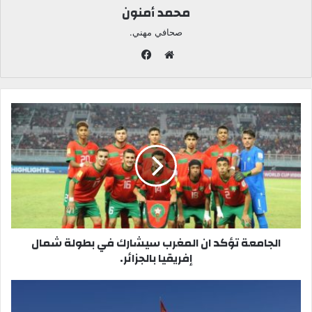
محمد أمنون
صحافي مهني.
ف
ي
م
س
و
ب
ق
و
ع
ك
ا
ل
و
ي
ب
الجامعة تؤكد ان المغرب سيشارك في بطولة شمال
إفريقيا بالجزائر.