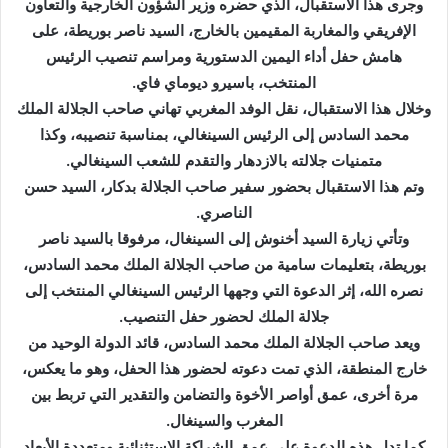
إ
وجرى هذا الاستقبال، الذي حضره وزير الشؤون الخارجية والتعاون
ل
الإفريقي والمغاربة المقيمين بالخارج، السيد ناصر بوريطة، على
ك
هامش حفل أداء اليمين الدستورية ومراسم تنصيب الرئيس
ت
المنتخب، باسيرو ديوماي فاي.
ر
وخلال هذا الاستقبال، نقل الوفد المغربي تهاني صاحب الجلالة الملك
و
محمد السادس إلى الرئيس السينغالي، بمناسبة تنصيبه، وكذا
ن
متمنيات جلالته بالازدهار والتقدم للشعب السينغالي.
ي
وتم هذا الاستقبال بحضور سفير صاحب الجلالة بدكار، السيد حسن
ا
الناصري.
وتأتي زيارة السيد أخنوش إلى السينغال، مرفوقا بالسيد ناصر
بوريطة، بتعليمات سامية من صاحب الجلالة الملك محمد السادس،
نصره الله، إثر الدعوة التي وجهها الرئيس السينغالي المنتخب إلى
جلالة الملك لحضور حفل التنصيب.
ويعد صاحب الجلالة الملك محمد السادس، قائد الدولة الوحيد من
خارج المنطقة، الذي تمت دعوته لحضور هذا الحفل، وهو ما يعكس،
مرة أخرى، عمق أواصر الأخوة والتضامن والتقدير التي تربط بين
المغرب والسينغال.
كما تدل هذه الدعوة على عمق الشراكة الاستثنائية ومتعددة الأبعاد