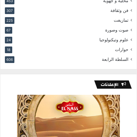
محلية و جهوية
453
فن وثقافة
307
تمازيغت
225
صوت وصورة
67
علوم وتيكنولوجيا
24
حوارات
18
السلطة الرابعة
606
الإعلانات