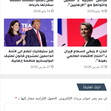
مراسل “العربية” بـ”التضليل”
تعلن رسميا استئناف أنشطة
والتواطؤ مع “الإرهابيين”.
سفارتها بالرباط.
18 مايو 2026
14 مايو 2026
لندن: لا ينبغي السماح لإيران
إليز ستيفانيك تنضم الى لائحة
بـ”احتجاز الاقتصاد العالمي
الداعمين لمشروع قانون تصنيف
رهينة”.
البوليساريو منظمة إرهابية.
27 مارس 2026
27 مارس 2026
اترك تعليقاً
لن يتم نشر عنوان بريدك الإلكتروني.
الحقول الإلزامية مشار إليها بـ
*
ا