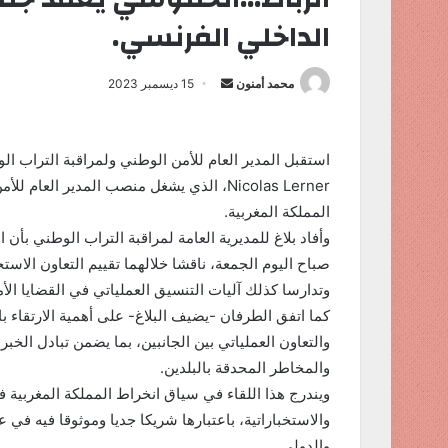
الداخلي الفرنسي.
محمد أمنون
أ
15 ديسمبر 2023
ر
س
ل
استقبل المدير العام للأمن الوطني ولمراقبة التراب ال
ب
Nicolas Lerner، الذي يشغل منصب المدير ال
ر
المملكة المغربية.
ي
وأفاد بلاغ للمديرية العامة لمراقبة التراب الوطني بأ
د
صباح اليوم الجمعة، ناقشا خلالهما تقييم التعاون الاستخ
ا
وتدارسا كذلك آليات التنسيق العملياتي في القضايا الأم
إ
كما اتفق الطرفان -يضيف البلاغ- على أهمية الارتقاء با
ل
والتعاون العملياتي بين الجانبين، بما يضمن تبادل الخب
ك
والمخاطر المحدقة بالبلدين.
ت
ويندرج هذا اللقاء في سياق انخراط المملكة المغربية ف
ر
والاستخباراتية، باعتبارها شريكا جديا وموثوقا فيه في
و
ن
والدولي.