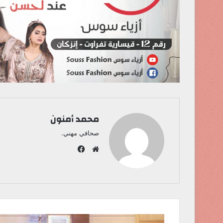
محمد أمنون
صحافي مهني.
ف
ي
م
س
و
ب
ق
و
ع
ك
ا
ل