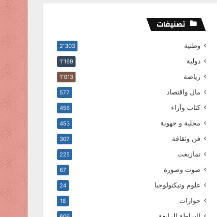
تصنيفات
وطنية
2٬303
دولية
1٬169
رياضة
1٬013
مال واقتصاد
577
كتاب وآراء
456
محلية و جهوية
453
فن وثقافة
307
تمازيغت
225
صوت وصورة
67
علوم وتيكنولوجيا
24
حوارات
18
السلطة الرابعة
606