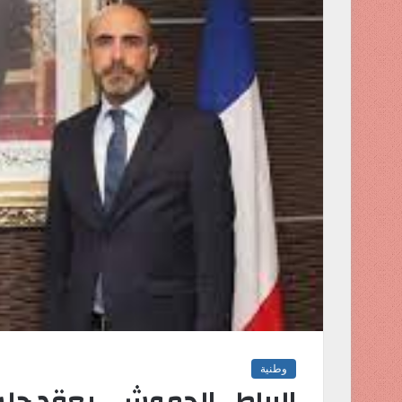
وطنية
الرباط…الحموشي يعقد جلست