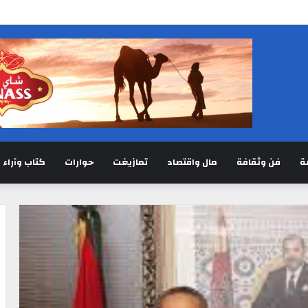
ة
فن وثقافة
مال واقتصاد
تمازيغت
حوارات
كتاب وآراء