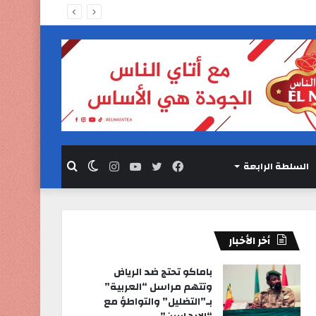
السلطة الرابعة
فيسبوك
تويتر
يوتيوب
انستقرام
الوضع
بحث
المظلم
عن
أخر الأخبار
باماكو تحتج ضد الرياض
وتتهم مراسل “العربية”
بـ”التضليل” والتواطؤ مع