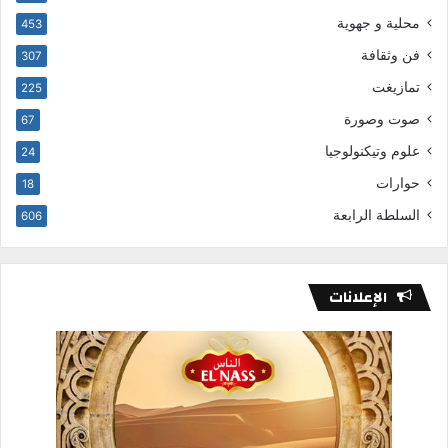
محلية و جهوية
453
فن وثقافة
307
تمازيغت
225
صوت وصورة
67
علوم وتيكنولوجيا
24
حوارات
18
السلطة الرابعة
606
الإعلانات