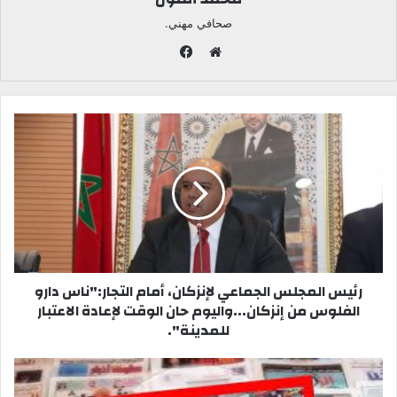
صحافي مهني.
ف
ي
م
س
و
ب
ق
و
ع
ك
ا
ل
و
ي
ب
رئيس المجلس الجماعي لإنزكان، أمام التجار:"ناس دارو
الفلوس من إنزكان...واليوم حان الوقت لإعادة الاعتبار
للمدينة".