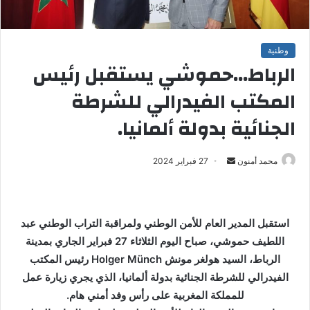
وطنية
الرباط…حموشي يستقبل رئيس
المكتب الفيدرالي للشرطة
الجنائية بدولة ألمانيا.
محمد أمنون
أ
27 فبراير 2024
ر
س
ل
استقبل المدير العام للأمن الوطني ولمراقبة التراب الوطني عبد
ب
اللطيف حموشي، صباح اليوم الثلاثاء 27 فبراير الجاري بمدينة
ر
الرباط، السيد هولغر مونش Holger Münch رئيس المكتب
ي
الفيدرالي للشرطة الجنائية بدولة ألمانيا، الذي يجري زيارة عمل
د
ا
للمملكة المغربية على رأس وفد أمني هام.