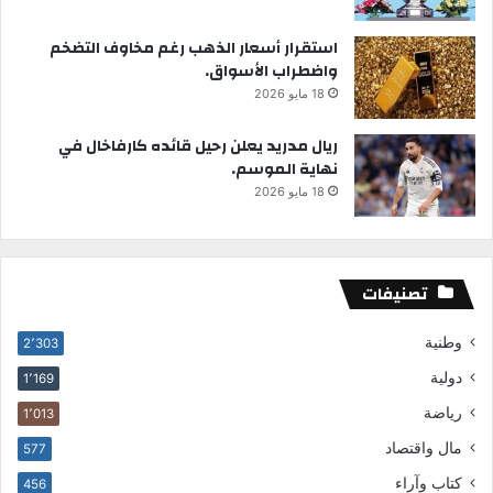
استقرار أسعار الذهب رغم مخاوف التضخم
واضطراب الأسواق.
18 مايو 2026
ريال مدريد يعلن رحيل قائده كارفاخال في
نهاية الموسم.
18 مايو 2026
تصنيفات
وطنية
2٬303
دولية
1٬169
رياضة
1٬013
مال واقتصاد
577
كتاب وآراء
456