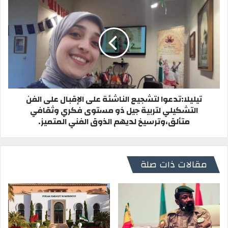
تيليلا:تدعوا لتشجيع الناشئة على الإقبال على الفن
التشكيلي لتربية جيل ذو مستوى فكري وثقافي
متألق،وترسيخ لديهم الذوق الفني المتميز.
مقالات ذات صلة