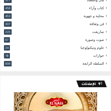
مال واقتصاد
577
كتاب وآراء
456
محلية و جهوية
453
فن وثقافة
307
تمازيغت
225
صوت وصورة
67
علوم وتيكنولوجيا
24
حوارات
18
السلطة الرابعة
606
الإعلانات