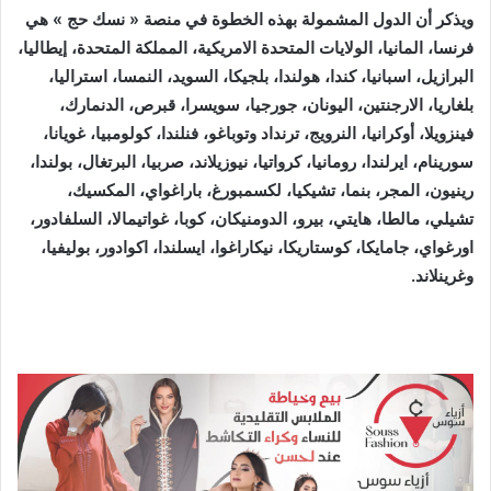
ويذكر أن الدول المشمولة بهذه الخطوة في منصة « نسك حج » هي
فرنسا، المانيا، الولايات المتحدة الامريكية، المملكة المتحدة، إيطاليا،
البرازيل، اسبانيا، كندا، هولندا، بلجيكا، السويد، النمسا، استراليا،
بلغاريا، الارجنتين، اليونان، جورجيا، سويسرا، قبرص، الدنمارك،
فينزويلا، أوكرانيا، النرويج، ترنداد وتوباغو، فنلندا، كولومبيا، غويانا،
سورينام، ايرلندا، رومانيا، كرواتيا، نيوزيلاند، صربيا، البرتغال، بولندا،
رينيون، المجر، بنما، تشيكيا، لكسمبورغ، باراغواي، المكسيك،
تشيلي، مالطا، هايتي، بيرو، الدومنيكان، كوبا، غواتيمالا، السلفادور،
اورغواي، جامايكا، كوستاريكا، نيكاراغوا، ايسلندا، اكوادور، بوليفيا،
وغرينلاند
.