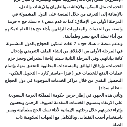
ل
الخدمات مثل السكن، والإعاشة، والطيران والإرشاد، والنقل،
ك
بالإضافة إلى التعرف من خلال المنصة على الدول المشمولة في
ت
المرحلة الأولى من الإطلاق؛ كما ت قدم منص ة « نسك حج » حزمة
ر
واسعة من الخدمات والمعلومات للراغبين بأداء حج هذا العام لتمكنهم
و
من أداء نسك الحج بيسر وطمأنينة
.
ن
وتدعم منصة « نسك حج » 7 لغات لتمكين الحجاج بالدول المشمولة
ي
في المرحلة الأولى من الإطلاق من إنشاء الملف التعريفي وإدخال
ا
كافة بياناتهم، وفي المرحلة الثانية سيتم إتاحة استعراض وحجز حزم
الخدمات، وإرفاق الوثائق والمستندات المطلوبة للتحقق منها، وإتمام
عمليات الدفع للخدمات عبر ( فيزا –ماستر كارد – التحويل البنكي-
التحصيل النقدي من خلال مراكز الخدمات الموجودة في دول الحجاج
– نظام سداد
).
وتأتي هذه الجهود في إطار حرص حكومة المملكة العربية السعودية
على الارتقاء بمستوى الخدمات المقدمة لضيوف الرحمن وتحسين
وإثراء تجربتهم خلال رحلتهم الإيمانية لأداء نسك الحج بطمأنينة ويسر
باستخدام أحدث التقنيات، وبالتكامل مع الجهات الحكومية ذات
الصلة
.