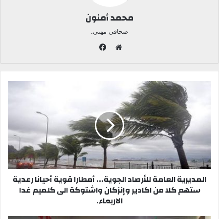
محمد أمنون
صحافي مهني.
ف
ي
م
س
و
ب
ق
و
ع
ك
ا
ل
و
ي
ب
المديرية العامة للأرصاد الجوية... أمطارا قوية أحيانا رعدية
ستهم كلا من اكادير وإنزكان واشتوكة الى كلميم غدا
الاربعاء.