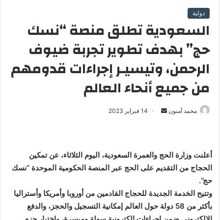
دولية
السعودية تطلق منصة “نسك
حج” بهدف تطوير تجربة ضيوف
الرحمن، وتيسيـر إجراءات قدومهم
من جميع أنحاء العالم
محمد أمنون
أ
14 فبراير 2023
ر
س
ل
أعلنت وزارة الحج والعمرة السعودية، اليوم الثلاثاء، عن تمكين
ب
الحجاج من التقديم على الحج عبر المنصة الحكومية الموحدة “نسك
ر
حج
“.
ي
وتتيح الخدمة الجديدة للحجاج القادمين من أوروبا وأمريكا وأستراليا
د
ا
بأكثر من 58 دولة حول العالم إمكانية التسجيل والحجز، والدفع
إ
الإلكتروني ضمن إجراءات إلكترونية سهلة وميسرة، واختيار حزم