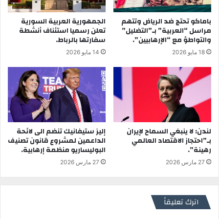
باماكو تحتج ضد الرياض وتتهم
الجمهورية العربية السورية
مراسل “العربية” بـ”التضليل”
تعلن رسميا استئناف أنشطة
والتواطؤ مع “الإرهابيين”.
سفارتها بالرباط.
18 مايو 2026
14 مايو 2026
لندن: لا ينبغي السماح لإيران
إليز ستيفانيك تنضم الى لائحة
بـ”احتجاز الاقتصاد العالمي
الداعمين لمشروع قانون تصنيف
رهينة”.
البوليساريو منظمة إرهابية.
27 مارس 2026
27 مارس 2026
اترك تعليقاً