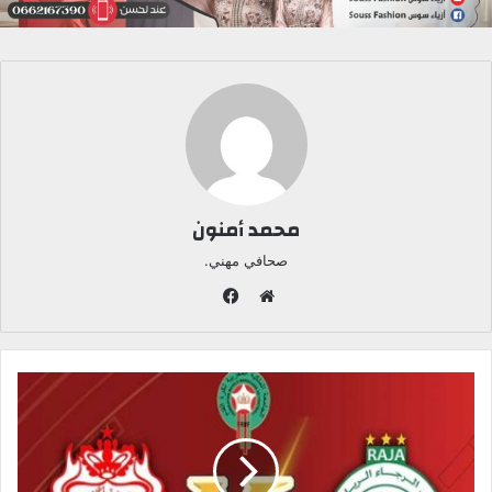
محمد أمنون
صحافي مهني.
ف
ي
م
س
و
ب
ق
و
ع
ك
ا
ل
و