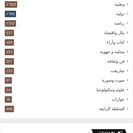
وطنية
2٬303
دولية
1٬169
رياضة
1٬013
مال واقتصاد
577
كتاب وآراء
456
محلية و جهوية
453
فن وثقافة
307
تمازيغت
225
صوت وصورة
67
علوم وتيكنولوجيا
24
حوارات
18
السلطة الرابعة
606