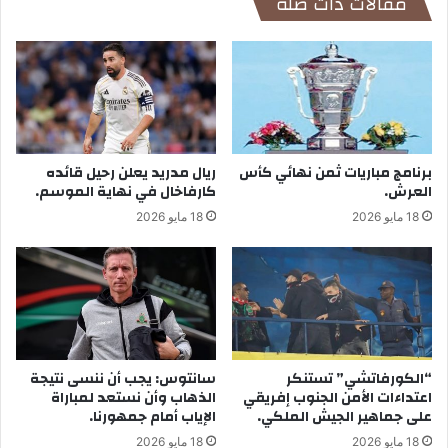
مقالات ذات صلة
برنامج مباريات ثمن نهائي كأس
ريال مدريد يعلن رحيل قائده
العرش.
كارفاخال في نهاية الموسم.
18 مايو 2026
18 مايو 2026
“الكورفاتشي” تستنكر
سانتوس: يجب أن ننسى نتيجة
اعتداءات الأمن الجنوب إفريقي
الذهاب وأن نستعد لمباراة
على جماهير الجيش الملكي.
الإياب أمام جمهورنا.
18 مايو 2026
18 مايو 2026