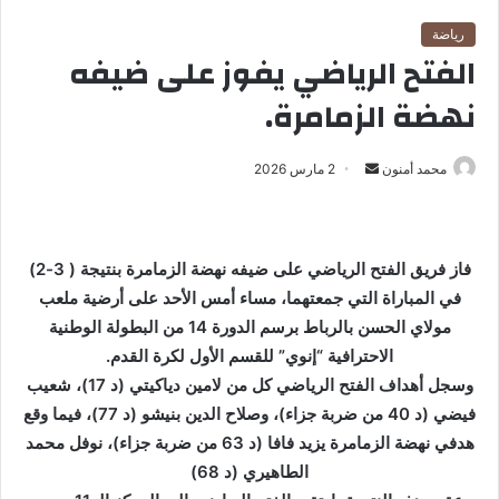
رياضة
الفتح الرياضي يفوز على ضيفه
نهضة الزمامرة.
محمد أمنون
أ
2 مارس 2026
ر
س
ل
فاز فريق الفتح الرياضي على ضيفه نهضة الزمامرة بنتيجة ( 3-2)
ب
في المباراة التي جمعتهما، مساء أمس الأحد على أرضية ملعب
ر
مولاي الحسن بالرباط برسم الدورة 14 من البطولة الوطنية
ي
الاحترافية “إنوي” للقسم الأول لكرة القدم.
د
ا
وسجل أهداف الفتح الرياضي كل من لامين دياكيتي (د 17)، شعيب
إ
فيضي (د 40 من ضربة جزاء)، وصلاح الدين بنيشو (د 77)، فيما وقع
ل
هدفي نهضة الزمامرة يزيد فافا (د 63 من ضربة جزاء)، نوفل محمد
ك
الطاهيري (د 68)
ت