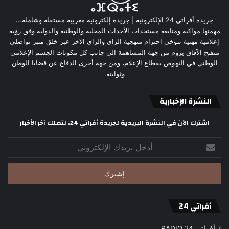
جريدة أفراتي 24 الإلكترونية | جريدة إلكترونية مغربية مستقلة وشاملة...
مهمتها مواكبة ومتابعة مستجدات الأحداث المحلية والوطنية والدولية وفق رؤية
إعلامية مهنية تتوخى احترام منهجية الراي والراي الاخر عبر خلق منبر تواصلي
منفتح الآفاق يروم من جهة المساهمة الى جانب كل مكونات الجسم الإعلامي
الوطني في النهوض بقطاع الإعلام، ومن جهة أخرى الدفاع عن قضايا الوطن
وثوابته.
النشرة الإخبارية
اشترك الآن في النشرة البريدية لجريدة أفراتي 24، لتصلك آخر الأخبار
أدخل
بريدك
الإلكتروني
أفراتي 24
أفراتي 24 RADIO