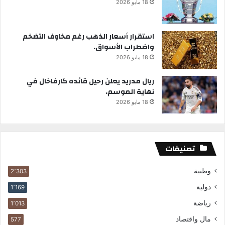
18 مايو 2026
استقرار أسعار الذهب رغم مخاوف التضخم
واضطراب الأسواق.
18 مايو 2026
ريال مدريد يعلن رحيل قائده كارفاخال في
نهاية الموسم.
18 مايو 2026
تصنيفات
وطنية
2٬303
دولية
1٬169
رياضة
1٬013
مال واقتصاد
577