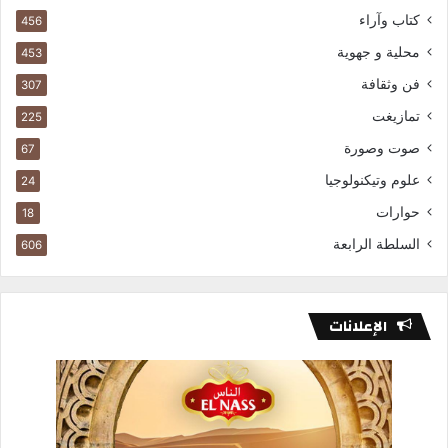
كتاب وآراء
456
محلية و جهوية
453
فن وثقافة
307
تمازيغت
225
صوت وصورة
67
علوم وتيكنولوجيا
24
حوارات
18
السلطة الرابعة
606
الإعلانات