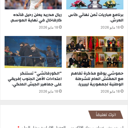
برنامج مباريات ثمن نهائي كأس
ريال مدريد يعلن رحيل قائده
العرش.
كارفاخال في نهاية الموسم.
18 مايو 2026
18 مايو 2026
حموشي يوقع مذكرة تفاهم
“الكورفاتشي” تستنكر
مع المفتش العام للشرطة
اعتداءات الأمن الجنوب إفريقي
الوطنية لجمهورية ليبيريا.
على جماهير الجيش الملكي.
18 مايو 2026
18 مايو 2026
اترك تعليقاً
لن يتم نشر عنوان بريدك الإلكتروني.
الحقول الإلزامية مشار إليها بـ
*