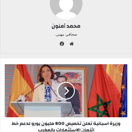
محمد أمنون
صحافي مهني.
ف
ي
م
س
و
ب
ق
و
ع
ك
ا
ل
و
ي
ب
وزيرة اسبانية تعلن تخصيص 800 مليون يورو لدعم خط
ائتمان الاستثمارات بالمغرب