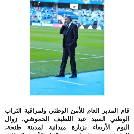
ي
د
ا
إ
ل
ك
ت
ر
و
ن
ي
ا
قام المدير العام للأمن الوطني ولمراقبة التراب
الوطني السيد عبد اللطيف الحموشي، زوال
اليوم الأربعاء بزيارة ميدانية لمدينة طنجة،