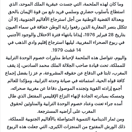
وما كان لهذه الملحمة، التي جسدت عبقرية الملك الموحد، الذي
استطاع بأسلوب حضاري وسلمي فريد نابع من قوة الإيمان بالحق
وبعدالة القضية الوطنية من أجل استرجاع الأقاليم الجنوبية، إلا أن
تتكلل بنصر المغاربة الذين رفعوا راية الوطن خفاقة في سماء العيون
بتاريخ 28 فبراير 1976، إيذانا بانتهاء فترة الاحتلال والوجود الأجنبي
في ربوع الصحراء المغربية، ليليها استرجاع إقليم وادي الذهب في
14 غشت 1979.
واليوم، تتواصل هذه الملحمة لإحباط مناورات خصوم الوحدة الترابية
للمملكة، تحت قيادة صاحب الجلالة الملك محمد السادس، إذ يقف
المغرب، ثابتا في الدفاع عن حقوقه المشروعة، م عز زا بفضل إجماع
كافة قواه الحية، استماتته في صيانة وحدته الترابية، ومؤكدا للعالم
أجمع إرادته القوية وتجنده الموصول دفاعا عن مغربية صحرائه،
وتمسكه بمبادرته الجادة لإنهاء النزاع الإقليمي المفتعل الذي طال
أمده جراء تعنت وعناد خصوم الوحدة الترابية والمناوئين لحقوق
المغرب على أراضيه المسترجعة.
ومن ثمار الدينامية التنموية المتواصلة بالأقاليم الجنوبية للمملكة،
ذلك الورش المفتوح من المنجزات الكبرى، التي جعلت هذه الربوع