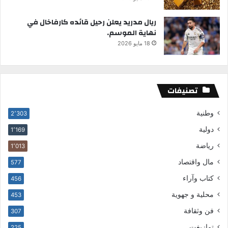
ريال مدريد يعلن رحيل قائده كارفاخال في
نهاية الموسم.
18 مايو 2026
تصنيفات
وطنية
2٬303
دولية
1٬169
رياضة
1٬013
مال واقتصاد
577
كتاب وآراء
456
محلية و جهوية
453
فن وثقافة
307
تمازيغت
225