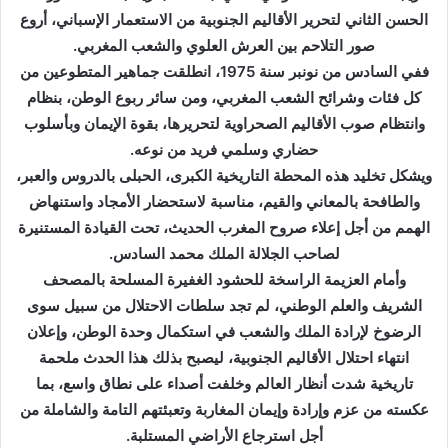
ل
الحسن الثاني لتحرير الأقاليم الجنوبية من الاستعمار الإسباني، أروع
ك
صور التلاحم بين العرش العلوي والشعب المغربي.
ت
ففي السادس من نونبر سنة 1975، انطلقت جماهير المتطوعين من
ر
كل فئات وشرائح الشعب المغربي، ومن سائر ربوع الوطن، بنظام
و
وانتظام صوب الأقاليم الصحراوية لتحريرها، بقوة الإيمان وبأسلوب
ن
حضاري وسلمي فريد من نوعه.
ي
ويشكل تخليد هذه المحطة التاريخية الكبرى، الحبلى بالدروس والعبر،
ا
والطافحة بالمعاني والقيم، مناسبة لاستحضار الأمجاد واستنهاض
الهمم من أجل إعلاء صروح المغرب الحديث، تحت القيادة المستنيرة
لصاحب الجلالة الملك محمد السادس.
وأمام العزيمة الراسخة للحشود الغفيرة المسلحة بالمصحف
الشريف والعلم الوطني، لم تجد سلطات الاحتلال من سبيل سوى
الرضوخ لإرادة الملك والشعب في استكمال وحدة الوطن، وإعلان
انتهاء احتلال الأقاليم الجنوبية، ليصبح بذلك هذا الحدث ملحمة
تاريخية شدت أنظار العالم وخلفت أصداء على نطاق واسع، بما
عكسته من عزم وإرادة وإيمان المغاربة وتعبئتهم التامة والشاملة من
أجل استرجاع الأراضي المستلبة.