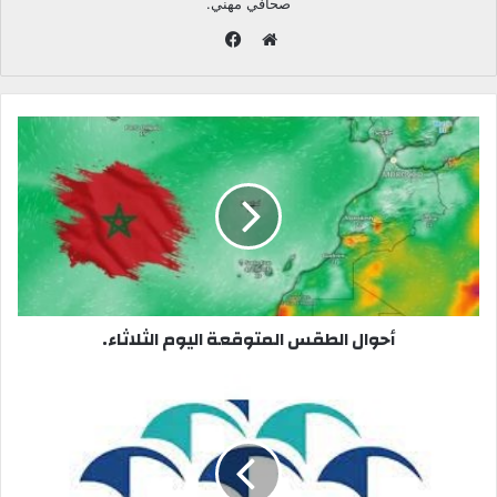
صحافي مهني.
ف
ي
م
س
و
ب
ق
و
ع
ك
ا
ل
و
ي
ب
أحوال الطقس المتوقعة اليوم الثلاثاء.