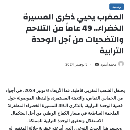
وطنية
المغرب يحيي ذكرى المسيرة
الخضراء.. 49 عاماً من التلاحم
والتضحيات من أجل الوحدة
الترابية
محمد أمنون
أ
5 نوفمبر 2024
ر
س
ل
يحتفل الشعب المغربي قاطبة، غدا الأربعاء 6 نونبر 2024، في أجواء
ب
من الحماس الفياض، والتعبئة المستمرة، واليقظة الموصولة حول
ر
قضية الوحدة الترابية، بالذكرى الـ49 للمسيرة الخضراء المظفرة؛
ي
الملحمة الساطعة في مسار الكفاح الوطني من أجل استكمال
د
ا
الاستقلال وتحقيق الوحدة الترابية للمملكة.
إ
ويجسد هذا الحدث النوعي، الذي أبدعته عبقرية جلالة المغفور له