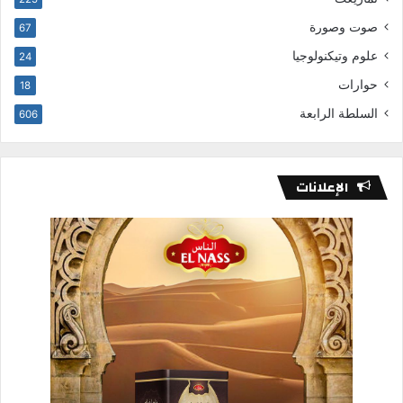
صوت وصورة
67
علوم وتيكنولوجيا
24
حوارات
18
السلطة الرابعة
606
الإعلانات