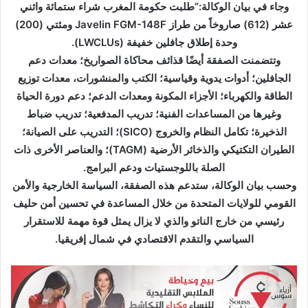
‏وجاء في بيان الوكالة:”‏طلبت حكومة المغرب شراء ستمائة واثني
و
عشر (612) صاروخاً من طراز Javelin FGM-148F ومئتي (200)
ن
وحدة إطلاق جافلين خفيفة (LWCLUs).
ي
و‏تتضمنت الصفقة أيضًا قذائف محاكاة الصواريخ؛ معدات دعم
ا
الجافلين؛ أدوات يدوية وقياسية؛ الكتب والمنشورات، معدات توزيع
الطاقة والكهرباء؛ الأجزاء المكونة ومعدات الدعم؛ دعم دورة الحياة
وغيرها من المساعدات الفنية؛ تدريب المدفعية؛ تدريب ضباط
الذخيرة؛ تكامل النظام والخروج (SICO)؛ التدريب على الصيانة؛
الطيران التكتيكي والذخائر الأرضية (TAGM)؛ والعناصر الأخرى ذات
الصلة باللوجستيات ودعم البرامج.
وحسب بيان الوكالة، ‏ستدعم هذه الصفقة، السياسة الخارجية والأمن
القومي للولايات المتحدة من خلال المساعدة في تحسين أمن حليف
رئيسي من خارج الناتو والذي لا يزال يمثل قوة مهمة للاستقرار
السياسي والتقدم الاقتصادي في شمال إفريقيا.