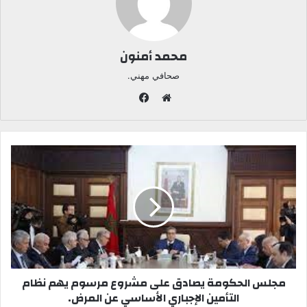
محمد أمنون
صحافي مهني.
ف
ي
م
س
و
ب
ق
و
ع
ك
ا
ل
و
ي
ب
مجلس الحكومة يصادق على مشروع مرسوم يهم نظام
التأمين الإجباري الأساسي عن المرض.