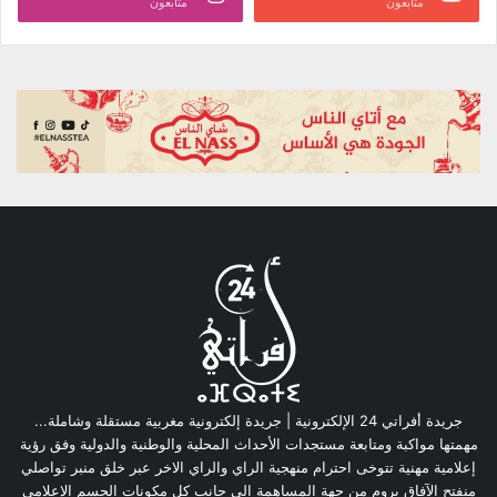
متابعون
متابعون
جريدة أفراتي 24 الإلكترونية | جريدة إلكترونية مغربية مستقلة وشاملة...
مهمتها مواكبة ومتابعة مستجدات الأحداث المحلية والوطنية والدولية وفق رؤية
إعلامية مهنية تتوخى احترام منهجية الراي والراي الاخر عبر خلق منبر تواصلي
منفتح الآفاق يروم من جهة المساهمة الى جانب كل مكونات الجسم الإعلامي