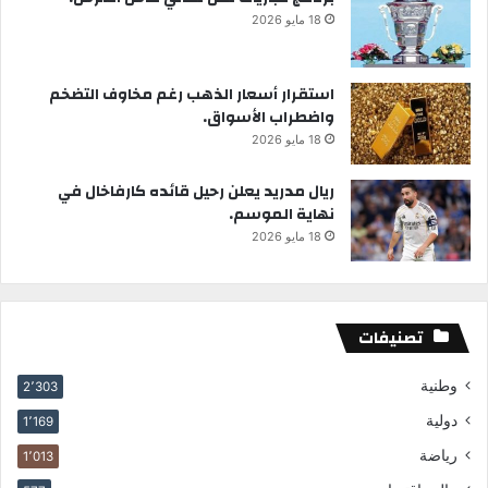
18 مايو 2026
استقرار أسعار الذهب رغم مخاوف التضخم
واضطراب الأسواق.
18 مايو 2026
ريال مدريد يعلن رحيل قائده كارفاخال في
نهاية الموسم.
18 مايو 2026
تصنيفات
وطنية
2٬303
دولية
1٬169
رياضة
1٬013