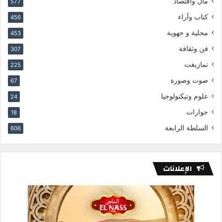
مال واقتصاد
577
كتاب وآراء
456
محلية و جهوية
453
فن وثقافة
307
تمازيغت
225
صوت وصورة
67
علوم وتيكنولوجيا
24
حوارات
18
السلطة الرابعة
606
الإعلانات