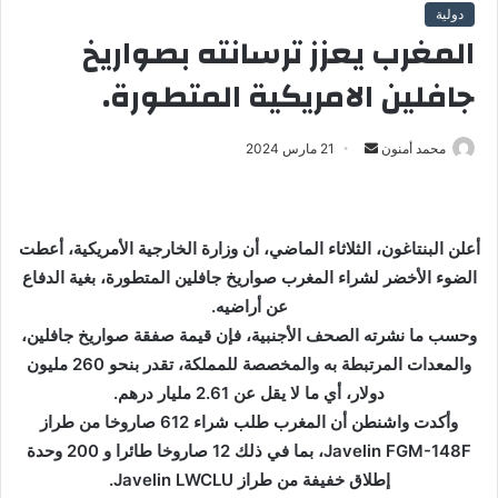
دولية
المغرب يعزز ترسانته بصواريخ
جافلين الامريكية المتطورة.
محمد أمنون
أ
21 مارس 2024
ر
س
ل
أعلن البنتاغون، الثلاثاء الماضي، أن وزارة الخارجية الأمريكية، أعطت
ب
الضوء الأخضر لشراء المغرب صواريخ جافلين المتطورة، بغية الدفاع
ر
عن أراضيه.
ي
وحسب ما نشرته الصحف الأجنبية، فإن قيمة صفقة صواريخ جافلين،
د
ا
والمعدات المرتبطة به والمخصصة للمملكة، تقدر بنحو 260 مليون
إ
دولار، أي ما لا يقل عن 2.61 مليار درهم.
ل
وأكدت واشنطن أن المغرب طلب شراء 612 صاروخا من طراز
ك
Javelin FGM-148F، بما في ذلك 12 صاروخا طائرا و 200 وحدة
ت
إطلاق خفيفة من طراز Javelin LWCLU.
ر