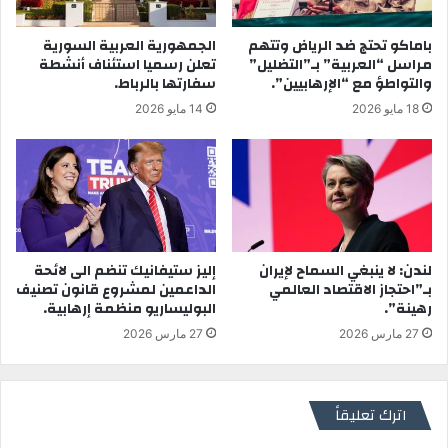
باماكو تحتج ضد الرياض وتتهم
الجمهورية العربية السورية
مراسل “العربية” بـ”التضليل”
تعلن رسميا استئناف أنشطة
والتواطؤ مع “الإرهابيين”.
سفارتها بالرباط.
18 مايو 2026
14 مايو 2026
لندن: لا ينبغي السماح لإيران
إليز ستيفانيك تنضم الى لائحة
بـ”احتجاز الاقتصاد العالمي
الداعمين لمشروع قانون تصنيف
رهينة”.
البوليساريو منظمة إرهابية.
27 مارس 2026
27 مارس 2026
اترك تعليقاً