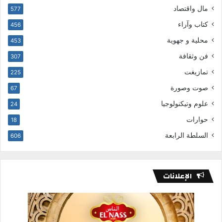
مال واقتصاد
577
كتاب وآراء
456
محلية و جهوية
453
فن وثقافة
307
تمازيغت
225
صوت وصورة
67
علوم وتيكنولوجيا
24
حوارات
18
السلطة الرابعة
606
الإعلانات