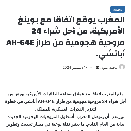
وطنية
المغرب يوقع اتفاقا مع بوينغ
الأمريكية، من أجل شراء 24
مروحية هجومية من طراز AH-64E
أباتشي.
محمد أمنون
أ
14 ديسمبر 2024
ر
س
ل
وقع المغرب اتفاقا مع عملاق صناعة الطائرات الأمريكية بوينغ، من
ب
أجل شراء 24 مروحية هجومية من طراز AH-64E أباتشي في خطوة
ر
لتعزيز القدرات العسكرية للمملكة.
ي
ويرتقب أن يتوصل المغرب بأسطول المروحيات الهجومية الجديدة
د
ا
بداية من العام القادم، ما يعتبر نقلة نوعية في مسار تحديث وتطوير
إ