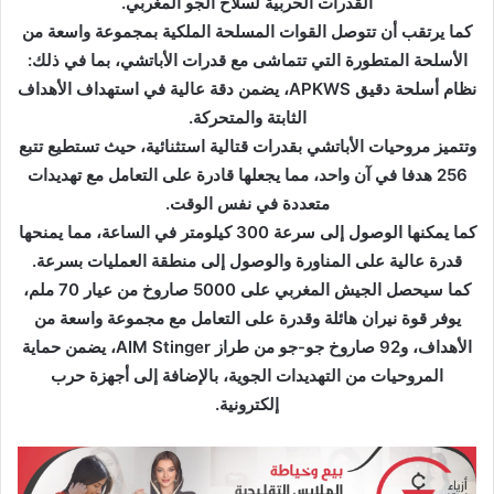
القدرات الحربية لسلاح الجو المغربي.
ل
كما يرتقب أن تتوصل القوات المسلحة الملكية بمجموعة واسعة من
ك
الأسلحة المتطورة التي تتماشى مع قدرات الأباتشي، بما في ذلك:
ت
نظام أسلحة دقيق APKWS، يضمن دقة عالية في استهداف الأهداف
ر
الثابتة والمتحركة.
و
وتتميز مروحيات الأباتشي بقدرات قتالية استثنائية، حيث تستطيع تتبع
ن
256 هدفا في آن واحد، مما يجعلها قادرة على التعامل مع تهديدات
ي
متعددة في نفس الوقت.
ا
كما يمكنها الوصول إلى سرعة 300 كيلومتر في الساعة، مما يمنحها
قدرة عالية على المناورة والوصول إلى منطقة العمليات بسرعة.
كما سيحصل الجيش المغربي على 5000 صاروخ من عيار 70 ملم،
يوفر قوة نيران هائلة وقدرة على التعامل مع مجموعة واسعة من
الأهداف، و92 صاروخ جو-جو من طراز AIM Stinger، يضمن حماية
المروحيات من التهديدات الجوية، بالإضافة إلى أجهزة حرب
إلكترونية.