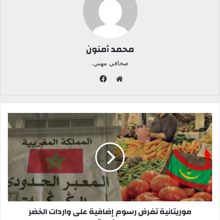
محمد أمنون
صحافي مهني.
ف
ي
م
س
و
ب
ق
و
ع
ك
ا
ل
و
ي
ب
موريتانية تفرض رسوم إضافية على واردات الخضر