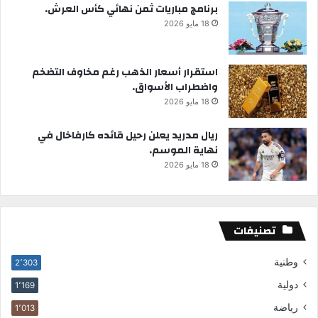
برنامج مباريات ثمن نهائي كأس العرش.
18 مايو 2026
استقرار أسعار الذهب رغم مخاوف التضخم
واضطراب الأسواق.
18 مايو 2026
ريال مدريد يعلن رحيل قائده كارفاخال في
نهاية الموسم.
18 مايو 2026
تصنيفات
وطنية
2٬303
دولية
1٬169
رياضة
1٬013