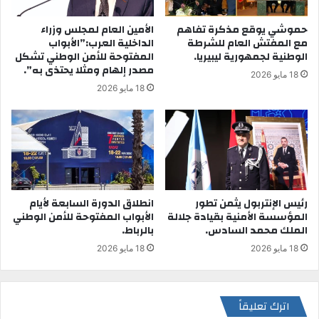
حموشي يوقع مذكرة تفاهم
الأمين العام لمجلس وزراء
مع المفتش العام للشرطة
الداخلية العرب:”الأبواب
الوطنية لجمهورية ليبيريا.
المفتوحة للأمن الوطني تشكل
مصدر إلهام ومثلا يحتذى به”.
18 مايو 2026
18 مايو 2026
رئيس الإنتربول يثمن تطور
انطلاق الدورة السابعة لأيام
المؤسسة الأمنية بقيادة جلالة
الأبواب المفتوحة للأمن الوطني
الملك محمد السادس.
بالرباط.
18 مايو 2026
18 مايو 2026
اترك تعليقاً