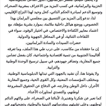
الحزبية والبرلمانية، في كسب المزيد من الاعتراف بمغربية الصحراء،
وتوسيع الدعم لمبادرة الحكم الذاتي، كحل وحيد لهذا النزاع الإقليمي.
لذا، ندعو إلى المزيد من التنسيق بين مجلسي البرلمان بهذا
الخصوص، ووضع هياكل داخلية ملائمة، بموارد بشرية مؤهلة، مع
اعتماد معايير الكفاءة والاختصاص، في اختيار الوفود، سواء في
اللقاءات الثنائية، أو في المحافل الجهوية والدولية.
حضرات السيدات والسادة البرلمانيين،
إن ما حققناه من مكاسب، على درب طي هذا الملف، وما تعرفه
أقاليمنا الجنوبية من تنمية اقتصادية واجتماعية، كان بفضل تضامن
جميع المغاربة، وتضافر جهودهم، في سبيل ترسيخ الوحدة الوطنية
والترابية.
ولا يفوتنا هنا، أن نشيد بالجهود التي تبذلها الدبلوماسية الوطنية،
ومختلف المؤسسات المعنية، وكل القوى الحية، وجميع المغاربة
الأحرار، داخل الوطن وخارجه، في الدفاع عن الحقوق المشروعة
لوطنهم، والتصدي لمناورات الأعداء.
كما نعبر عن شكرنا وتقديرنا، لأبنائنا في الصحراء، على ولائهم الدائم
لوطنهم، وعلى تشبثهم بمقدساتهم الدينية والوطنية، وتضحياتهم في