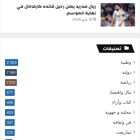
ريال مدريد يعلن رحيل قائده كارفاخال في
نهاية الموسم.
18 مايو 2026
تصنيفات
وطنية
2٬303
دولية
1٬169
رياضة
1٬013
مال واقتصاد
577
كتاب وآراء
456
محلية و جهوية
453
فن وثقافة
307
تمازيغت
225