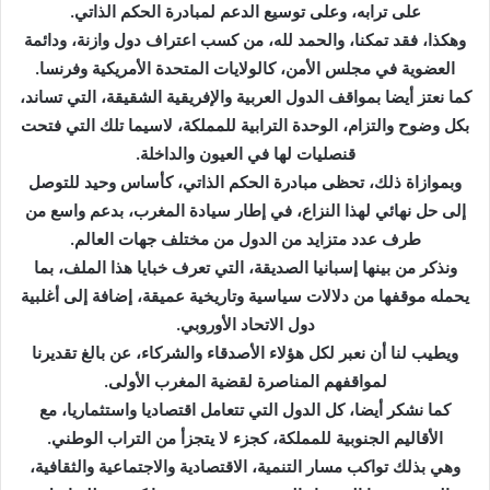
على ترابه، وعلى توسيع الدعم لمبادرة الحكم الذاتي.
وهكذا، فقد تمكنا، والحمد لله، من كسب اعتراف دول وازنة، ودائمة
العضوية في مجلس الأمن، كالولايات المتحدة الأمريكية وفرنسا.
كما نعتز أيضا بمواقف الدول العربية والإفريقية الشقيقة، التي تساند،
بكل وضوح والتزام، الوحدة الترابية للمملكة، لاسيما تلك التي فتحت
قنصليات لها في العيون والداخلة.
وبموازاة ذلك، تحظى مبادرة الحكم الذاتي، كأساس وحيد للتوصل
إلى حل نهائي لهذا النزاع، في إطار سيادة المغرب، بدعم واسع من
طرف عدد متزايد من الدول من مختلف جهات العالم.
ونذكر من بينها إسبانيا الصديقة، التي تعرف خبايا هذا الملف، بما
يحمله موقفها من دلالات سياسية وتاريخية عميقة، إضافة إلى أغلبية
دول الاتحاد الأوروبي.
ويطيب لنا أن نعبر لكل هؤلاء الأصدقاء والشركاء، عن بالغ تقديرنا
لمواقفهم المناصرة لقضية المغرب الأولى.
كما نشكر أيضا، كل الدول التي تتعامل اقتصاديا واستثماريا، مع
الأقاليم الجنوبية للمملكة، كجزء لا يتجزأ من التراب الوطني.
وهي بذلك تواكب مسار التنمية، الاقتصادية والاجتماعية والثقافية،