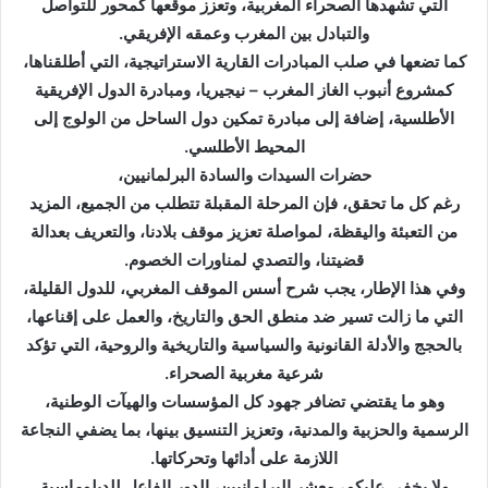
التي تشهدها الصحراء المغربية، وتعزز موقعها كمحور للتواصل
والتبادل بين المغرب وعمقه الإفريقي.
كما تضعها في صلب المبادرات القارية الاستراتيجية، التي أطلقناها،
كمشروع أنبوب الغاز المغرب – نيجيريا، ومبادرة الدول الإفريقية
الأطلسية، إضافة إلى مبادرة تمكين دول الساحل من الولوج إلى
المحيط الأطلسي.
حضرات السيدات والسادة البرلمانيين،
رغم كل ما تحقق، فإن المرحلة المقبلة تتطلب من الجميع، المزيد
من التعبئة واليقظة، لمواصلة تعزيز موقف بلادنا، والتعريف بعدالة
قضيتنا، والتصدي لمناورات الخصوم.
وفي هذا الإطار، يجب شرح أسس الموقف المغربي، للدول القليلة،
التي ما زالت تسير ضد منطق الحق والتاريخ، والعمل على إقناعها،
بالحجج والأدلة القانونية والسياسية والتاريخية والروحية، التي تؤكد
شرعية مغربية الصحراء.
وهو ما يقتضي تضافر جهود كل المؤسسات والهيآت الوطنية،
الرسمية والحزبية والمدنية، وتعزيز التنسيق بينها، بما يضفي النجاعة
اللازمة على أدائها وتحركاتها.
ولا يخفى عليكم، معشر البرلمانيين، الدور الفاعل للدبلوماسية