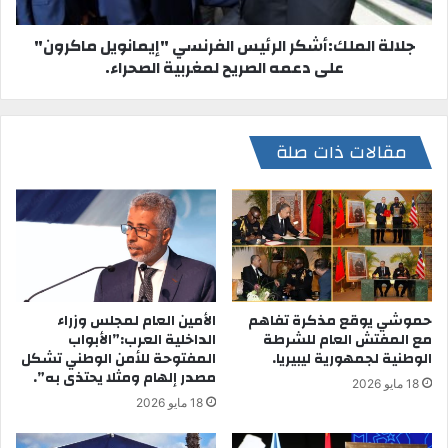
جلالة الملك:أشكر الرئيس الفرنسي "إيمانويل ماكرون"
على دعمه الصريح لمغربية الصحراء.
مقالات ذات صلة
حموشي يوقع مذكرة تفاهم
الأمين العام لمجلس وزراء
مع المفتش العام للشرطة
الداخلية العرب:”الأبواب
الوطنية لجمهورية ليبيريا.
المفتوحة للأمن الوطني تشكل
مصدر إلهام ومثلا يحتذى به”.
18 مايو 2026
18 مايو 2026