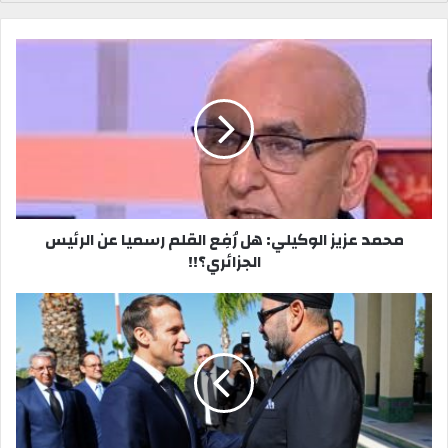
س
و
ب
ق
و
ع
ك
ا
ل
و
ي
ب
محمد عزيز الوكيلي: هل رُفِع القلم رسميا عن الرئيس
الجزائري؟!!