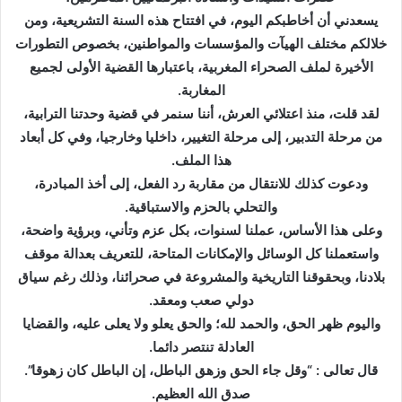
ك
يسعدني أن أخاطبكم اليوم، في افتتاح هذه السنة التشريعية، ومن
ت
خلالكم مختلف الهيآت والمؤسسات والمواطنين، بخصوص التطورات
ر
الأخيرة لملف الصحراء المغربية، باعتبارها القضية الأولى لجميع
و
المغاربة.
ن
لقد قلت، منذ اعتلائي العرش، أننا سنمر في قضية وحدتنا الترابية،
ي
من مرحلة التدبير، إلى مرحلة التغيير، داخليا وخارجيا، وفي كل أبعاد
ا
هذا الملف.
ودعوت كذلك للانتقال من مقاربة رد الفعل، إلى أخذ المبادرة،
والتحلي بالحزم والاستباقية.
وعلى هذا الأساس، عملنا لسنوات، بكل عزم وتأني، وبرؤية واضحة،
واستعملنا كل الوسائل والإمكانات المتاحة، للتعريف بعدالة موقف
بلادنا، وبحقوقنا التاريخية والمشروعة في صحرائنا، وذلك رغم سياق
دولي صعب ومعقد.
واليوم ظهر الحق، والحمد لله؛ والحق يعلو ولا يعلى عليه، والقضايا
العادلة تنتصر دائما.
قال تعالى : “وقل جاء الحق وزهق الباطل، إن الباطل كان زهوقا”.
صدق الله العظيم.