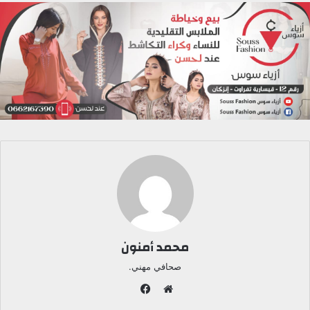
محمد أمنون
صحافي مهني.
ف
ي
م