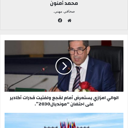
محمد أمنون
صحافي مهني.
ف
ي
م
س
و
ب
ق
و
ع
ك
ا
ل
و
ي
ب
الوالي امزازي يستعرض أمام لقجع ولفتيت قدرات أكادير
على احتضان “مونديال2030”.