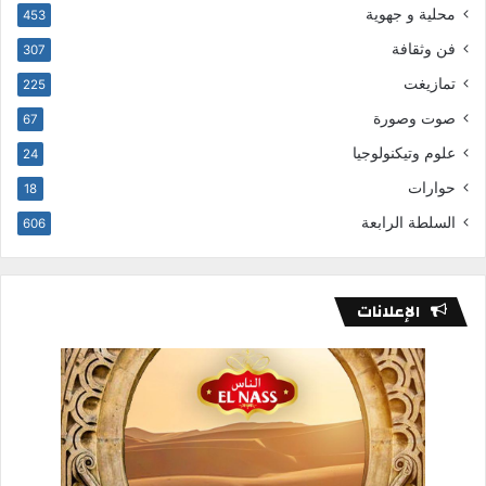
محلية و جهوية
453
فن وثقافة
307
تمازيغت
225
صوت وصورة
67
علوم وتيكنولوجيا
24
حوارات
18
السلطة الرابعة
606
الإعلانات