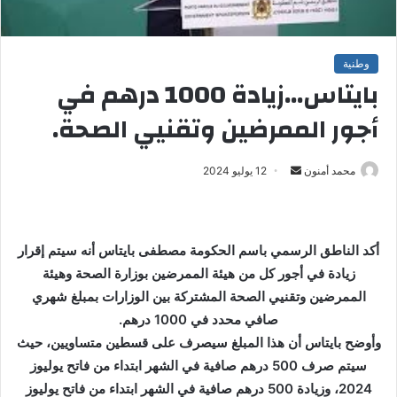
وطنية
بايتاس…زيادة 1000 درهم في
أجور الممرضين وتقنيي الصحة.
محمد أمنون
أ
12 يوليو 2024
ر
س
ل
أكد الناطق الرسمي باسم الحكومة مصطفى بايتاس أنه سيتم إقرار
ب
زيادة في أجور كل من هيئة الممرضين بوزارة الصحة وهيئة
ر
الممرضين وتقنيي الصحة المشتركة بين الوزارات بمبلغ شهري
ي
صافي محدد في 1000 درهم.
د
ا
وأوضح بايتاس أن هذا المبلغ سيصرف على قسطين متساويين، حيث
إ
سيتم صرف 500 درهم صافية في الشهر ابتداء من فاتح يوليوز
ل
2024، وزيادة 500 درهم صافية في الشهر ابتداء من فاتح يوليوز