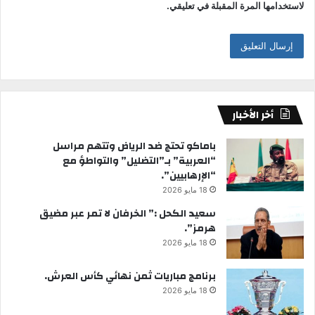
لاستخدامها المرة المقبلة في تعليقي.
أخر الأخبار
باماكو تحتج ضد الرياض وتتهم مراسل
“العربية” بـ”التضليل” والتواطؤ مع
“الإرهابيين”.
18 مايو 2026
سعيد الكحل :” الخرفان لا تمر عبر مضيق
هرمز”.
18 مايو 2026
برنامج مباريات ثمن نهائي كأس العرش.
18 مايو 2026