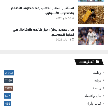
استقرار أسعار الذهب رغم مخاوف التضخم
واضطراب الأسواق.
18 مايو 2026
ريال مدريد يعلن رحيل قائده كارفاخال في
نهاية الموسم.
18 مايو 2026
تصنيفات
وطنية
2٬303
دولية
1٬169
رياضة
1٬013
مال واقتصاد
577
كتاب وآراء
456