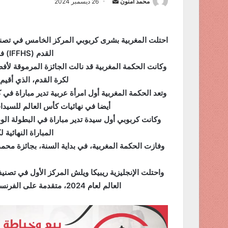
محمد أمنون
أ
26 ديسمبر 2024
ر
س
ل
احتلت المغربية بشرى كربوبي المركز الخامس في تصنيف
ب
القدم (IFFHS) في إطار جوائزه لعام 2024.
ر
ي
لكرة القدم، الذي أقيم بمراكش، 
د
ا
أيضا في نهائيات كأس العالم للسيدات 2023، التي نظمت في أستراليا ونيوزي
إ
وكانت كربوبي أول سيدة تدير مباراة في البطولة الوط
ل
المباراة النهائية لكأس 
ك
وفازت الحكمة المغربية، في بداية السنة، بجائزة محم
ت
ر
واحتلت الإنجليزية ريبيكا ويلش المركز الأول في تصن
و
ن
العالم لعام 2024، متقدمة على الفرنسية ستيفاني فرابارت، والسويدية تيس أولوفسون.
ي
ا