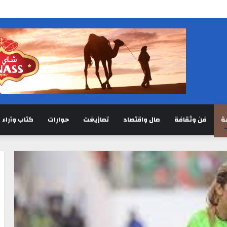
ة
فن وثقافة
مال واقتصاد
تمازيغت
حوارات
كتاب وآراء