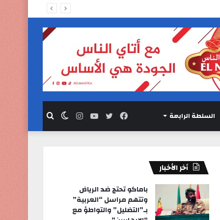
السلطة الرابعة
فيسبوك
تويتر
يوتيوب
انستقرام
الوضع
بحث
المظلم
عن
أخر الأخبار
باماكو تحتج ضد الرياض
وتتهم مراسل “العربية”
بـ”التضليل” والتواطؤ مع