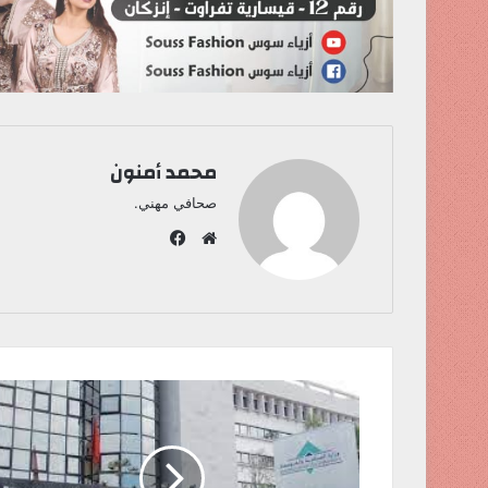
محمد أمنون
صحافي مهني.
ف
ي
م
س
و
ب
ق
و
ع
ك
ا
ل
و
ي
ب