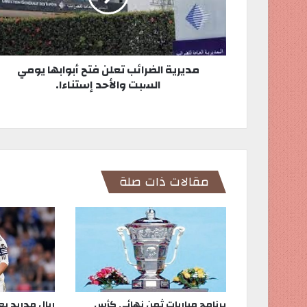
مديرية الضرائب تعلن فتح أبوابها يومي
السبت والأحد إستناءا.
مقالات ذات صلة
برنامج مباريات ثمن نهائي كأس
ريال مدريد يع