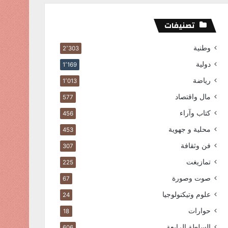
تصنيفات
وطنية
2٬303
دولية
1٬169
رياضة
1٬013
مال واقتصاد
577
كتاب وآراء
456
محلية و جهوية
453
فن وثقافة
307
تمازيغت
225
صوت وصورة
67
علوم وتيكنولوجيا
24
حوارات
18
السلطة الرابعة
606