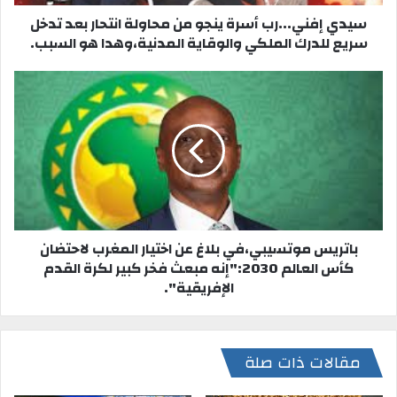
سيدي إفني...رب أسرة ينجو من محاولة انتحار بعد تدخل
سريع للدرك الملكي والوقاية المدنية،وهدا هو السبب.
باتريس موتسيبي،في بلاغ عن اختيار المغرب لاحتضان
كأس العالم 2030:"إنه مبعث فخر كبير لكرة القدم
الإفريقية".
مقالات ذات صلة