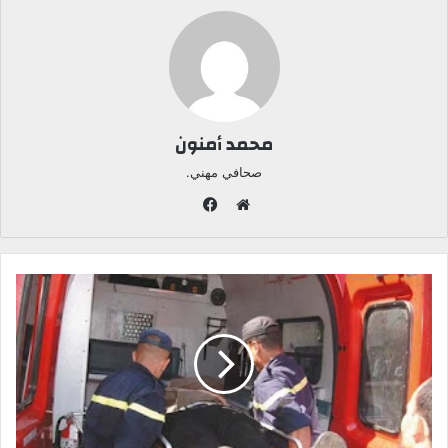
محمد أمنون
صحافي مهني.
ف
ي
م
س
و
ب
ق
و
ع
ك
ا
ل
و
ي
ب