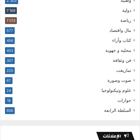
وطنية
2٬303
دولية
1٬169
رياضة
1٬013
مال واقتصاد
577
كتاب وآراء
456
محلية و جهوية
453
فن وثقافة
307
تمازيغت
225
صوت وصورة
67
علوم وتيكنولوجيا
24
حوارات
18
السلطة الرابعة
606
الإعلانات