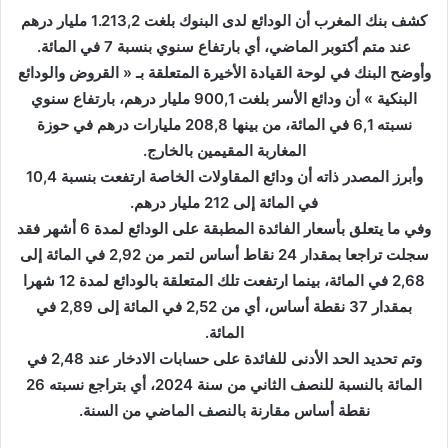
ل
كشف بنك المغرب أن الودائع لدى البنوك بلغت 1.213,2 مليار درهم
ب
عند متم أكتوبر الماضي، أي بارتفاع سنوي بنسبة 7 في المائة.
ر
وأوضح البنك في لوحة القيادة الأخيرة المتعلقة بـ « القروض والودائع
ي
البنكية » أن ودائع الأسر بلغت 900,1 مليار درهم، بارتفاع سنوي
د
ا
نسبته 6,1 في المائة، من بينها 208,8 مليارات درهم في حوزة
إ
المغاربة المقيمين بالخارج.
ل
وأبرز المصدر ذاته أن ودائع المقاولات الخاصة ارتفعت بنسبة 10,4
ك
في المائة إلى 212 مليار درهم.
ت
وفي ما يتعلق بأسعار الفائدة المطبقة على الودائع لمدة 6 أشهر فقد
ر
سجلت تراجعا بمقدار 24 نقاط أساس لتمر من 2,92 في المائة إلى
و
2,68 في المائة، بينما ارتفعت تلك المتعلقة بالودائع لمدة 12 شهرا
ن
بمقدار 37 نقطة أساس، أي من 2,52 في المائة إلى 2,89 في
ي
المائة.
ا
وتم تحديد الحد الأدنى للفائدة على حسابات الادخار عند 2,48 في
المائة بالنسبة للنصف الثاني من سنة 2024، أي بتراجع نسبته 26
نقطة أساس مقارنة بالنصف الماضي من السنة.