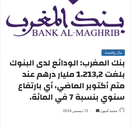
مال واقتصاد
بنك المغرب: الودائع لدى البنوك
بلغت 1.213,2 مليار درهم عند
متم أكتوبر الماضي، أي بارتفاع
سنوي بنسبة 7 في المائة.
محمد أمنون
أ
12 ديسمبر 2024
ر
س