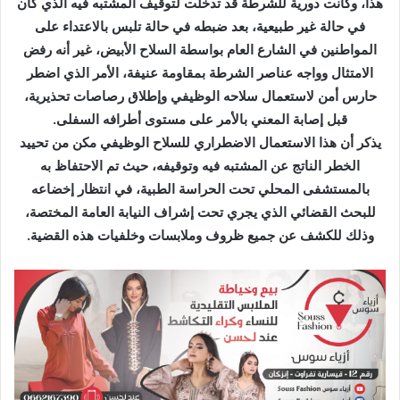
هذا، وكانت دورية للشرطة قد تدخلت لتوقيف المشتبه فيه الذي كان
ل
في حالة غير طبيعية، بعد ضبطه في حالة تلبس بالاعتداء على
ك
المواطنين في الشارع العام بواسطة السلاح الأبيض، غير أنه رفض
ت
الامتثال وواجه عناصر الشرطة بمقاومة عنيفة، الأمر الذي اضطر
ر
حارس أمن لاستعمال سلاحه الوظيفي وإطلاق رصاصات تحذيرية،
و
قبل إصابة المعني بالأمر على مستوى أطرافه السفلى.
ن
يذكر أن هذا الاستعمال الاضطراري للسلاح الوظيفي مكن من تحييد
ي
الخطر الناتج عن المشتبه فيه وتوقيفه، حيث تم الاحتفاظ به
ا
بالمستشفى المحلي تحت الحراسة الطبية، في انتظار إخضاعه
للبحث القضائي الذي يجري تحت إشراف النيابة العامة المختصة،
وذلك للكشف عن جميع ظروف وملابسات وخلفيات هذه القضية.