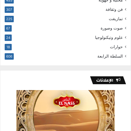
محلية و جهوية
453
فن وثقافة
307
تمازيغت
225
صوت وصورة
67
علوم وتيكنولوجيا
24
حوارات
18
السلطة الرابعة
606
الإعلانات