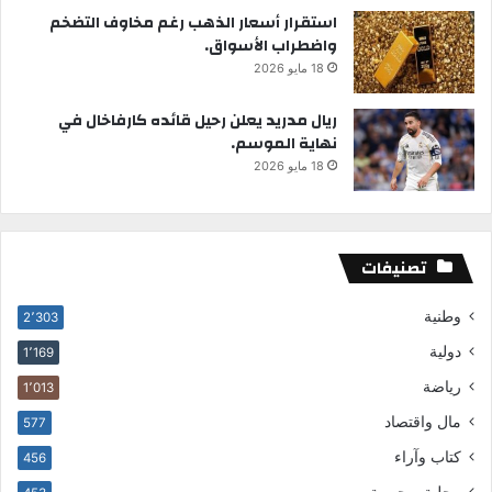
استقرار أسعار الذهب رغم مخاوف التضخم
واضطراب الأسواق.
18 مايو 2026
ريال مدريد يعلن رحيل قائده كارفاخال في
نهاية الموسم.
18 مايو 2026
تصنيفات
وطنية
2٬303
دولية
1٬169
رياضة
1٬013
مال واقتصاد
577
كتاب وآراء
456