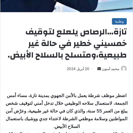
وطنية
تازة…الرصاص يلعلع لتوقيف
خمسيني خطير في حالة غير
طبيعية،ومتسلح بالسلاح الأبيض.
محمد أمنون
أ
20 أبريل 2024
ر
س
ل
اضطر موظف شرطة يعمل بالأمن الجهوي بمدينة تازة، مساء أمس
ب
الجمعة، لاستعمال سلاحه الوظيفي خلال تدخل أمني لتوقيف شخص
ر
يبلغ من العمر 55 سنة، والذي كان في حالة غير طبيعية، وعرّض أمن
ي
المواطنين وسلامة موظفي الشرطة لاعتداء جدي ووشيك باستعمال
د
ا
السلاح الأبيض.
إ