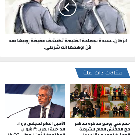
انزكان..سيدة بجماعة القليعة تكتشف حقيقة زوجها بعد
انن اوهمها انه شرطي.
مقالات ذات صلة
حموشي يوقع مذكرة تفاهم
الأمين العام لمجلس وزراء
مع المفتش العام للشرطة
الداخلية العرب:”الأبواب
الوطنية لجمهورية ليبيريا.
المفتوحة للأمن الوطني تشكل