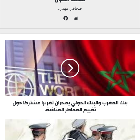
صحافي مهني.
ف
ي
م
س
و
ب
ق
و
ع
ك
ا
ل
و
ي
ب
بنك المغرب والبنك الدولي يصدران تقريرا مشتركا حول
تقييم المخاطر المناخية.