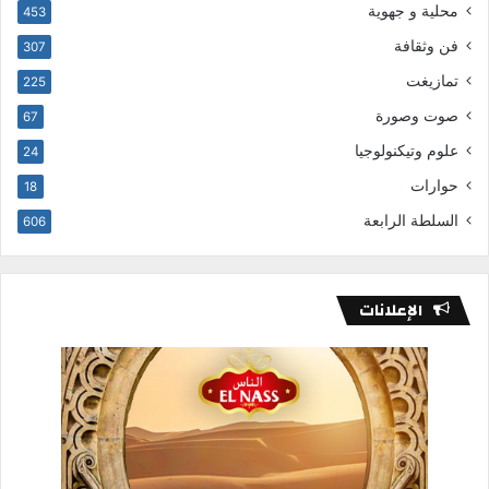
محلية و جهوية
453
فن وثقافة
307
تمازيغت
225
صوت وصورة
67
علوم وتيكنولوجيا
24
حوارات
18
السلطة الرابعة
606
الإعلانات