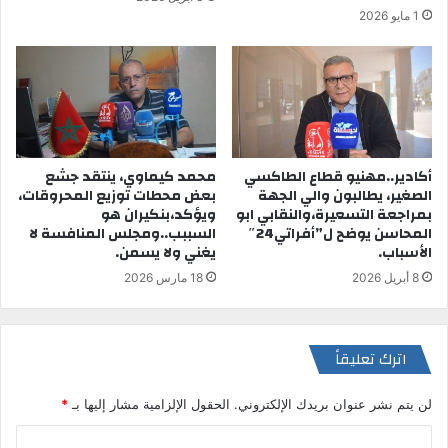
1 مايو 2026
أكادير..مهنيو قطاع الطاكسي
محمد كيماوي، ينتقد جشع
الصغير، يطالبون والي الجهة
بعض محطات توزيع المحروقات،
بمراجعة التسعيرة،والنقابي ابو
ويؤكد،بنكيران هو
المحاسن يوضح ل”أفراتي24″
السببب..ومجلس المنافسة لا
الأسباب.
يغني ولا يسمن.
8 أبريل 2026
18 مارس 2026
اترك تعليقاً
لن يتم نشر عنوان بريدك الإلكتروني.
الحقول الإلزامية مشار إليها بـ
*
ا