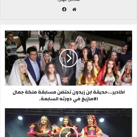
ف
ي
م
س
و
ب
ق
و
ع
ك
ا
ل
و
ي
ب
اكادير...حديقة ابن زيدون تحتضن مسابقة ملكة جمال
الامازيغ في دورته السابعة.