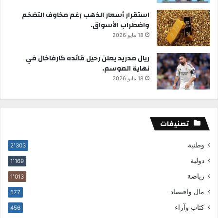
استقرار أسعار الذهب رغم مخاوف التضخم
واضطراب الأسواق.
18 مايو 2026
ريال مدريد يعلن رحيل قائده كارفاخال في
نهاية الموسم.
18 مايو 2026
تصنيفات
وطنية
2٬303
دولية
1٬169
رياضة
1٬013
مال واقتصاد
577
كتاب وآراء
456