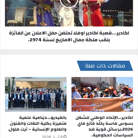
اكادير...قصبة اكادير اوفلا تحتضن حفل الاعلان عن الفائزة
بلقب ملكة جمال الامازيغ لسنة 2974.
مقالات ذات صلة
اكادير…الإتحاد الوطني للشغل
بالفيديو…دينامية علمية
بسوس ماسة يخلّد فاتح ماي
متميزة بكلية اللغات والفنون
2026،برسائل قوية ضد
والعلوم الإنسانية – أيت ملول.
السياسات الحكومية.
8 أبريل 2026