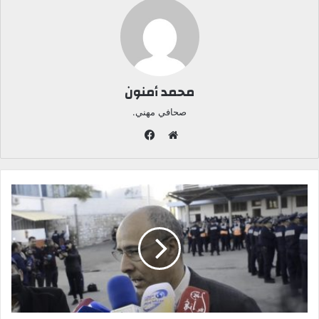
محمد أمنون
صحافي مهني.
ف
ي
م
س
و
ب
ق
و
ع
ك
ا
ل
و
ي
ب