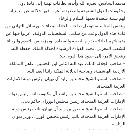
محمد السادس، نصره الله وأيده، بطاقات تهنئة إلى قادة دول
ر
وحكومات الدول الشقيقة والصديقة، أعرب فيها جلالته عن متمنياته
ي
لهم بسنة سعيدة يعمها السلام والرخاء.
د
ا
وبنفس المناسبة، توصل صاحب الجلالة ببطاقات ورسائل التهاني من
إ
قادة هذه الدول وعدد من سامي الشخصيات الدولية، أعربوا فيها عن
ل
متمنياتهم لجلالته بدوام الصحة والسعادة، وبمزيد من التقدم والرخاء
ك
للشعب المغربي، تحت القيادة الرشيدة لجلالة الملك، حفظه الله.
ت
ويتعلق الأمر، إلى حدود هذا اليوم، ب:
ر
– صاحب الجلالة الملك عبد الله الثاني ابن الحسين، عاهل المملكة
و
الأردنية الهاشمية، وصاحبة الجلالة الملكة رانيا العبد الله.
ن
– صاحب السمو الشيخ محمد بن زايد آل نهيان، رئيس دولة الإمارات
ي
العربية المتحدة.
ا
– صاحب السمو الشيخ محمد بن راشد آل مكتوم، نائب رئيس دولة
الإمارات العربية المتحدة، رئيس مجلس الوزراء، حاكم دبي .
– صاحب السمو الشيخ منصور بن زايد آل نهيان، نائب رئيس دولة.
الإمارات العربية المتحدة، نائب رئيس مجلس الوزراء، وزير ديوان
الرئاسة.