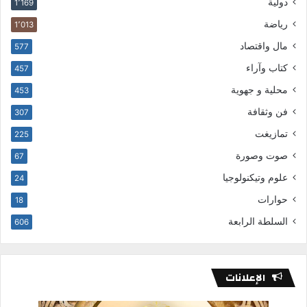
دولية
1٬169
رياضة
1٬013
مال واقتصاد
577
كتاب وآراء
457
محلية و جهوية
453
فن وثقافة
307
تمازيغت
225
صوت وصورة
67
علوم وتيكنولوجيا
24
حوارات
18
السلطة الرابعة
606
الإعلانات