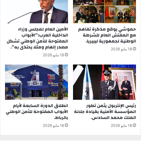
حموشي يوقع مذكرة تفاهم
الأمين العام لمجلس وزراء
مع المفتش العام للشرطة
الداخلية العرب:”الأبواب
الوطنية لجمهورية ليبيريا.
المفتوحة للأمن الوطني تشكل
مصدر إلهام ومثلا يحتذى به”.
18 مايو 2026
18 مايو 2026
رئيس الإنتربول يثمن تطور
انطلاق الدورة السابعة لأيام
المؤسسة الأمنية بقيادة جلالة
الأبواب المفتوحة للأمن الوطني
الملك محمد السادس.
بالرباط.
18 مايو 2026
18 مايو 2026