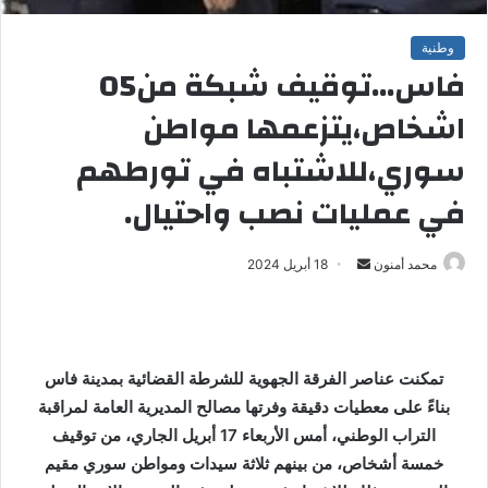
وطنية
فاس…توقيف شبكة من05
اشخاص،يتزعمها مواطن
سوري،للاشتباه في تورطهم
في عمليات نصب واحتيال.
محمد أمنون
أ
18 أبريل 2024
ر
س
ل
ب
تمكنت عناصر الفرقة الجهوية للشرطة القضائية بمدينة فاس
ر
بناءً على معطيات دقيقة وفرتها مصالح المديرية العامة لمراقبة
ي
التراب الوطني، أمس الأربعاء 17 أبريل الجاري، من توقيف
د
خمسة أشخاص، من بينهم ثلاثة سيدات ومواطن سوري مقيم
ا