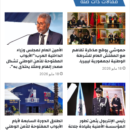
مقالات ذات صلة
حموشي يوقع مذكرة تفاهم
الأمين العام لمجلس وزراء
مع المفتش العام للشرطة
الداخلية العرب:”الأبواب
الوطنية لجمهورية ليبيريا.
المفتوحة للأمن الوطني تشكل
مصدر إلهام ومثلا يحتذى به”.
18 مايو 2026
18 مايو 2026
رئيس الإنتربول يثمن تطور
انطلاق الدورة السابعة لأيام
المؤسسة الأمنية بقيادة جلالة
الأبواب المفتوحة للأمن الوطني