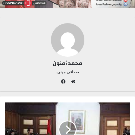
محمد أمنون
صحافي مهني.
ف
ي
م
س
و
ب
ق
و
ع
ك
ا
ل
و