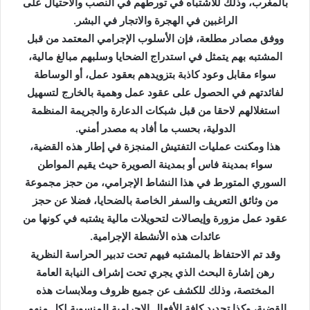
بالمغرب، وذلك للاشتباه في تورطهم في النصب والاحتيال على
إ
الراغبين في الهجرة والاتجار في البشر.
ل
ووفق مصادر مطلعة، فإن الأسلوب الإجرامي المعتمد من قبل
ك
المشتبه بهم يتمثل في استدراج الضحايا وسلبهم مبالغ مالية،
ت
سواء مقابل وعود كاذبة بتزويدهم بعقود عمل، أو الوساطة
ر
و
لفائدتهم في الحصول على عقود عمل وهمية بالخارج لتسهيل
ن
استغلالهم لاحقا من قبل شبكات الدعارة والجريمة المنظمة
ي
الدولية، بحسب ما أفاد به مصدر أمني.
ا
هذا ومكنت عمليات التفتيش المنجزة في إطار هذه القضية،
سواء بمدينة فاس أو بمدينة الصويرة حيث يقيم المواطن
السوري المتورط في هذا النشاط الإجرامي، من حجز مجموعة
من وثائق التعريف والسفر الخاصة بالضحايا، فضلا عن حجز
عقود عمل مزورة وإيصالات لتحويلات مالية يشتبه في كونها من
عائدات هذه الأنشطة الإجرامية.
وقد تم الاحتفاظ بالمشتبه فيهم تحت تدبير الحراسة النظرية
رهن إشارة البحث الذي يجري تحت إشراف النيابة العامة
المختصة، وذلك للكشف عن جميع ظروف وملابسات هذه
القضية، وكذا تحديد كافة الأفعال الإجرامية المنسوبة لكل منهم.