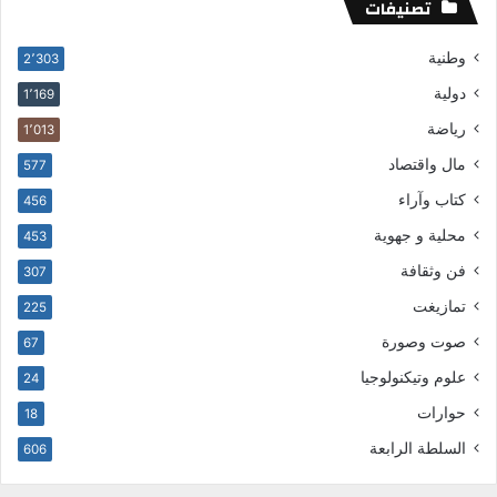
تصنيفات
وطنية
2٬303
دولية
1٬169
رياضة
1٬013
مال واقتصاد
577
كتاب وآراء
456
محلية و جهوية
453
فن وثقافة
307
تمازيغت
225
صوت وصورة
67
علوم وتيكنولوجيا
24
حوارات
18
السلطة الرابعة
606