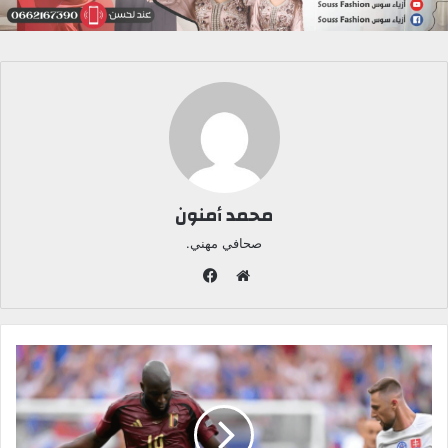
محمد أمنون
صحافي مهني.
ف
ي
م
س
و
ب
ق
و
ع
ك
ا
ل
و