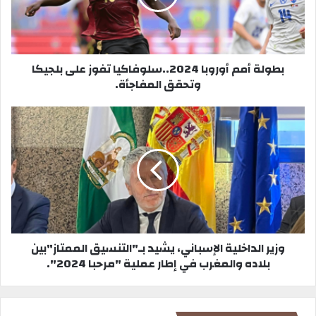
ي
ب
بطولة أمم أوروبا 2024..سلوفاكيا تفوز على بلجيكا
وتحقق المفاجأة.
وزير الداخلية الإسباني، يشيد بـ"التنسيق الممتاز"بين
بلاده والمغرب في إطار عملية "مرحبا 2024".