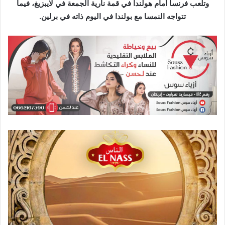
ل
وتلعب فرنسا أمام هولندا في قمة نارية الجمعة في لايبزيغ، فيما
ك
تتواجه النمسا مع بولندا في اليوم ذاته في برلين.
ت
ر
و
ن
ي
ا