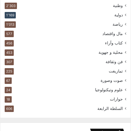
وطنية
2٬303
دولية
1٬169
رياضة
1٬013
مال واقتصاد
577
كتاب وآراء
456
محلية و جهوية
453
فن وثقافة
307
تمازيغت
225
صوت وصورة
67
علوم وتيكنولوجيا
24
حوارات
18
السلطة الرابعة
606