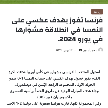
رياضة
فرنسا تفوز بهدف عكسي على
النمسا في انطلاقة مشوارها
في يورو 2024.
محمد أمنون
أ
17 يونيو 2024
ر
س
ل
استهل المنتخب الفرنسي مشواره في كأس أوروبا 2024 لكرة
ب
القدم بفوز خجول بهدف عكسي على حساب النمسا 1-0 ضمن
ر
الجولة الاولى للمجموعة الرابعة الإثنين في دوسلدورف.
ي
وجاء هدف المباراة الوحيد عن طريق الخطأ برأسية النمسوي
د
ا
ماكسيميليان فوبر (38).
إ
وفي المجموعة ذاتها، فازت هولندا بصعوبة على بولندا 2-1 الاحد.