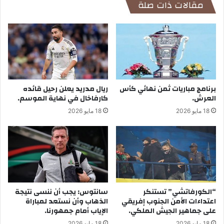
مقالات ذات صلة
برنامج مباريات ثمن نهائي كأس
ريال مدريد يعلن رحيل قائده
العرش.
كارفاخال في نهاية الموسم.
18 مايو 2026
18 مايو 2026
“الكورفاتشي” تستنكر
سانتوس: يجب أن ننسى نتيجة
اعتداءات الأمن الجنوب إفريقي
الذهاب وأن نستعد لمباراة
على جماهير الجيش الملكي.
الإياب أمام جمهورنا.
18 مايو 2026
18 مايو 2026