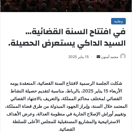
وطنية
في افتتاح السنة القضائية…
السيد الداكي يستعرض الحصيلة.
محمد أمنون
أ
15 يناير 2025
ر
س
ل
شكلت الجلسة الرسمية لافتتاح السنة القضائية، المنعقدة يومه
ب
الأربعاء 15 يناير 2025، بالرباط، مناسبة لتقديم حصيلة النشاط
ر
القضائي لمختلف محاكم المملكة، والتعريف بالاجتهاد القضائي
ي
المعتمد خلال السنة، وإبراز الجهود المبذولة من طرق قضاة المملكة،
د
ا
وتقييم أوراش الإصلاح الجارية في منظومة العدالة، وعرض الأهداف
إ
الاستراتيجية والمشاريع المستقبلية للمجلس الأعلى للسلطة
ل
القضائية.