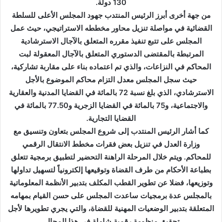
130 دولة.
من جهة أخرى أبرز الرئيس المنتدب جهود المجلس الأعلى للسلطة
القضائية في مواصلة تنزيل محاور مخططه الاستراتيجي، حيث عمل
المجلس على تتبع تنفيذ مقرره المتعلق بالآجال الاسترشادية
المرتبطة بالمقتضى الدستوري المتعلق بالآجال المعقولة لبت
المحاكم في النزاعات، والذي تم اعتماده بناء على مقاربة تشاركية،
حيث سجل المجلس معدل التزام محاكم الموضوع بالأجل
الاسترشادي، الذي بلغ نسبة 72 بالمائة في القضايا المدنية والعقارية
والاجتماعية، و75 بالمائة في القضايا الزجرية و77.50 بالمائة في
القضايا التجارية.
كما أشار الرئيس المنتدب إلى شروع المجلس بتعاون وتنسيق مع
وزارة العدل في تنزيل بعض فقرات مخطط الانتقال الرقمي
للمحاكم. ويتم خلال المرحلة الراهنة التحضير لتطبيق برمجية تتعلق
بطباعة الأحكام من طرف القضاة وتوقيعها إلكترونياً لتسهيل تداولها
وتوزيعها، فضلا عن تطوير القطب المكلف بتدبير الأنظمة المعلوماتية
بالمجلس عدة برمجيات ساعدت المجلس على حسن القيام بمهامه
المتعلقة بتدبير الوضعيات المهنية للقضاة، والتي يجري تطويرها لأجل
تحقيق منظومة رقمية شاملة في هذا المجال.