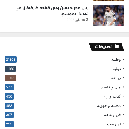
ريال مدريد يعلن رحيل قائده كارفاخال في
نهاية الموسم.
18 مايو 2026
تصنيفات
وطنية
2٬303
دولية
1٬169
رياضة
1٬013
مال واقتصاد
577
كتاب وآراء
456
محلية و جهوية
453
فن وثقافة
307
تمازيغت
225