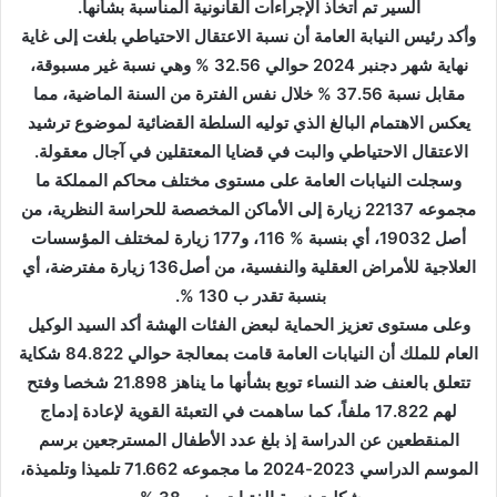
السير تم اتخاذ الإجراءات القانونية المناسبة بشأنها.
وأكد رئيس النيابة العامة أن نسبة الاعتقال الاحتياطي بلغت إلى غاية
نهاية شهر دجنبر 2024 حوالي 32.56 % وهي نسبة غير مسبوقة،
مقابل نسبة 37.56 % خلال نفس الفترة من السنة الماضية، مما
يعكس الاهتمام البالغ الذي توليه السلطة القضائية لموضوع ترشيد
الاعتقال الاحتياطي والبت في قضايا المعتقلين في آجال معقولة.
وسجلت النيابات العامة على مستوى مختلف محاكم المملكة ما
مجموعه 22137 زيارة إلى الأماكن المخصصة للحراسة النظرية، من
أصل 19032، أي بنسبة % 116، و177 زيارة لمختلف المؤسسات
العلاجية للأمراض العقلية والنفسية، من أصل136 زيارة مفترضة، أي
بنسبة تقدر ب 130 %.
وعلى مستوى تعزيز الحماية لبعض الفئات الهشة أكد السيد الوكيل
العام للملك أن النيابات العامة قامت بمعالجة حوالي 84.822 شكاية
تتعلق بالعنف ضد النساء توبع بشأنها ما يناهز 21.898 شخصا وفتح
لهم 17.822 ملفاً، كما ساهمت في التعبئة القوية لإعادة إدماج
المنقطعين عن الدراسة إذ بلغ عدد الأطفال المسترجعين برسم
الموسم الدراسي 2023-2024 ما مجموعه 71.662 تلميذا وتلميذة،