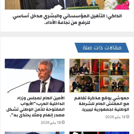
الداكي: التأهيل المؤسساتي والبشري مدخل أساسي
للرفع من نجاعة الأداء.
مقالات ذات صلة
حموشي يوقع مذكرة تفاهم
الأمين العام لمجلس وزراء
مع المفتش العام للشرطة
الداخلية العرب:”الأبواب
الوطنية لجمهورية ليبيريا.
المفتوحة للأمن الوطني تشكل
مصدر إلهام ومثلا يحتذى به”.
18 مايو 2026
18 مايو 2026