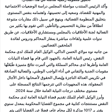
وأكد الرئيس المنتدب مواصلة المجلس دراسة الوضعيات الاجتماعية
والمهنية للقضاة، وسعيه إلى تحسينها، واهتمامه بنفس المستوى
بتخليق المنظومة القضائية، وينهج في سبيل ذلك مقاربات متنوعة
انطلاقاً من مقاربة التحسيس والتأطير، التي تقوم بها بكثير من
الفعالية لجنة الأخلاقيات بالمجلس ومستشاري الأخلاقيات، عن طريق
ندوات علمية ولقاءات مباشرة بمقار المحاكم ودروس لفائدة
الملحقين القضائيين.
من جانبه نوه مولاي الحسن الداكي، الوكيل العام للملك لدى محكمة
النقض، رئيس النيابة العامة، بالجهود التي قام بها قضاة النيابات
العامة وأطرها لدى محاكم المملكة والتي أثمرت نتائجَ متميزة طَبَعَتْها
مقومات الجدية والتفاني في أداء الواجب الوطني، والفعالية الصادقة
في تكريس العدالة الناجزة وإيصال الحقوق لأصحابها داخل الآجال
المعقولة، هذه المجهودات التي تترجمها النتائج المسجلة على
مستوى مختلف درجات النيابة العامة خلال سنة 2024.
وأبرز الوكيل العام للملك تقديم قضاة النيابة العامة لدى محكمة
النقض مستنتجات كتابية في مجموع القضايا المحكومة بمعدل سنوي
يقدر بـ 1017 مذكرة لكل محام عام، فضلا عن القضايا التي يتم