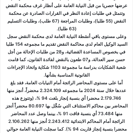
عرضها حصريا من قبل النيابة العامة على أنظار غرف محكمة النقض
وتتمثل في طلبات إعادة النظر في القرارات الصادرة عن محكمة
النقض (55 طلبا)، وطلبات المراجعة (67 طلب)، وطلبات التسليم
(63 طلبا).
وعلى مستوى باقي أنشطة النيابة العامة لدى محكمة النقض سجل
السيد الوكيل العام لدى محاكمة النقض تقديم ما مجموعه 154 طلبا
في بخصوص المساعدة القضائية، و28 من طلبات الإحالة من أجل
حسن سير العدالة، و07 طعون بالنقض لفائدة القانون، كما قامت
شعبة الشكايات بدراسة ما مجموعة 1103 شكاية واتخاذ الإجراءات
القانونية المناسبة بشأنها.
أما على مستوى المحاضر الرائجة أمام النيابات العامة، فقد بلغ
عددها خلال سنة 2024 ما مجموعه 2.324.109 محضراً، أنجز منها
2.179.746 محضرا أي بنسبة إنجاز بلغت 94 %، (وتتوزع هذه
المحاضر بين محاكم الاستئناف التي سُجِّل بها 80.697 محضراً أنجز
منها 73.484 أي بنسبة فاقت 91 %، بينما وصل عدد المحاضر
الرائجة أمام المحاكم الابتدائية 2.243.412 أنجز منها 2.106.262
محضرا بنسبة إنجاز قاربت 94 %). كما سجلت النيابة العامة حوالي