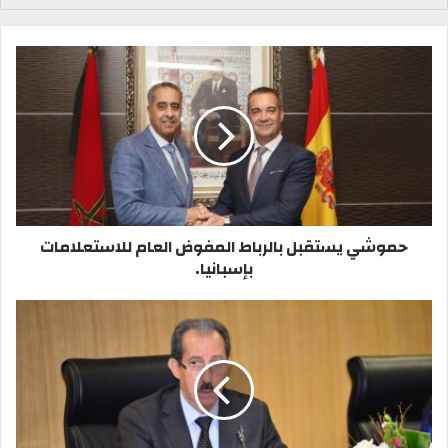
ي
م
س
و
ب
ق
و
ع
ك
ا
ل
و
ي
ب
حموشي يستقبل بالرباط المفوض العام للاستعلامات
بإسبانيا.