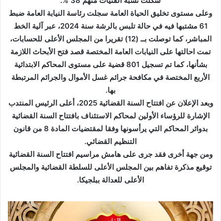
شكلت نسبة الفتيات منهم 38 %.
وعلى مستوى تخليق الحياة العامة سجلت رئاسة النيابة العامة ضبط
61 مشتبها فيه في حالة تلبس بالرشة سنة 2024، عبر آلية الخط
المباشر، كما توصلت بــ (12) تقريرا من المجلس الأعلى للحسابات،
تمت احالتها على النيابات العامة المختصة قصد فتح الأبحاث اللازمة
بشأنها، كما تم تسجيل 801 قضية على مستوى المحاكم الابتدائية
الأربع المختصة في مكافحة جرائم غسل الأموال والجرائم المرتبطة
بها.
وبعد الإعلان عن افتتاح السنة القضائية 2025، أعلى الرئيس المنتدب
الإشارة للرؤساء الأولين لمحاكم الاستئناف بافتتاح السنة القضائية
بدوائر المحاكم التي يرأسونها وفقا لمقتضيات المادة 8 من قانون
التنظيم القضائي.
ومن جهة أخرى فقد جرى على هامش مراسيم افتتاح السنة القضائية
توقيع مذكرة تفاهم بين المجلس الأعلى للسلطة القضائية والمجلس
الأعلى للعدالة ببلجيكا.