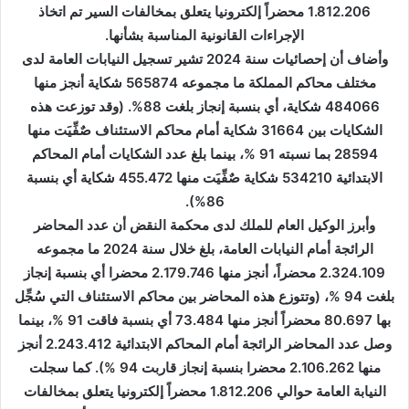
1.812.206 محضراً إلكترونيا يتعلق بمخالفات السير تم اتخاذ
الإجراءات القانونية المناسبة بشأنها.
وأضاف أن إحصائيات سنة 2024 تشير تسجيل النيابات العامة لدى
مختلف محاكم المملكة ما مجموعه 565874 شكاية أنجز منها
484066 شكاية، أي بنسبة إنجاز بلغت 88%. (وقد توزعت هذه
الشكايات بين 31664 شكاية أمام محاكم الاستئناف صٌفِّيَت منها
28594 بما نسبته 91 %، بينما بلغ عدد الشكايات أمام المحاكم
الابتدائية 534210 شكاية صٌفِّيَت منها 455.472 شكاية أي بنسبة
86%).
وأبرز الوكيل العام للملك لدى محكمة النقض أن عدد المحاضر
الرائجة أمام النيابات العامة، بلغ خلال سنة 2024 ما مجموعه
2.324.109 محضراً، أنجز منها 2.179.746 محضرا أي بنسبة إنجاز
بلغت 94 %، (وتتوزع هذه المحاضر بين محاكم الاستئناف التي سُجِّل
بها 80.697 محضراً أنجز منها 73.484 أي بنسبة فاقت 91 %، بينما
وصل عدد المحاضر الرائجة أمام المحاكم الابتدائية 2.243.412 أنجز
منها 2.106.262 محضرا بنسبة إنجاز قاربت 94 %). كما سجلت
النيابة العامة حوالي 1.812.206 محضراً إلكترونيا يتعلق بمخالفات