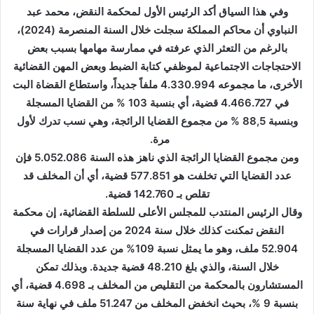
ك
وفي هذا السياق أكد الرئيس الأول لمحكمة النقض، محمد عبد
ت
النباوي أن محاكم المملكة سجلت خلال السنة المنصرمة (2024)،
ر
بالرغم من التعثر الذي عرفته في ممارسة مهامها بسبب بعض
و
الاحتجاجات الاجتماعية لموظفي كتابة الضبط وبعض المهن القضائية
ن
الأخرى، ما مجموعه 4.330.994 ملفاً جديداً، واستطاع القضاة البت
ي
في 4.466.727 قضية، أي بنسبة 103 % من القضايا المسجلة
ا
وبنسبة 88,5 % من مجموع القضايا الرائجة، وهي نسب تدرك لأول
مرة.
ومن مجموع القضايا الرائجة الذي ناهز هذه السنة 5.052.086 فإن
عدد القضايا التي تخلفت هو 577.851 قضية، أي أن المخلف قد
تقلص بـ 142.760 قضية.
وقال الرئيس المنتدب للمجلس الأعلى للسلطة القضائية، إن محكمة
النقض تمكنت كذلك خلال سنة 2024 من إصدار قرارات في
52.904 ملف، وهو ما يمثل نسبة 109% من عدد القضايا المسجلة
خلال السنة، والذي بلغ 48.210 قضية جديدة. وبذلك تمكن
المستشارون بالمحكمة من التقليص من المخلف بـ 4.698 قضية، أي
بنسبة 9 %، بحيث انخفض المخلف من 51.247 ملف في نهاية سنة