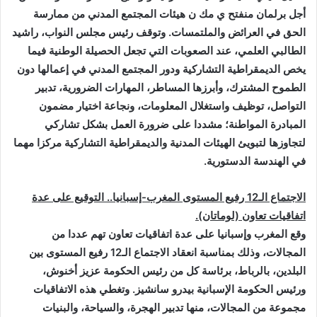
أجل برلمان منفتح ي مك ن هيئات المجتمع المدني من ممارسة
الحق في العرائض والملتمسات. وتوقف رئيس مجلس النواب، راشيد
الطالبي العلمي، عند الصعوبات التي تجعل الحصيلة الوطنية فيما
يخص الديمقراطية التشاركية ودور المجتمع المدني في إعمالها دون
الطموح المشترك، وأبرزها المساطر، المهارات الضرورية، تدبير
التواصل، توظيف واستغلال المعلومات، ونجاعة اختيار مضمون
المبادرة المواطنة؛ مشددا على ضرورة العمل بشكل تشاركي
لتجاوزها لتبويئ الهيئات المدنية والديمقراطية التشاركية مركزا مهما
في الهندسة الدستورية
.
الاجتماع الـ12 رفيع المستوى المغرب-إسبانيا.. التوقيع على عدة
اتفاقيات تعاون (لوماتان).
وقع المغرب وإسبانيا على عدة اتفاقيات تعاون تهم عددا من
المجالات، وذلك بمناسبة انعقاد الاجتماع الـ12 رفيع المستوى بين
البلدين، بالرباط، برئاسة كل من رئيس الحكومة عزيز أخنوش،
ورئيس الحكومة الإسبانية بيدرو سانشيز. وتغطي هذه الاتفاقيات
مجموعة من المجالات، منها تدبير الهجرة، والسياحة، والبنيات