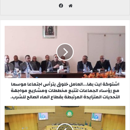
ف
ي
م
س
و
ب
ق
و
ع
ك
ا
ل
و
ي
ب
اشتوكة ايت بها...العامل خلوق يترأس اجتماعا موسعا
مع رؤساء الجماعات لتتبع مخططات ومشاريع مواجهة
التحديات المتزايدة المرتبطة بقطاع الماء الصالح للشرب.