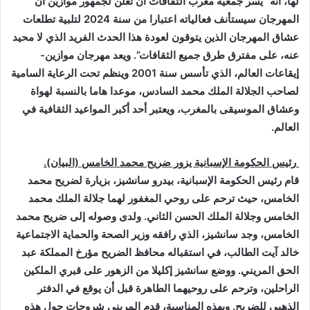
لها، أنه “يسر جمعية مغرب الثقافات أن تعلن لجمهور موازين أن
المهرجان سيستأنف فعالياته اعتبارا من سنة 2024 لتلبية تطلعات
عشاق المهرجان الذين يتوقون لعودة هذا الحدث الفريد الذي لا محيد
عنه، على مفترق طرق جميع الثقافات”. ويعد مهرجان موازين-
إيقاعات العالم، الذي تأسس سنة 2001 وينظم تحت الرعاية السامية
لصاحب الجلالة الملك محمد السادس، موعدا هاما بالنسبة لهواة
وعشاق الموسيقى بالمغرب، ويعتبر أحد أكبر المواعيد الثقافية في
العالم
.
رئيس الحكومة الإسبانية يزور ضريح محمد الخامس (البيان).
قام رئيس الحكومة الإسبانية، بيدرو سانشيز، بزيارة لضريح محمد
الخامس، حيث ترحم على روحي المغفور لهما جلالة الملك محمد
الخامس وجلالة الملك الحسن الثاني. ولدى وصوله إلى ضريح محمد
الخامس، وجد سانشيز، الذي رافقه وزير الصحة والحماية الاجتماعية
خالد آيت الطالب، في استقباله محافظ الضريح مؤرخ المملكة عبد
الحق المريني. ووضع سانشيز إكليلا من الزهور على قبري الملكين
الراحلين، وترحم على روحيهما الطاهرة قبل أن يوقع في الدفتر
الذهبي للضريح. وبهذه المناسبة، قدم المريني شروحات حول هذه