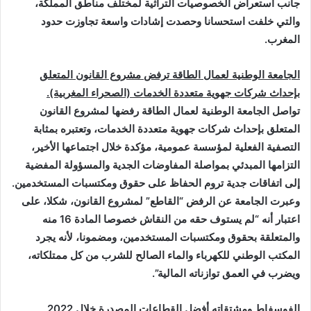
جانب استعراض الخصوصيات التراثية لمختلف مناطق المملكة،
والتي خلفت استحسانا وحصدت إشادات واسعة تجاوزت حدود
المغرب
.
الجامعة الوطنية لعمال الطاقة ترفض مشروع القانون المتعلق
بإحداث شركات جهوية متعددة الخدمات (الصحراء المغربية).
تواصل الجامعة الوطنية لعمال الطاقة رفضها لمشروع القانون
المتعلق بإحداث شركات جهوية متعددة الخدمات، وتعتبره بمثابة
التصفية الفعلية لمؤسسة عمومية، مؤكدة خلال اجتماعها الأخير،
التزامها المبدئي بمواصلة المفاوضات الجدية والمسؤولة المفضية
إلى اتفاقات جدية تروم الحفاظ على حقوق ومكتسبات المستخدمين.
وعبرت الجامعة عن الرفض “القاطع” لمشروع القانون، شكلا، على
اعتبار أنه “لم يستوف حقه من النقاش خصوصا المادة 16 منه
والمتعلقة بحقوق ومكتسبات المستخدمين، ومضمونا، لأنه يجرد
المكتب الوطني للكهرباء والماء الصالح للشرب من كل ممتلكاته،
ويضرب في العمق توازناته المالية
”.
الفوسفاط ومشتقاته أفضل القطاعات المصدرة خلال 2022