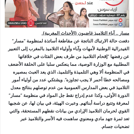
مسار .. آباء التلاميذ غاضبون (الأحداث المغربية).
دفعت حالة الارتباك الناتجة عن مقاطعة أساتذة لمنظومة “مسار”
الفیدرالية الوطنية لأمهات وآباء وأولياء التلاميذ بالمغرب إلى التعبير
عن رفضها “إقحام التلاميذ من طرف بعض الفئات في خلافاتها
المطلبية مع الوزارة الوصية، مما ينعكس سلبا على الحلقة الأضعف
في المنظومة ألا وهي التلميذة والتلميذ، الذي يعد العبث بمصيره
ومصالحه خطا أحمر لا يجب تجاوزه”. ويشتكي عدد من أولياء أمور
التلاميذ في بعض المدارس العمومية من عدم توصلهم بنتائج معدل
الدورة الأولى، وكذا عدم إدراج نقط جل المواد في منظومة “مسار”
لمعرفة وتتبع دراسة أبنائهم. وعبرت الهيئة، في بيان لها، عن شجبها
القوي لحرمان التلاميذ الإرادي من بيانات نقطهم المستحقة، والتي
تعد ثمرة جهد مادي ومعنوي ساهمت فيه الأسر والتلاميذ عبر
تضحيات جسام
.