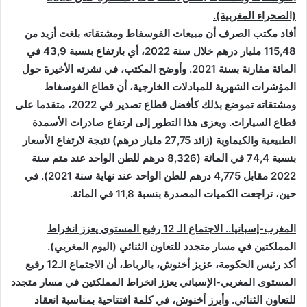
(الصحراء المغربية).
أفاد مكتب الصرف أن مبيعات الفوسفاط ومشتقاته بلغت أزيد من
115,48 مليار درهم خلال سنة 2022، أي بارتفاع بنسبة 43,9 في
المائة مقارنة بسنة 2021. وأوضح المكتب، في نشرته الأخيرة حول
المؤشرات الشهرية للمبادلات الخارجية، أن قطاع الفوسفاط
ومشتقاته تموضع بذلك كأفضل قطاع تصدير في 2022، متقدما على
قطاع السيارات. ويعزى هذا التطور إلى ارتفاع صادرات الأسمدة
الطبيعية والكيماوية (زائد 27,75 مليار درهم) نتيجة لارتفاع الأسعار
بنسبة 74,4 في المائة (8,326 درهم للطن الواحد عند متم سنة
2022 مقابل 4,775 درهم للطن الواحد عند نهاية سنة 2021). في
حين، تراجعت الكميات المصدرة بنسبة 11,8 في المائة
.
المغرب-إسبانيا.. الاجتماع الـ 12 رفيع المستوى يعزز انخراط
المملكتين في مسار متجدد للتعاون الثنائي (اليوم المغربي).
أكد رئيس الحكومة، عزيز أخنوش، بالرباط، أن الاجتماع الـ12 رفيع
المستوى المغربي-الإسباني يعزز انخراط المملكتين في مسار متجدد
للتعاون الثنائي. وأبرز أخنوش، في كلمة افتتاحية بمناسبة انعقاد