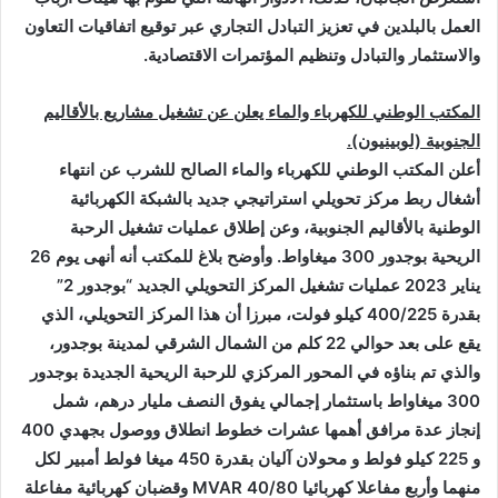
العمل بالبلدين في تعزيز التبادل التجاري عبر توقيع اتفاقيات التعاون
والاستثمار والتبادل وتنظيم المؤتمرات الاقتصادية
.
المكتب الوطني للكهرباء والماء يعلن عن تشغيل مشاريع بالأقاليم
الجنوبية (لوبينيون).
أعلن المكتب الوطني للكهرباء والماء الصالح للشرب عن انتهاء
أشغال ربط مركز تحويلي استراتيجي جديد بالشبكة الكهربائية
الوطنية بالأقاليم الجنوبية، وعن إطلاق عمليات تشغيل الرحبة
الريحية بوجدور 300 ميغاواط. وأوضح بلاغ للمكتب أنه أنهى يوم 26
يناير 2023 عمليات تشغيل المركز التحويلي الجديد “بوجدور 2”
بقدرة 400/225 كيلو فولت، مبرزا أن هذا المركز التحويلي، الذي
يقع على بعد حوالي 22 كلم من الشمال الشرقي لمدينة بوجدور،
والذي تم بناؤه في المحور المركزي للرحبة الريحية الجديدة بوجدور
300 ميغاواط باستثمار إجمالي يفوق النصف مليار درهم، شمل
إنجاز عدة مرافق أهمها عشرات خطوط انطلاق ووصول بجهدي 400
و 225 كيلو فولط و محولان آليان بقدرة 450 ميغا فولط أمبير لكل
منهما وأربع مفاعلا كهربائيا
MVAR 40/80
وقضبان كهربائية مفاعلة