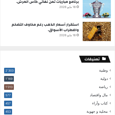
برنامج مباريات ثمن نهائي كأس العرش.
18 مايو 2026
استقرار أسعار الذهب رغم مخاوف التضخم
واضطراب الأسواق.
18 مايو 2026
تصنيفات
وطنية
2٬303
دولية
1٬169
رياضة
1٬013
مال واقتصاد
577
كتاب وآراء
457
محلية و جهوية
453