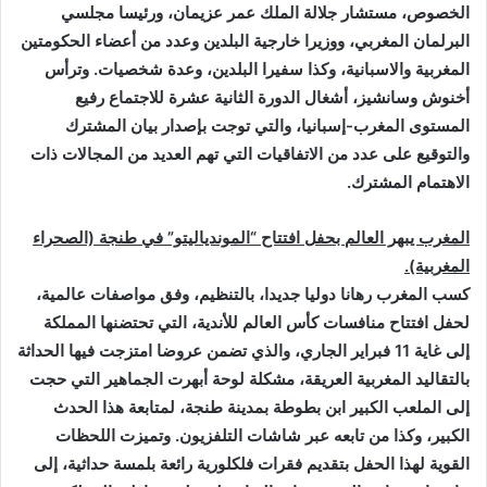
الخصوص، مستشار جلالة الملك عمر عزيمان، ورئيسا مجلسي
البرلمان المغربي، ووزيرا خارجية البلدين وعدد من أعضاء الحكومتين
المغربية والاسبانية، وكذا سفيرا البلدين، وعدة شخصيات. وترأس
أخنوش وسانشيز، أشغال الدورة الثانية عشرة للاجتماع رفيع
المستوى المغرب-إسبانيا، والتي توجت بإصدار بيان المشترك
والتوقيع على عدد من الاتفاقيات التي تهم العديد من المجالات ذات
الاهتمام المشترك
.
المغرب يبهر العالم بحفل افتتاح “الموندياليتو” في طنجة (الصحراء
المغربية).
كسب المغرب رهانا دوليا جديدا، بالتنظيم، وفق مواصفات عالمية،
لحفل افتتاح منافسات كأس العالم للأندية، التي تحتضنها المملكة
إلى غاية 11 فبراير الجاري، والذي تضمن عروضا امتزجت فيها الحداثة
بالتقاليد المغربية العريقة، مشكلة لوحة أبهرت الجماهير التي حجت
إلى الملعب الكبير ابن بطوطة بمدينة طنجة، لمتابعة هذا الحدث
الكبير، وكذا من تابعه عبر شاشات التلفزيون. وتميزت اللحظات
القوية لهذا الحفل بتقديم فقرات فلكلورية رائعة بلمسة حداثية، إلى