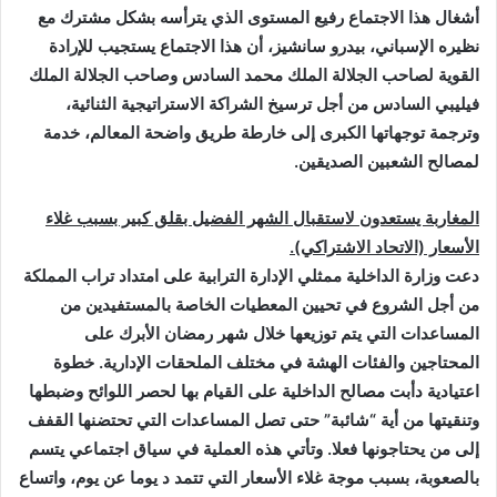
أشغال هذا الاجتماع رفيع المستوى الذي يترأسه بشكل مشترك مع
نظيره الإسباني، بيدرو سانشيز، أن هذا الاجتماع يستجيب للإرادة
القوية لصاحب الجلالة الملك محمد السادس وصاحب الجلالة الملك
فيليبي السادس من أجل ترسيخ الشراكة الاستراتيجية الثنائية،
وترجمة توجهاتها الكبرى إلى خارطة طريق واضحة المعالم، خدمة
لمصالح الشعبين الصديقين
.
المغاربة يستعدون لاستقبال الشهر الفضيل بقلق كبير بسبب غلاء
الأسعار (الاتحاد الاشتراكي).
دعت وزارة الداخلية ممثلي الإدارة الترابية على امتداد تراب المملكة
من أجل الشروع في تحيين المعطيات الخاصة بالمستفيدين من
المساعدات التي يتم توزيعها خلال شهر رمضان الأبرك على
المحتاجين والفئات الهشة في مختلف الملحقات الإدارية. خطوة
اعتيادية دأبت مصالح الداخلية على القيام بها لحصر اللوائح وضبطها
وتنقيتها من أية “شائبة” حتى تصل المساعدات التي تحتضنها القفف
إلى من يحتاجونها فعلا. وتأتي هذه العملية في سياق اجتماعي يتسم
بالصعوبة، بسبب موجة غلاء الأسعار التي تتمد د يوما عن يوم، واتساع