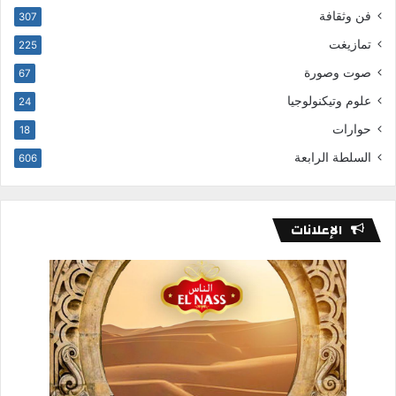
فن وثقافة
307
تمازيغت
225
صوت وصورة
67
علوم وتيكنولوجيا
24
حوارات
18
السلطة الرابعة
606
الإعلانات