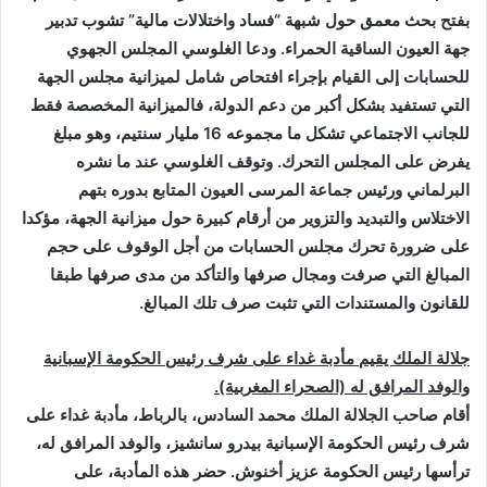
بفتح بحث معمق حول شبھة “فساد واختلالات مالیة” تشوب تدبیر
جھة العیون الساقیة الحمراء. ودعا الغلوسي المجلس الجھوي
للحسابات إلى القیام بإجراء افتحاص شامل لمیزانیة مجلس الجھة
التي تستفید بشكل أكبر من دعم الدولة، فالمیزانیة المخصصة فقط
للجانب الاجتماعي تشكل ما مجموعه 16 ملیار سنتیم، وھو مبلغ
یفرض على المجلس التحرك. وتوقف الغلوسي عند ما نشره
البرلماني ورئیس جماعة المرسى العیون المتابع بدوره بتھم
الاختلاس والتبدید والتزویر من أرقام كبیرة حول میزانیة الجھة، مؤكدا
على ضرورة تحرك مجلس الحسابات من أجل الوقوف على حجم
المبالغ التي صرفت ومجال صرفھا والتأكد من مدى صرفھا طبقا
للقانون والمستندات التي تثبت صرف تلك المبالغ
.
جلالة الملك يقيم مأدبة غداء على شرف رئيس الحكومة الإسبانية
والوفد المرافق له (الصحراء المغربية).
أقام صاحب الجلالة الملك محمد السادس، بالرباط، مأدبة غداء على
شرف رئيس الحكومة الإسبانية بيدرو سانشيز، والوفد المرافق له،
ترأسها رئيس الحكومة عزيز أخنوش. حضر هذه المأدبة، على