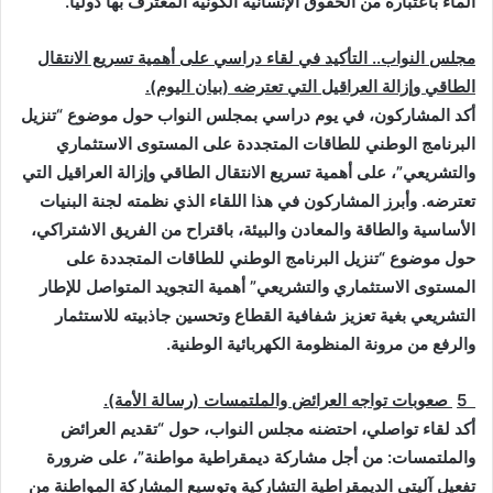
الماء باعتباره من الحقوق الإنسانية الكونية المعترف بها دوليا
.
مجلس النواب.. التأكيد في لقاء دراسي على أهمية تسريع الانتقال
الطاقي وإزالة العراقيل التي تعترضه (بيان اليوم).
أكد المشاركون، في يوم دراسي بمجلس النواب حول موضوع “تنزيل
البرنامج الوطني للطاقات المتجددة على المستوى الاستثماري
والتشريعي”، على أهمية تسريع الانتقال الطاقي وإزالة العراقيل التي
تعترضه. وأبرز المشاركون في هذا اللقاء الذي نظمته لجنة البنيات
الأساسية والطاقة والمعادن والبيئة، باقتراح من الفريق الاشتراكي،
حول موضوع “تنزيل البرنامج الوطني للطاقات المتجددة على
المستوى الاستثماري والتشريعي” أهمية التجويد المتواصل للإطار
التشريعي بغية تعزيز شفافية القطاع وتحسين جاذبيته للاستثمار
والرفع من مرونة المنظومة الكهربائية الوطنية
.
5
صعوبات تواجه العرائض والملتمسات (رسالة الأمة).
أكد لقاء تواصلي، احتضنه مجلس النواب، حول “تقديم العرائض
والملتمسات: من أجل مشاركة ديمقراطية مواطنة”، على ضرورة
تفعيل آليتي الديمقراطية التشاركية وتوسيع المشاركة المواطنة من