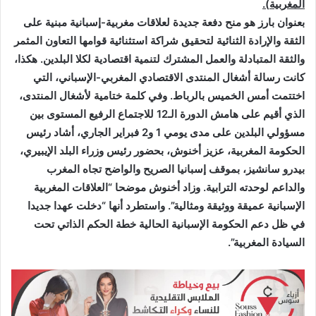
المغربية
).
ت
بعنوان بارز هو منح دفعة جديدة لعلاقات مغربية-إسبانية مبنية على
ر
الثقة والإرادة الثنائية لتحقيق شراكة استثنائية قوامها التعاون المثمر
و
والثقة المتبادلة والعمل المشترك لتنمية اقتصادية لكلا البلدين. هكذا،
ن
كانت رسالة أشغال المنتدى الاقتصادي المغربي-الإسباني، التي
ي
اختتمت أمس الخميس بالرباط. وفي كلمة ختامية لأشغال المنتدى،
ا
الذي أقيم على هامش الدورة الـ12 للاجتماع الرفيع المستوى بين
مسؤولي البلدين على مدى يومي 1 و2 فبراير الجاري، أشاد رئيس
الحكومة المغربية، عزيز أخنوش، بحضور رئيس وزراء البلد الإيبيري،
بيدرو سانشيز، بموقف إسبانيا الصريح والواضح تجاه المغرب
والداعم لوحدته الترابية. وزاد أخنوش موضحا “العلاقات المغربية
الإسبانية عميقة ووثيقة ومثالية”. واستطرد أنها “دخلت عهدا جديدا
في ظل دعم الحكومة الإسبانية الحالية خطة الحكم الذاتي تحت
السيادة المغربية
”.