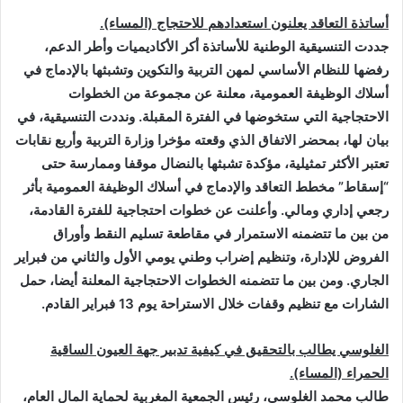
أساتذة التعاقد يعلنون استعدادهم للاحتجاج (المساء).
جددت التنسیقیة الوطنیة للأساتذة أكر الأكاديميات وأطر الدعم،
رفضھا للنظام الأساسي لمھن التربیة والتكوین وتشبثھا بالإدماج في
أسلاك الوظیفة العمومیة، معلنة عن مجموعة من الخطوات
الاحتجاجیة التي ستخوضھا في الفترة المقبلة. ونددت التنسیقیة، في
بیان لها، بمحضر الاتفاق الذي وقعته مؤخرا وزارة التربیة وأربع نقابات
تعتبر الأكثر تمثیلیة، مؤكدة تشبثھا بالنضال موقفا وممارسة حتى
“إسقاط” مخطط التعاقد والإدماج في أسلاك الوظیفة العمومیة بأثر
رجعي إداري ومالي. وأعلنت عن خطوات احتجاجیة للفترة القادمة،
من بین ما تتضمنه الاستمرار في مقاطعة تسلیم النقط وأوراق
الفروض للإدارة، وتنظیم إضراب وطني یومي الأول والثاني من فبرایر
الجاري. ومن بین ما تتضمنه الخطوات الاحتجاجیة المعلنة أیضا، حمل
الشارات مع تنظیم وقفات خلال الاستراحة یوم 13 فبرایر القادم
.
الغلوسي يطالب بالتحقيق في كيفية تدبير جهة العيون الساقية
الحمراء (المساء).
طالب محمد الغلوسي، رئیس الجمعیة المغربیة لحمایة المال العام،