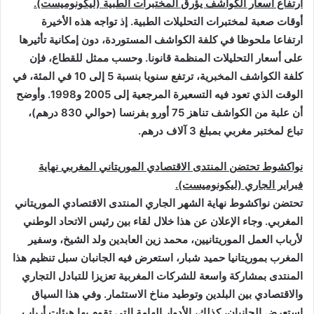
ارتفاع أسعار الكواشف يؤرق المختبرات الطبية (ليكونوميست).
أوقات صعبة لمختبرات التحليلات الطبية. إذ تواجه هذه الأخيرة
ارتفاعا ملحوظا في كلفة الكواشف المستوردة، دون إمكانية تأثيرها
على أسعار التحليلات المنظمة قانونا. وحسب ممثل للقطاع، فإن
كلفة الكواشف المخبرية، ترتفع سنويا بنسبة 5 إلى 10 في المئة، في
الوقت الذي تعود فيه التسعيرة المرجعية إلى 2005 و1998. وأوضح
أن علبة من الكواشف تناهز 75 أورو بفرنسا (حوالي 830 درهم)،
تباع لمختبر مغربي بمبلغ 3 آلاف درهم
.
نواكشوط تحتضن المنتدى الاقتصادي الموريتاني المغربي نهاية
فبراير الجاري (ليكونوميست).
تحتضن نواكشوط نهاية الشهر الجاري المنتدى الاقتصادي الموريتاني
المغربي. وجاء الإعلان عن هذا خلال لقاء بين رئيس الاتحاد الوطني
لأرباب العمل الموريتانيين، محمد زين العابدين ولد الشيخ، وسفير
المغرب بموريتانيا حميد شبار، استعرض فيه الجانبان سبل تنظيم هذا
المنتدى بمشاركة واسعة للشركات المغربية تعزيزا للتبادل التجاري
والاقتصادي بين البلدين وتوطيد مناخ الاستثمار. وفي هذا السياق
استعرض الجانبان، كذلك، الأدوار الهامة التي تقوم بها هيئات أرباب