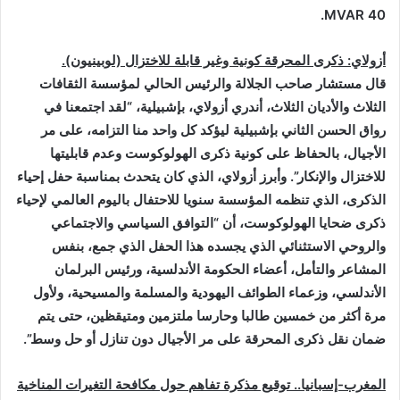
MVAR 40.
أزولاي: ذكرى المحرقة كونية وغير قابلة للاختزال (لوبينيون).
قال مستشار صاحب الجلالة والرئيس الحالي لمؤسسة الثقافات
الثلاث والأديان الثلاث، أندري أزولاي، بإشبيلية، “لقد اجتمعنا في
رواق الحسن الثاني بإشبيلية ليؤكد كل واحد منا التزامه، على مر
الأجيال، بالحفاظ على كونية ذكرى الهولوكوست وعدم قابليتها
للاختزال والإنكار”. وأبرز أزولاي، الذي كان يتحدث بمناسبة حفل إحياء
الذكرى، الذي تنظمه المؤسسة سنويا للاحتفال باليوم العالمي لإحياء
ذكرى ضحايا الهولوكوست، أن “التوافق السياسي والاجتماعي
والروحي الاستثنائي الذي يجسده هذا الحفل الذي جمع، بنفس
المشاعر والتأمل، أعضاء الحكومة الأندلسية، ورئيس البرلمان
الأندلسي، وزعماء الطوائف اليهودية والمسلمة والمسيحية، ولأول
مرة أكثر من خمسين طالبا وحارسا ملتزمين ومتيقظين، حتى يتم
ضمان نقل ذكرى المحرقة على مر الأجيال دون تنازل أو حل وسط
”.
المغرب-إسبانيا.. توقيع مذكرة تفاهم حول مكافحة التغيرات المناخية