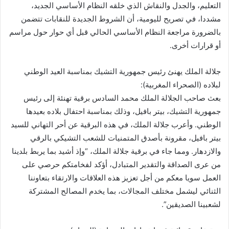
التعليم، والجدل والنقاش الذي خلقه النظام الأساسي الجديد،
مشددا، في تصريح لليومية، أن الشروط الجديدة للنقابات تتضمن
بالضرورة مراجعة النظام الأساسي الحالي قبل أي حوار حول مراسم
أو قرارات أخرى.
جلالة الملك يهنئ رئيس جمهورية التشيك بمناسبة العيد الوطني
لبلاده (الصحراء المغربية):
بعث صاحب الجلالة الملك محمد السادس برقية تهنئة إلى رئيس
جمهورية التشيك، بيتر بافيل، وذلك بمناسبة احتفال بلاده بعيدها
الوطني. وأعرب جلالة الملك، في هذه البرقية عن أحر التهاني للسيد
بيتر بافيل، مقرونة بأصدق المتمنيات للشعب التشيكي بالرقي
والازدهار. ومما جاء في برقية جلالة الملك، “وإذ أشيد بما يربط بلدينا
من عرى الصداقة والتقدير المتبادل، أؤكد لفخامتكم حرصي على
العمل سويا معكم من أجل تعزيز هذه العلاقات والارتقاء بتعاوننا
الثنائي ليشمل مختلف المجالات، بما يخدم المصالح المشتركة
لشعبينا الصديقين”.