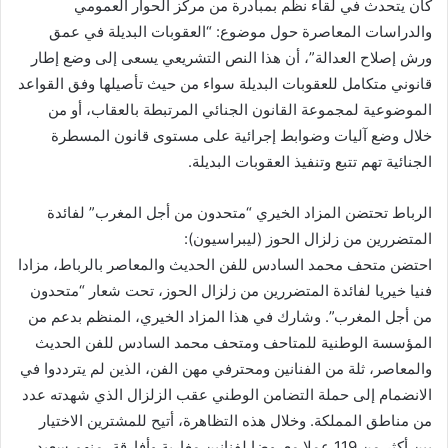
كان يتحدث في لقاء نظم بمبادرة من مركز الحوار العمومي
والدراسات المعاصرة حول موضوع: “العقوبات البديلة في عمق
ورش إصلاح العدالة”، أن هذا النص التشريعي يسعى إلى وضع إطار
قانوني متكامل للعقوبات البديلة سواء من حيث تأصيلها وفق القواعد
الموضوعية لمجموعة القانون الجنائي المرتبطة بالعقاب، أو من
خلال وضع آليات وضوابط إجرائية على مستوى قانون المسطرة
الجنائية تهم تتبع وتنفيذ العقوبات البديلة.
الرباط تحتضن المزاد الخيري “متحدون من أجل المغرب” لفائدة
المتضررين من زلزال الحوز (ليبراسيون):
احتضن متحف محمد السادس للفن الحديث والمعاصر بالرباط، مزادا
فنيا خيريا لفائدة المتضررين من زلزال الحوز، تحت شعار “متحدون
من أجل المغرب”. وشارك في هذا المزاد الخيري، المنظم بدعم من
المؤسسة الوطنية للمتاحف ومتحف محمد السادس للفن الحديث
والمعاصر، ثلة من الفنانين ومحترفي مهن الفن، الذين لم يترددوا في
الانضمام إلى حملة التضامن الوطني عقب الزلزال الذي شهدته عدد
من مناطق المملكة. وخلال هذه التظاهرة، أتيح للمشترين الاختيار
بين أكثر من 119 عملا معروضا لفنانين مغاربة وأفارقة، منهم سعيد