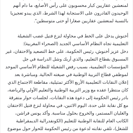
لمنعشين عقاريين کبار محسوبون على رأس الأصابع، ما دام أنهم
الوحيدون القادرون على الاستجابة لهذا الشرط، الذي يبدو تعجيزيا
بالنسبة لمنعشين عقاريين صغارا أو حتى متوسطين”.
أخنوش يدخل على الخط في محاولة لنزع فتيل غضب الشغيلة
التعليمية تجاه النظام الأساسي الجديد (الصحراء المغربية):
دخل عزيز أخنوش، رئيس الحكومة، على خط التصعيد والاحتقان، غیر
المسبوق بقطاع التعليم، والذي أربك وشل الدراسة في جل
المؤسسات التعليمية، بسبب رفض الشغيلة للنظام الأساسي الموحد
لموظفي قطاع التربية الوطنية في صيغته الحالية. ومباشرة بعد
إعلان النقابات التعليمية الأربع الأكثر تمثيلية، مقاطعة الاجتماع الذي
كان منتظرا عقده مع وزير التربية الوطنية والتعليم الأولي والرياضة،
بادر رئیس الحكومة إلى دعوة هذه النقابات، لجلسات حوار متفرقة
مع كل نقابة على حدة، اليوم الاثنين، في محاولة لنزع فتيل الاحتقان
والغليان المستمر، والخروج بحلول مناسبة. وأكد يونس فراشن،
الكاتب العام للنقابة الوطنية للتعليم (الكونفدرالية الديمقراطية
للشغل)، تلقي نقابته لدعوة من رئيس الحكومة للحوار حول موضوع