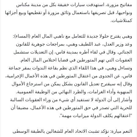
مفاتيح مزورة، استهدفت سيارات خفيفة بكل من مدينة مكناس
ونواحيها، قبل تصريفها باستعمال وثائق مزورة أو تقطيعها وبيع أجزائها
كمتلاشيات.
وهبي يقترح حلولا جديدة للتعامل مع ناهبي المال العام (المساء):
وعد وزير العدل، عبد اللطيف وهبي، بمراجعات جوهرية للقانون
الجنائي. وقال في لقاء أطره بمدينة فاس، إن التعديلات ستشمل
العقوبات التي تهم المتورطين في قضايا اختلاس المال العام.
وتساءل وهبي، في هذا اللقاء الذي نظم بقاعة الندوات بمقر جماعة
فاس، عن الجدوى من اعتقال المتورطين في هذه الأعمال الإجرامية،
وقال إنه سيقترح تعديل القانون بشكل يمكن من استرجاع الأموال
المنهوبة وأداء الغرامات، والطرد النهائي من الوظيفة العمومية.
وأشار إلى أن الدولة لا تستفيد أي شيء من وراء العقوبات السالبة
للحرية التي تصدر في حق المتورطين في هذه الأعمال، مضيفا أن
“اعتقالهم يكلف الدولة ميزانيات مهمة”.
النعم ميارة: نؤكد تشبث الاتحاد العام للشغالين بالطبقة الوسطى