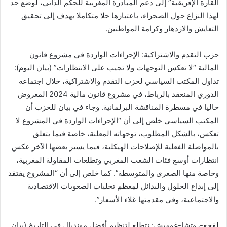
القارة الإفريقية” إلى دعم المبادرة المغربية للحكم الذاتي، لوضع حد
لهذا النزاع حول الصحراء، باعتبارها حلا متكاملا يهدف إلى تحقيق
التعايش والازدهار وكرامة المواطنين.
حزب التقدم والاشتراكية: الإجراءات الواردة في مشروع قانون
المالية “لا تعكس التوجهات ولا تجيب على الانتظارات” (بيان اليوم):
تداول المكتب السياسي لحزب التقدم والاشتراكية، خلال اجتماعه
الدوري المنعقد بالرباط، في مشروع قانون مالية 2024 المعروض
حاليا في مسطرة المناقشة البرلمانية. وجاء في بيان للحزب أن
المكتب السياسي خلص إلى أن “الإجراءات الواردة في المشروع لا
تعكس، بالشكل المطلوب، توجهاته المعلنة، خاصة فيما يتعلق
بالمواصلة الفعلية للإصلاحات الهيكلية، فيما يسير بعضها الآخر عكس
انتظارات أوسع فئات الشعب المغربي وتطلعات المقاولة المغربية،
وخاصة منها الصغرى والمتوسطة”. كما خلص إلى أن “المشروع يفتقد
إلى إبداع الحلول والبدائل لمعظم تجليات الصعوبات الاقتصادية
والاجتماعية، وفي مقدمتها غلاء الأسعار”.
لقجع-روتشا-غوميش: نتطلع لتنظيم أفضل مونديال في التاريخ (بيان