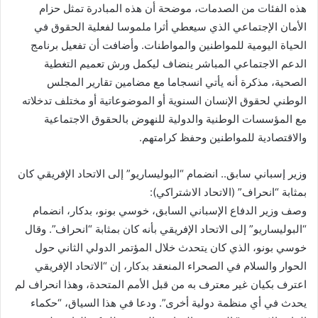
هذه الفئات من الصدمات، موضحة أن هذه المبادرة تمثل حزام
الأمان الإجتماعي الذي سيعطي أثرا ملموسا لفعلية الحقوق في
الحياة اليومية للمواطنين والمواطنات. وأضافت أن تفعيل برنامج
الدعم الاجتماعي المباشر ينضاف ليكمل ورش تعميم التغطية
الصحية، مذكرة أنه يأتي انسجاما مع مضامين تقارير المجلس
الوطني لحقوق الإنسان السنوية أو الموضوعاتية أو مختلف تدخلاته
مع المؤسسات الوطنية والدولية للنهوض بالحقوق الاجتماعية
والاقتصادية للمواطنين وحفظ كرامتهم.
وزير إسباني سابق.. انضمام “البوليساريو” إلى الاتحاد الإفريقي كان
بمثابة “انحراف” (الاتحاد الاشتراكي):
وصف وزير الدفاع الإسباني السابق، خوسي بونو، بدكار، انضمام
“البوليساريو” إلى الاتحاد الإفريقي بأنه كان بمثابة “انحراف”. وقال
خوسي بونو، الذي كان يتحدث خلال المؤتمر الدولي الثاني حول
الحوار والسلام في الصحراء المنعقد بدكار، إن “الاتحاد الإفريقي
اعترف بكيان غير معترف به من قبل الأمم المتحدة، وهذا انحراف لم
يحدث في أي منظمة دولية أخرى”. ودعا في هذا السياق، “حكماء