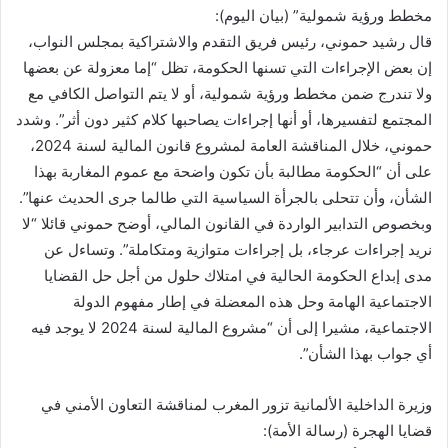
مخطط ورؤية شمولية” (بيان اليوم):
قال رشيد حموني، رئيس فريق التقدم والاشتراكية بمجلس النواب،
إن بعض الإجراءات التي تسنها الحكومة، تظل “إما معزولة عن بعضها
ولا تندرج ضمن مخطط ورؤية شمولية، أو لا يتم التواصل الكافي مع
المجتمع لتفسيرها، أو أنها إجراءات يصاحبها كلام كثير دون أثر”. وشدد
حموني، خلال المناقشة العامة لمشروع قانون المالية لسنة 2024،
على أن “الحكومة مطالبة بأن تكون واضحة مع عموم المغاربة بهذا
الشأن، وأن تتحلى بالجرأة السياسية التي طالما جرى الحديث عنها”.
وبخصوص التدابير الواردة في القانون المالي، أوضح حموني قائلا “لا
نريد إجراءات عرجاء، بل إجراءات متوازية ومتكاملة”. وتساءل عن
مدى إبداع الحكومة الحالية في امتلاك حلول من أجل حل القضايا
الاجتماعية الهامة وحل هذه المعضلة في إطار مفهوم الدولة
الاجتماعية، مشيرا إلى أن “مشروع المالية لسنة 2024 لا يوجد فيه
أي جواب بهذا الشأن”.
وزيرة الداخلية الألمانية تزور المغرب لمناقشة التعاون الأمني في
قضايا الهجرة (رسالة الأمة):