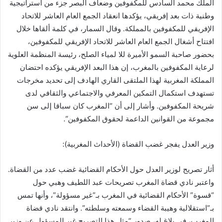
الملك محمد السادس للمكفوفين وضعاف البصر جزء من استراتيجية
وطنية ذات بعد إفريقي، يؤكدها انعقاد الجمع العام العاشر للاتحاد
الإفريقي للمكفوفين بالمملكة. وقال السمار، في كلمة ألقاها خلال
افتتاح أشغال الجمع العام العاشر للاتحاد الإفريقي للمكفوفين،
بحضور صاحبة السمو الأميرة للا لمياء الصلح، رئيسة المنظمة العلوية
لرعاية المكفوفين بالمغرب، إن هذا البعد الإفريقي يؤكده احتضان
المملكة المغربية لهذا الملتقى القاري الهادف إلى تحديد مخرجات
تستهدف استكمال التمكين المعرفي والاجتماعي والثقافي لدى
شريحة المكفوفين. وأشار إلى أن “المغرب كان سباقا إلى سن
مجموعة من القوانين الداعمة لحقوق المكفوفين”.
وزير العدل يفجر غضب القضاة (الأحداث المغربية):
أثار تصريح لوزير العدل حول الأحكام القضائية غضب عدد من القضاة.
واعتبر نادي قضاة المغرب تصريحات عبد اللطيف وهبي حول
“قسوة” الأحكام القضائية في المغرب بـ”غير مسؤولة”، وأنها تمس
بـ”استقلالية وهيبة القضاء وسمعته وسلطته”. وانتقد نادي قضاة
المغرب، في بلاغ له، صدور “مثل هذا التصريح غير المسؤول عن وزير