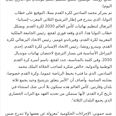
اليوم):
تم بمركز محمد السادس لكرة القدم بسلا، التوقيع على خطاب
النوايا، الذي يندرج في إطار الترشيح الثلاثي المغرب-إسبانيا-
البرتغال لتنظيم نهائيات كأس العالم 2030 لكرة القدم. ويشكل
خطاب النوايا هذا، الذي وقعه فوزي لقجع، رئيس الجامعة الملكية
المغربية لكرة القدم، وفيرناندو غوميز، رئيس الاتحاد البرتغالي لكرة
القدم، وبيدرو روتشا، رئيس الاتحاد الإسباني لكرة القدم، إحدى
المراحل الأساسية في مسار الترشح لاحتضان نهائيات مونديال
2030. وفي كلمة بالمناسبة، جدد لقجع، باسم أسرة كرة القدم
الوطنية والدولية، خالص شكره لصاحب الجلالة الملك محمد
السادس، الذي ما فتىء يحيط الرياضة عموما، وكرة القدم خصوصا،
بعنايته السامية. وأضاف أن “الأمر يتعلق بترشيح وحيد يجمع ثلاثة
بلدان وقارتين. كأس العالم هذه ستكون بلا أدنى شك استثناء في
تاريخ كرة القدم، لأنها ستمكن من تجديد العهد مع التراث الحضاري
الذي يجمع البلدان الثلاثة”.
شيد حموني: الإجراءات الحكومية “معزولة عن بعضها ولا تندرج ضمن