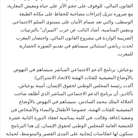
القانون المالي، للوقوف على حجم الأثر على حياة ومعيش المغاربة،
مع ضرورة تنزيل إجراءات مصاحبة للحفاظ على مكانة الطبقة
الوسطى، والتي تعد صمام الأمان على مستوى السلم الاجتماعي.
وبنفس المناسبة، أشاد النائب عن حزب “الميزان” بالترتيبات
الضريبية الواردة في مشروع القانون المالي، واحتضان المغرب
لحدث رياضي استثنائي سيساهم في تقديم الصورة الحضارية
للمغرب.
بوعياش: برنامج الدعم الاجتماعي المباشر سيساهم في النهوض
بالأوضاع المعيشية للفئات الهشة (الاتحاد الاشتراكي):
أكدت رئيسة المجلس الوطني لحقوق الإنسان، أمينة بوعياش،
بأكادير، أن برنامج الدعم الاجتماعي المباشر الذي أطلقه صاحب
الجلالة الملك محمد السادس، سيساهم في النهوض بالأوضاع
المعيشية للفئات الهشة، خصوصا الأطفال والنساء والأشخاص في
وضعية إعاقة. وقالت، في كلمة بمناسبة انعقاد الدورة الثانية عشرة
للجمعية العامة للمجلس الوطني لحقوق الإنسان، إن هذا البرنامج
ستكون لها انعكاسات إيجابية على المدى القصير والمتوسط، لحماية