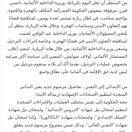
من المنتظر أن تحل اليوم بالرباط، وزيرة الداخلية الألمانية، نانسي
فيزر، مرفوقة بمفوض الحكومة الفيدرالية المكلف بالهجرة واللجوء،
يواخيم ستامب، في إطار زيارة تستمر لمدة يومين، لمناقشة قضايا
تهم التعاون الأمني وسياسات الهجرة. وخلال هاته الزيارة، ينتظر أن
يلتقي المسؤولان الألمانيان بوزير الداخلية عبد الوافي لفتيت،
لمناقشة التعاون الأمني في قضايا الهجرة، وخاصة إجراءات الترحيل.
وتسعى وزيرة الداخلية الألمانية، من خلال هاته الزيارة، لتنفيذ إعلان
المستشار الألماني، أولاف شولتس، المضي إلى سياسة أكثر صرامة
بخصوص عمليات الترحيل، بعدما أكد أن بلاده ستقوم بترحيل من
ليس لديه حق الإقامة في ألمانيا على نطاق واسع.
من الابتدائي إلى التقني.. تفاصيل مرسوم جديد يقنن التدابير
المتخذة لتنظيم الامتحانات الإشهادية (رسالة الأمة):
تتجه الحكومة إلى تقنين مختلف العمليات والإجراءات المتخذة
لتنظيم امتحان نيل شهادة “الدروس الابتدائية”، وامتحان نيل شهادة
“السلك الإعدادي”، وامتحانات شهادة “الباكالوريا”، وكذا امتحان نيل
شهادة “التقني العالي”، وذلك ضمن مشروع مرسوم جديد يتعلق