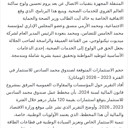
ك
المتنقلة المجهزة بتقنيات الاتصال عن بعد يروم تحسين ولوج ساكنة
ت
العالم القروي للخدمات الصحية. وينبع هذا البرنامج، الذي وقع
ر
الاتفاقية الخاصة به خالد آيت الطالب وزير الصحة والحماية
و
الاجتماعية، ومحمد الأزمي منسق وعضو المجلس الإداري لمؤسسة
ن
محمد الخامس للتضامن، ومحمد بنعودة الرئيس المدير العام لشركة
ي
ميديوت تيكنولوجي، من القناعة العميقة والراسخة لصاحب الجلالة
ا
بجعل الحق في الولوج إلى الخدمات الصحية، إحدى الدعامات
الأساسية لتوطيد المواطنة وتحقيق تنمية بشرية شاملة ومندمجة.
حجم الاستثمارات المتوقعة لصندوق محمد السادس للاستثمار في
الفترة 2023 – 2026 (لوماتان):
أفاد التقرير حول المؤسسات والمقاولات العمومية المرفق بمشروع
قانون المالية لسنة 2024، بأن مخطط عمل صندوق محمد السادس
للاستثمار يتوقع استثمارات بقيمة 120 مليار درهم خلال الفترة
2023 ـ 2026. وأوضح التقرير الذي نشر على موقع وزارة الاقتصاد
والمالية أن هذا المخطط، الذي يعتمد الأولويات الوطنية، خاصة،
تنمية الاستثمار الخاص وتعزيز السيادة الوطنية في قطاعات الطاقة