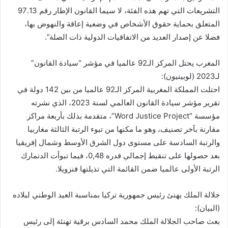
التشريعات التي تهم هذه الفئة، لا سيما القانون الإطار رقم 97.13
المتعلق بحماية حقوق الأشخاص في وضعية إعاقة والنهوض بها،
فضلا عن إصدار العديد من الاتفاقيات الدولية ذات الصلة”.
المغرب يحتل المركز الـ92 عالميا في مؤشر “سيادة القانون”
لـ2023 (لوبينيون):
احتلت المملكة المغربية المركز الـ92 عالميا من بين 142 دولة في
تقرير مؤشر سيادة القانون العالمي لسنة 2023، الذي نشرته
مؤسسة “Word Justice Project”، متقدمة بذلك بأربعة مراكز
مقارنة بآخر تصنيف، وهو ما مكنها من تبوء الرتبة الثالثة مغاربيا
والرتبة السادسة على مستوى دول الشرق الأوسط وشمال إفريقيا
بعد حصولها على تنقيط إجمالي قدره 0,48، فيما تبوأت الدنمارك
الرتبة الأولى عالميا ضمن القائمة التي تذيلتها فنزويلا.
جلالة الملك يهنئ رئيس جمهورية تركيا بمناسبة العيد الوطني لبلاده
(البيان):
بعث صاحب الجلالة الملك محمد السادس برقية تهنئة إلى رئيس