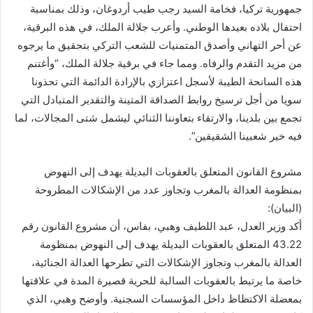
جمهورية تركيا، فخامة السيد رجب طيب أردوغان، وذلك بمناسبة
احتفال بلاده بعيدها الوطني. وأعرب جلالة الملك، في هذه البرقية،
عن أحر التهاني وأصدق المتمنيات للشعب التركي بتحقيق ما يرجوه
من مزيد التقدم والرفاه. ومما جاء في برقية جلالة الملك، “وأغتنم
هذه السانحة الطيبة لأسجل اعتزازي بالإرادة الدائمة التي تحذونا
سويا من أجل ترسيخ روابط الصداقة المتينة والتقدير المتبادل التي
تجمع بين بلدينا، والارتقاء بتعاوننا الثنائي ليشمل شتى المجالات، لما
فيه خير شعبينا الشقيقين”.
مشروع القانون المتعلق بالعقوبات البديلة يهدف إلى النهوض
بمنظومة العدالة بالمغرب وتجاوز عدد من الإشكالات المطروحة
(البيان):
أكد وزير العدل، عبد اللطيف وهبي، بفاس، أن مشروع القانون رقم
43.22 المتعلق بالعقوبات البديلة يهدف إلى النهوض بمنظومة
العدالة بالمغرب وتجاوز الإشكالات التي تطرحها العدالة الجنائية،
خاصة ما يرتبط بالعقوبات السالبة للحرية قصيرة المدة في علاقتها
بمعضلة الاكتظاظ داخل المؤسسات السجنية. وأوضح وهبي، الذي