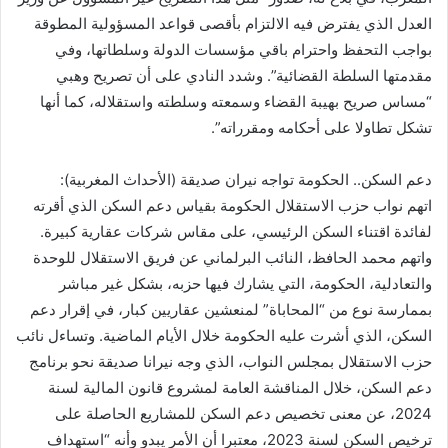
العدل الذي يفترض فيه الالتزام بأقصى قواعد المسؤولية المطوقة
بواجب التحفظ واحترام باقي مؤسسات الدولة وسلطاتها، وفي
مقدمتها السلطة القضائية”. وشدد النادي على أن تصريح وهبي
“مساس صريح بهيبة القضاء وسمعته وسلطته واستقلاله، كما أنها
تشكل تطاولا على أحكامه ومقرراته”.
دعم السكن.. الحكومة تواجه نيران صديقة (الأحداث المغربية):
اتهم نواب حزب الاستقلال الحكومة بقياس دعم السكن الذي أقرته
لفائدة اقتناء السكن الرئيسي، على مقاس شركات عقارية كبيرة.
واتهم محمد الحافظ، النائب البرلماني عن فريق الاستقلال للوحدة
والتعادلية، الحكومة، التي يشارك فيها حزبه، بشكل غير مباشر
بممارسة نوع من “المحاباة” لمنعشين عقاريين كبار، في إقرار دعم
السكن، الذي أشرت عليه الحكومة خلال الأيام الماضية. وتساءل نائب
حزب الاستقلال بمجلس النواب، الذي وجه نیرانا صديقة نحو برنامج
دعم السكن، خلال المناقشة العامة لمشروع قانون المالية لسنة
2024، عن معنى تخصيص دعم السكن للمشاريع الحاصلة على
ترخيص السكن لسنة 2023، معتبرا أن الأمر يبدو وأنه “استهداف