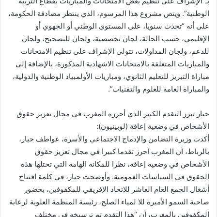
بـ”الإشراف على تنظيم بعض الامتحانات والمباريات بقطاع التربية
الوطنية”. وينص مشروع هذا المرسوم، الذي ينتظر مصادقة الحكومة،
على أنه “تحدث سنويا، على المستوى الوطني أو الجهوي أو
الإقليمي، حسب الحالة، لجان تخصصية، ولجان للتصحيح، ولجان
للدعم، ولجان المداولات، تتولى الإشراف على تنظيم الامتحانات
والمباريات المتعلقة بالامتحانات الاشهادية المذكورة، بالإضافة إلى
مباراة التبريز للتعليم الثانوي، ومباريات الأولمبياد الوطنية والدولية،
والمباراة العامة للعلوم والتقنيات”.
حيار تبرز التقدم الكبير الذي أحرزه المغرب في مجال تعزيز حقوق
الأشخاص في وضعية إعاقة (لوبينيون):
أكدت وزيرة التضامن والإدماج الاجتماعي والأسرة، عواطف حيار،
بالرباط، أن المغرب أحرز تقدما كبيرا في مجال تعزيز حقوق
الأشخاص في وضعية إعاقة، نظرا للمكانة الهامة التي تحتلها هذه
الحقوق في السياسات العمومية. وأوضحت حيار، في كلمة افتتاح
أشغال الجمع العام العاشر للاتحاد الإفريقي للمكفوفين، بحضور
صاحبة السمو الأميرة للا لمياء الصلح، رئيسة المنظمة العلوية لرعاية
المكفوفين بالمغرب، أن “هذا التقدم تم ترسيخه في مختلف