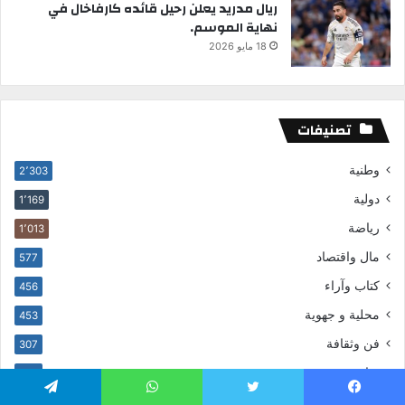
ريال مدريد يعلن رحيل قائده كارفاخال في
نهاية الموسم.
18 مايو 2026
تصنيفات
وطنية
2٬303
دولية
1٬169
رياضة
1٬013
مال واقتصاد
577
كتاب وآراء
456
محلية و جهوية
453
فن وثقافة
307
تمازيغت
225
صوت وصورة
67