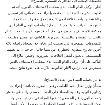
تحقيقات قضائية في انفجارات السمارة (الصباح):
أعلن الوكيل العام للملك لدى محكمة الاستئناف بالعيون، أنه تم
تكليف الشرطة القضائية المختصة بإجراء بحث قضائي، إثر تسجيل
وفاة شخص وإصابة ثلاثة آخرين نتيجة إطلاق مقذوفات متفجرة
استهدفت أحياء سكنية بمدينة السمارة. وأضاف الوكيل العام لدى
محكمة الاستئناف بالعيون، في بلاغ، أنه قد عهد لفريق البحث القيام
بالخبرات التقنية والباليستية الضرورية، للكشف عن مصدر وطبيعة
المقذوفات المتفجرة التي تسببت في وفاة أحد الضحايا وإصابة ثلاثة
آخرين بجروح متفاوتة الخطورة، من بينها حالتان حرجتان، تم نقلهما
للمستشفى بالعيون لتلقي العلاجات الضرورية. وخلص البلاغ إلى
التأكيد على أن الوكيل العام للملك لدى محكمة الاستئناف بالعيون
سيحرص على ترتيب الآثار القانونية اللازمة على ضوء نتائج البحث.
تدابير لحماية النساء من العنف (الصباح):
طمأن وزير العدل، عبد اللطيف وهبي، المغربيات باتخاذ إجراءات
وتدابير قانونية وعملية للقضاء على العنف الجسدي واللفظي ضدهن.
وتحدث الوزير، عن آلة صغيرة تضعها المرأة في حقيبتها أو جيبها،
يمكن الضغط عليها كلما داهمها الخطر، لتسريع تدخل الأمن أينما