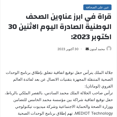
عين على الصحافة
قراة في ابرز عناوين الصحف
الوطنية الصادرة اليوم الاثنين 30
اكتوبر 2023:
محمد أمنون
أ
30 أكتوبر 2023
ر
س
ل
جلالة الملك يترأس حفل توقيع اتفاقية تتعلق بإطلاق برنامج الوحدات
ب
الصحية المتنقلة المجهزة بتقنيات الاتصال عن بعد لفائدة العالم
ر
القروي (لوماتان):
ي
ترأس صاحب الجلالة الملك محمد السادس، بالقصر الملكي بالرباط،
د
ا
حفل توقيع اتفاقية شراكة بين مؤسسة محمد الخامس للتضامن
إ
ووزارة الصحة والحماية الاجتماعية وشركة ميديوت تيكنولوجي
ل
MEDIOT Technology، تهم إطلاق برنامج الوحدات الصحية