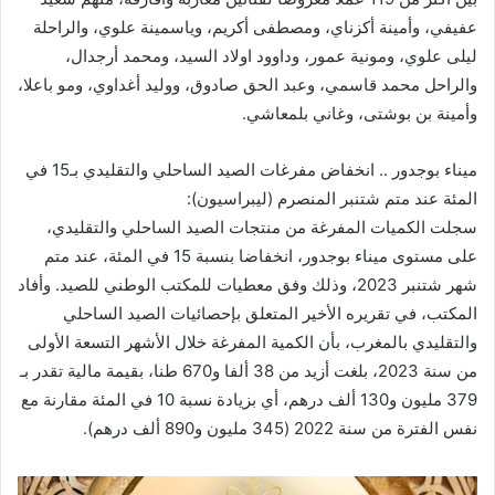
عفيفي، وأمينة أكزناي، ومصطفى أكريم، وياسمينة علوي، والراحلة
ليلى علوي، ومونية عمور، وداوود اولاد السيد، ومحمد أرجدال،
والراحل محمد قاسمي، وعبد الحق صادوق، ووليد أغداوي، ومو باعلا،
وأمينة بن بوشتى، وغاني بلمعاشي.
ميناء بوجدور .. انخفاض مفرغات الصيد الساحلي والتقليدي بـ15 في
المئة عند متم شتنبر المنصرم (ليبراسيون):
سجلت الكميات المفرغة من منتجات الصيد الساحلي والتقليدي،
على مستوى ميناء بوجدور، انخفاضا بنسبة 15 في المئة، عند متم
شهر شتنبر 2023، وذلك وفق معطيات للمكتب الوطني للصيد. وأفاد
المكتب، في تقريره الأخير المتعلق بإحصائيات الصيد الساحلي
والتقليدي بالمغرب، بأن الكمية المفرغة خلال الأشهر التسعة الأولى
من سنة 2023، بلغت أزيد من 38 ألفا و670 طنا، بقيمة مالية تقدر بـ
379 مليون و130 ألف درهم، أي بزيادة نسبة 10 في المئة مقارنة مع
نفس الفترة من سنة 2022 (345 مليون و890 ألف درهم).