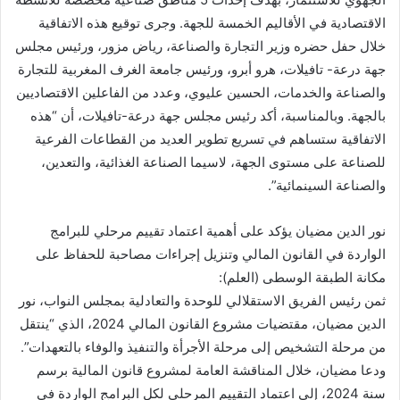
الاقتصادية في الأقاليم الخمسة للجهة. وجرى توقيع هذه الاتفاقية
خلال حفل حضره وزير التجارة والصناعة، رياض مزور، ورئيس مجلس
جهة درعة- تافيلات، هرو أبرو، ورئيس جامعة الغرف المغربية للتجارة
والصناعة والخدمات، الحسين عليوي، وعدد من الفاعلين الاقتصاديين
بالجهة. وبالمناسبة، أكد رئيس مجلس جهة درعة-تافيلات، أن “هذه
الاتفاقية ستساهم في تسريع تطوير العديد من القطاعات الفرعية
للصناعة على مستوى الجهة، لاسيما الصناعة الغذائية، والتعدين،
والصناعة السينمائية”.
نور الدين مضيان يؤكد على أهمية اعتماد تقييم مرحلي للبرامج
الواردة في القانون المالي وتنزيل إجراءات مصاحبة للحفاظ على
مكانة الطبقة الوسطى (العلم):
ثمن رئيس الفريق الاستقلالي للوحدة والتعادلية بمجلس النواب، نور
الدين مضيان، مقتضيات مشروع القانون المالي 2024، الذي “ينتقل
من مرحلة التشخيص إلى مرحلة الأجرأة والتنفيذ والوفاء بالتعهدات”.
ودعا مضيان، خلال المناقشة العامة لمشروع قانون المالية برسم
سنة 2024، إلى اعتماد التقييم المرحلي لكل البرامج الواردة في