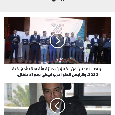
ي
م
س
و
ب
ق
و
ع
ك
ا
ل
و
ي
ب
الرباط...الاعلان عن الفائزين بجائزة الثقافة الأمازيغية
2022،والرايس الحاج اعرب اتيكي نجم الاحتفال.