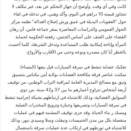
كانت وفي أي وقت. وأوضح أن جهاز التحكم عن بعد، غير مكلف لا
تتجاوز قيمته 10 دراهم في اليوم. وأكد وهبي، في تدخله في لقاء
حول “العقوبات البديلة في عمق ورش إصلاح العدالة” نظمه مركز
الحوار العمومي والدراسات المعاصرة بمقر جماعة فاس، أن رهان
القضاء على العنف على أساس الجنس، رفعته الحكومة لحماية
المرأة وإتاحة إمكانية طلب المساعدة وتدخل الشرطة، كلما أحست
بالخطر أيا كان مصدره ونوعه وحتى من الأقارب والأزواج.
تفكيك عصابة تنشط في سرقة السيارات قبل بيعها (المساء):
تمكنت عناصر فرقة مكافحة العصابات بولاية أمن مكناس بتنسيق
وثيق مع مصالح المديرية العامة لمراقبة التراب الوطني، من توقيف
أربعة أشخاص تتراوح أعمارهم ما بين 37 و42 سنة، من ذوي
السوابق القضائية، وذلك للاشتباه في ارتباطهم بشبكة إجرامية تنشط
في سرقة السيارات وتصريفها وحيازة وترويج المخدرات الصلبة
ومسك ر ماء الحياة. وقد جرى توقيف المشتبه فيهم في عمليات
منفصلة بكل من مدن الخميسات وتيفلت وسلا وسيدي بنور، وذلك
للاشتباه في تورطهم في ارتكاب عدة عمليات سرقة باستعمال