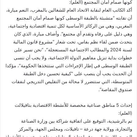
كونها صمام أمان المجتمع (العلم):
أكد الكاتب العام لنقابة الاتحاد العام للشغالين بالمغرب، النعم ميارة،
أن نقابته “متشبثة بالطبقة الوسطى كونها صمام أمان المجتمع
المغربي، وهي من الركائز الأساسية لكل تنمية اقتصادية واجتماعية،
وهي دليل على رفاه وتقدم أي مجتمع”. وأضاف ميارة، الذي كان
يتحدث ضمن لقاء نظم بفاس، تحت شعار “مشروع قانون المالية
لسنة 2024 والمطالب الاجتماعية المستعجلة”، “نحن نسير على
خطوات بداية تنزيل مفاهيم الدولة الاجتماعية، ولا يجب أن ننسى
الطبقة الوسطى في إطار الإجراءات التي ستتخذها الحكومة”، مؤكدا
أن الحديث يجب أن ينصب على “كيفية تحسين دخل الطبقة
المتوسطة، التي ستتضرر لا محالة من التقليص التدريجي لنفقات
صندوق المقاصة”.
إحداث 5 مناطق صناعية مخصصة للأنشطة الاقتصادية بتافيلالت
(العلم):
تم بالرشيدية، التوقيع على اتفاقية شراكة بين وزارة الصناعة
والتجارة، وولاية جهة درعة – تافيلات، ومجلس الجهة، والمركز
الجهوي للاستثمار، بهدف إحداث 5 مناطق صناعية مخصصة للأنشطة