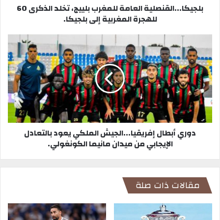
بلجيكا...القنصلية العامة للمغرب بلييج، تخلد الذكرى 60
للهجرة المغربية إلى بلجيكا.
دوري أبطال إفريقيا...الجيش الملكي يعود بالتعادل
الإيجابي من ميدان مانيما الكونغولي.
مقالات ذات صلة