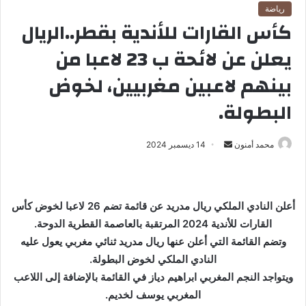
رياضة
كأس القارات للأندية بقطر..الريال
يعلن عن لائحة ب 23 لاعبا من
بينهم لاعبين مغربيين، لخوض
البطولة.
محمد أمنون
أ
14 ديسمبر 2024
ر
س
ل
أعلن النادي الملكي ريال مدريد عن قائمة تضم 26 لاعبا لخوض كأس
ب
القارات للأندية 2024 المرتقبة بالعاصمة القطرية الدوحة.
ر
وتضم القائمة التي أعلن عنها ريال مدريد ثنائي مغربي يعول عليه
ي
النادي الملكي لخوض البطولة.
د
ا
ويتواجد النجم المغربي ابراهيم دياز في القائمة بالإضافة إلى اللاعب
إ
المغربي يوسف لخديم.