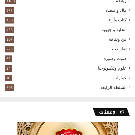
رياضة
1٬013
مال واقتصاد
577
كتاب وآراء
456
محلية و جهوية
453
فن وثقافة
307
تمازيغت
225
صوت وصورة
67
علوم وتيكنولوجيا
24
حوارات
18
السلطة الرابعة
606
الإعلانات