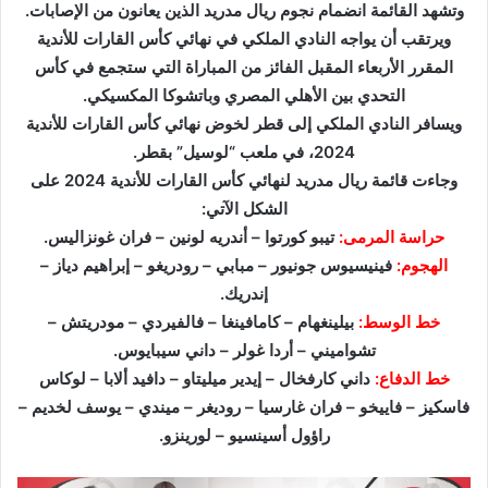
ل
وتشهد القائمة انضمام نجوم ريال مدريد الذين يعانون من الإصابات.
ك
ويرتقب أن يواجه النادي الملكي في نهائي كأس القارات للأندية
ت
المقرر الأربعاء المقبل الفائز من المباراة التي ستجمع في كأس
ر
التحدي بين الأهلي المصري وباتشوكا المكسيكي.
و
ويسافر النادي الملكي إلى قطر لخوض نهائي كأس القارات للأندية
ن
2024، في ملعب “لوسيل” بقطر.
ي
وجاءت قائمة ريال مدريد لنهائي كأس القارات للأندية 2024 على
ا
الشكل الآتي:
حراسة المرمى:
تيبو كورتوا – أندريه لونين – فران غونزاليس.
الهجوم:
فينيسيوس جونيور – مبابي – رودريغو – إبراهيم دياز –
إندريك.
خط الوسط:
بيلينغهام – كامافينغا – فالفيردي – مودريتش –
تشواميني – أردا غولر – داني سيبايوس.
خط الدفاع:
داني كارفخال – إيدير ميليتاو – دافيد ألابا – لوكاس
فاسكيز – فاييخو – فران غارسيا – روديغر – ميندي – يوسف لخديم –
راؤول أسينسيو – لورينزو.