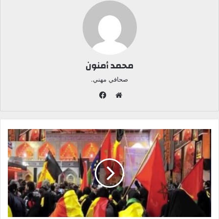
محمد أمنون
صحافي مهني.
ف
ي
م
س
و
ب
ق
و
ع
ك
ا
ل
و
ي
ب