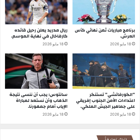
برنامج مباريات ثمن نهائي كأس
ريال مدريد يعلن رحيل قائده
العرش.
كارفاخال في نهاية الموسم.
18 مايو 2026
18 مايو 2026
“الكورفاتشي” تستنكر
سانتوس: يجب أن ننسى نتيجة
اعتداءات الأمن الجنوب إفريقي
الذهاب وأن نستعد لمباراة
على جماهير الجيش الملكي.
الإياب أمام جمهورنا.
18 مايو 2026
18 مايو 2026
اترك تعليقاً