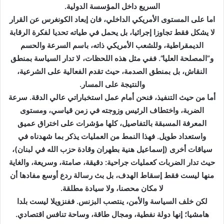
السريع داخل المؤسسة الدولية.
اما على المستوى الأمريكي الداخلي، فان إبعاد الكونغرس عن القرار
لا يشكل فقط تجاوزا إجرائيا، بل يحمل في طياته تحديا لفكرة الرقابة
الديمقراطية، وللشعب الأمريكي ذاته، باسم السرعة والحسم
و”المصلحة العليا”. ففي مثل هذه اللحظات، لا تدار السياسة بمنطق
النقاش، بل بمنطق الصدمة، حيث تقدم الفعالية على الشرعية،
والنتيجة على المسار.
أما من حيث التنفيذ، فنحن أمام عمل استخباراتي عالي الدقة. سرعة
الضربة، واختطاف الرئيس وزوجته في زمن قياسي، ومستوى
المعرفة المسبقة بالتفاصيل، كلها مؤشرات على اختراق عميق
واستعداد طويل. فهذا النمط من العمليات يذكر بما شهدناه في
سياقات أخرى (إسماعيل هنية بطهران وقادة حزب الله في لبنان)،
حيث تدار الضربات كعمليات جراحية: دقيقة، صامتة، وسريعة، والغاية
منها ليست فقط إسقاط الهدف، بل بث رسالة ردع أوسع مفادها أن
لا مكان محصنا، ولا سيادة مطلقة.
لكن خلف السياسة والأمن، ينتصب البزنس. ففنزويلا ليست بلدا
هامشيا؛ إنها دولة نفطية، ومجال طاقة، وساحة تنافس اقتصادي.