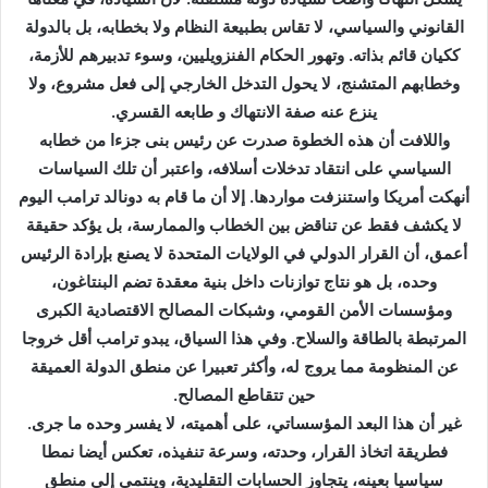
ت
القانوني والسياسي، لا تقاس بطبيعة النظام ولا بخطابه، بل بالدولة
ر
ككيان قائم بذاته. وتهور الحكام الفنزويليين، وسوء تدبيرهم للأزمة،
و
وخطابهم المتشنج، لا يحول التدخل الخارجي إلى فعل مشروع، ولا
ن
ينزع عنه صفة الانتهاك و طابعه القسري.
ي
واللافت أن هذه الخطوة صدرت عن رئيس بنى جزءا من خطابه
ا
السياسي على انتقاد تدخلات أسلافه، واعتبر أن تلك السياسات
أنهكت أمريكا واستنزفت مواردها. إلا أن ما قام به دونالد ترامب اليوم
لا يكشف فقط عن تناقض بين الخطاب والممارسة، بل يؤكد حقيقة
أعمق، أن القرار الدولي في الولايات المتحدة لا يصنع بإرادة الرئيس
وحده، بل هو نتاج توازنات داخل بنية معقدة تضم البنتاغون،
ومؤسسات الأمن القومي، وشبكات المصالح الاقتصادية الكبرى
المرتبطة بالطاقة والسلاح. وفي هذا السياق، يبدو ترامب أقل خروجا
عن المنظومة مما يروج له، وأكثر تعبيرا عن منطق الدولة العميقة
حين تتقاطع المصالح.
غير أن هذا البعد المؤسساتي، على أهميته، لا يفسر وحده ما جرى.
فطريقة اتخاذ القرار، وحدته، وسرعة تنفيذه، تعكس أيضا نمطا
سياسيا بعينه، يتجاوز الحسابات التقليدية، وينتمي إلى منطق