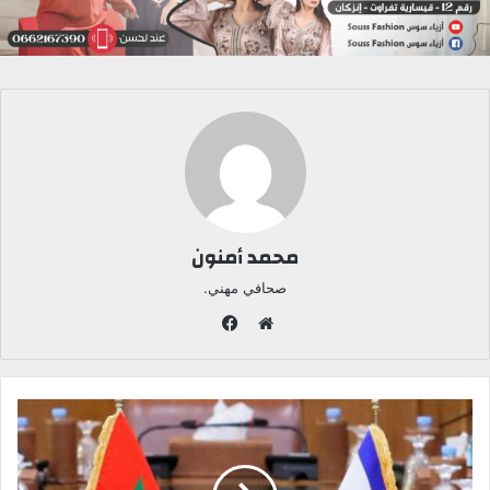
محمد أمنون
صحافي مهني.
ف
ي
م
س
و
ب
ق
و
ع
ك
ا
ل