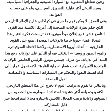
وحين تتقاطع الشعبوية مع الموارد الطبيعية والجغرافيا السياسية،
يصبح التدخل أكثر قابلية للتسويق السياسي، ولو على حساب
القواعد.
وفي العمق، لا يمكن فهم ما جرى في كراكاس خارج الإطار التاريخي
الذي حكم نظرة الولايات المتحدة إلى أمريكا اللاتينية منذ القرن
التاسع عشر. فمع إعلان مبدأ مونرو، فقد ترسخت فكرة اعتبار هذا
المجال فضاء حيويا خاصا بالولايات المتحدة، يمنع على القوى
الخارجية — آنذاك أوروبا الاستعمارية، ولاحقا الاتحاد السوفياتي،
واليوم الصين وروسيا — التغلغل فيه أو التأثير على توازناته. رفع هذا
المبدأ في بداياته، من طرف جيمس مونرو، الرئيس الخامس للولايات
المتحدة الأمريكية، تحت شعار “حماية القارة”، لكنه تحول عمليا إلى
أداة لضبط النفوذ والتحكم في المسارات السياسية والاقتصادية
لدول المنطقة.
وبالتالي ما يقوم به ترامب اليوم لا يخرج عن هذا المنطق التاريخي،
لكنه يعيده بلغة أكثر خشونة: استعادة السيطرة، منع الخصوم من
التموقع، وإعادة ترتيب المجال اللاتيني باعتباره مجالا استراتيجيا غير
قابل للمشاركة.