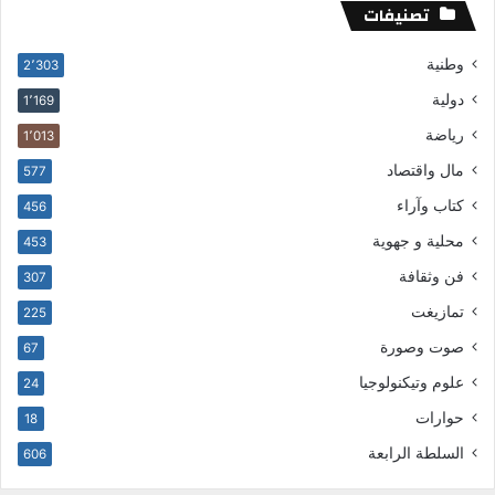
تصنيفات
وطنية
2٬303
دولية
1٬169
رياضة
1٬013
مال واقتصاد
577
كتاب وآراء
456
محلية و جهوية
453
فن وثقافة
307
تمازيغت
225
صوت وصورة
67
علوم وتيكنولوجيا
24
حوارات
18
السلطة الرابعة
606