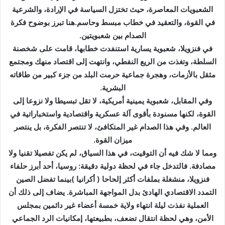
الشعبويات المعاصرة، حيث تختزل السياسة في الإرادة، والشرعية
في القوة، والتعقيد في خطاب مبسط وحاسم.هنا تبرز بوضوح فكرة
الصدام بين شعبويتين.
في فنزويلا، شعبوية يسارية استنفدت خطابها، قامت على شخصنة
السلطة، وتغذت من الريع النفطي، وانتهت إلى اقتصاد منهك ومجتمع
مثقل بالأزمات، وهجرة جماعية حرمت البلد من جزء كبير من طاقاته
البشرية.
وفي المقابل، شعبوية يمينية أمريكية، لا تقل تبسيطا ولا نزوعا إلى
القوة، لكنها مسنودة بأقوى آلة عسكرية واقتصادية واستخباراتية في
العالم. وفي هذا الصدام غير المتكافئ، لا تنتصر الفكرة، بل ينتصر
ميزان القوة.
ومما لا شك فيه أن التوقيت، في هذا السياق، لم يكن تفصيلا تقنيا ولا
مصادفة. فالتدخل جاء في لحظة دولية دقيقة: روسيا، أحد أبرز حلفاء
فنزويلا، منشغلة بملفات أكثر إلحاحا ( أكرانيا )بينما تفضل الصين
التمدد الاقتصادي الهادئ بدل المواجهة المباشرة. يضاف إلى ذلك أن
العملية نفذت ليلة انتهاء ولاية خمسة أعضاء غير دائمين بمجلس
الأمن، وهي لحظة انتقال تضعف، بطبيعتها، إمكانيات الرد الجماعي