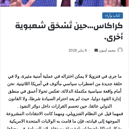
كتاب وآراء
كراكاس…حين تَسْحَق شعبوية
أخرى.
محمد أمنون
أ
6 يناير 2026
ر
س
ل
ما جرى في فنزويلا لا يمكن اختزاله في عملية أمنية مثيرة، ولا في
ب
حلقة جديدة من اضطراب سياسي مألوف في أمريكا اللاتينية. نحن
ر
أمام واقعة سياسية مكتملة الدلالة، تعكس تحولا أعمق في منطق
ي
إدارة القوة دوليا، حيث لم يعد احترام السيادة شرطا، ولا القانون
د
ا
الدولي عائقا، حين تحسم القرارات داخل دوائر النفوذ .
إ
فمهما قيل عن النظام الفنزويلي، ومهما كانت الانتقادات المشروعة
ل
الموجهة إلى قيادته، فإن ما قامت به الولايات المتحدة الامريكية
ك
يشكل انتهاكا واضحا لسيادة دولة مستقلة. لان السيادة، في معناها