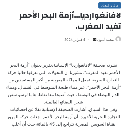
مال واقتصاد
لافانغوارديا…أزمة البحر الأحمر
تفيد المغرب.
محمد أمنون
أ
4 فبراير 2024
ر
س
ل
نشرته صحيفة “لافانغوارديا” الإسبانية،تقرير بعنوان “أزمة البحر
ب
الأحمر تفيد المغرب”، مشيرتا ان التحولات التي تعرفها حاليا حركة
ر
التجارة البحرية، تجعل المملكة المغربية من أكبر المستفيدين من
ي
“أزمة البحر الأحمر”، عبر ميناء طنجة المتوسط في الشمال، وميناء
د
ا
الدار البيضاء في الوسط، حيث أصبحا معا نقاطا هاما لرسو سفن
إ
شحن البضائع العالمية.
ل
وفي هذا السياق، أشارت الصحيفة الإسبانية نقلا عن احصائيات
ك
التجارة البحرية الأخيرة، أن أزمة البحر الأحمر، جعلت حركة المرور
ت
بقناة السويس المصرية تتراجع إلى 45 بالمائة،حيث أن أغلب