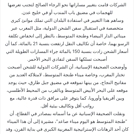
ر
الشركات قامت بتغيير مساراتها نحو الرجاء الصالح لتجنب تعرضها
و
للهجمات في مضيق باب المندب أو في خليج عدن.
ن
وساهم هذا التغيير في استفادة البلدان التي تملك موانئ كبرى
ي
متخصصة في استقبال سفن الشحن الدولية، مثل المغرب عبر
ا
مينائي الدار البيضاء وطنجة المتوسط، بالنظر إلى انخفاض تكلفة
الرسو بهما، خاصة أن تكاليف النقل ارتفعت بنسبة 21 بالمائة، كما أن
أسعار الشحن زادت بنسبة 150 بالمائة جراء المسارات الطويلة التي
أصبحت تسلكها السفن لتفادي البحر الأحمر.
وأوضحت الصحيفة الإسبانية، أن الشركات الدولية للشحن أصبحت
تختار المغرب، وخاصة ميناء طنجة المتوسط، لامتلاكه العديد من
مفاتيح النجاح، من بينها تموقعه في مضيق جبل طارق، حيث يوجد
موقعه على البحر الأبيض المتوسط وبالقرب من المحيط الأطلسي،
وبين أفريقيا وأوروبا، كما يتوفر على مرافق ذات قدرة عالية، مع
رواتب أقل وتكاليف بيئية أقل.
ونقلت الصحيفة الإسبانية عن ما أسماته بمصادر في القطاع، أن
“طنجة المتوسط هو اليوم ميناء صاعد”، مشيرة إلى أن هذا الميناء
كان أحد الرهانات الإستراتيجية المغربية الكبرى في بداية القرن، وقد