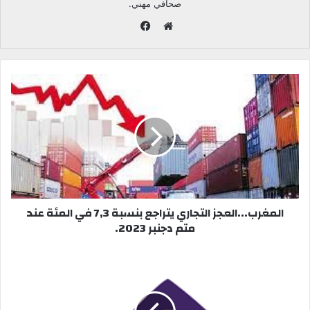
صحافي مهني.
ف
ي
م
س
و
ب
ق
و
ع
ك
ا
ل
و
ي
ب
المغرب...العجز التجاري يتراجع بنسبة 7,3 في المئة عند
متم دجنبر 2023.