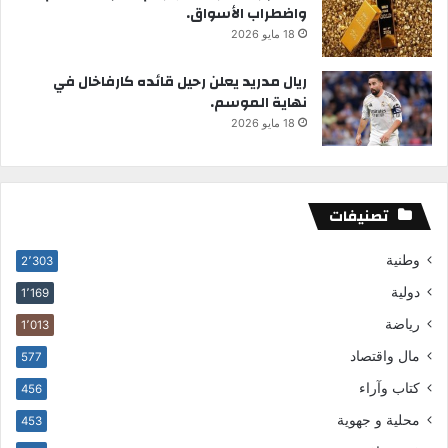
واضطراب الأسواق.
18 مايو 2026
ريال مدريد يعلن رحيل قائده كارفاخال في
نهاية الموسم.
18 مايو 2026
تصنيفات
وطنية
2٬303
دولية
1٬169
رياضة
1٬013
مال واقتصاد
577
كتاب وآراء
456
محلية و جهوية
453