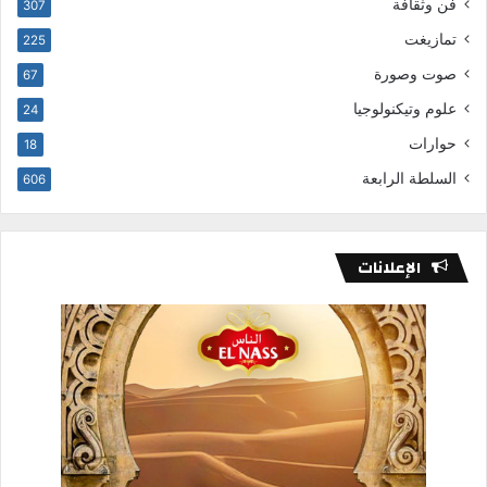
فن وثقافة
307
تمازيغت
225
صوت وصورة
67
علوم وتيكنولوجيا
24
حوارات
18
السلطة الرابعة
606
الإعلانات