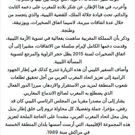
ت
وأعرب، في هذا الإطار، عن شكر بلاده للمغرب على دعمه الثابت
ر
والدائم، تحت قيادة جلالة الملك، للقضية الليبية، والذي يتجسد من
و
خلال عدة اتفاقات مبرمة، لاسيما اتفاق الصخيرات، وبوزنيقة،
ن
وطنجة.
ي
وذكر بأن المملكة المغربية ساهمت بفعالية في تسوية الأزمة الليبية،
ا
وقدمت دعمها الكامل لإبرام سلسلة من الاتفاقات، مشيرا إلى أن
اتفاق الصخيرات لسنة 2015 يظل حجر الزاوية والمرجع لتسوية
المسألة الليبية.
وأضاف السفير الليبي أن هذه الزيارة تندرج كذلك في إطار الجهود
الرامية إلى تعزيز اتحاد المغرب العربي من أجل تحقيق تطلعات
شعوب المنطقة لمزيد من الاستقرار والازدهار، مبرزا الدور الفعال
الذي يضطلع به المغرب لصالح الاندماج المغاربي.
يشار إلى أن مصدرا مقربا من المجلس الرئاسي الليبي كان قد
رفض، مؤخرا، جملة وتفصيلا، كل محاولة تروم إلى خلق إطار بديل
يحل محل اتحاد المغرب العربي، مشددا على الحاجة الملحة لتعزيز
هذه المجموعة الإقليمية، التي أرست أسسها بلدان المنطقة الخمسة
في مراكش سنة 1989.