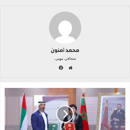
محمد أمنون
صحافي مهني.
ف
ي
م
س
و
ب
ق
و
ع
ك
ا
ل
و
ي