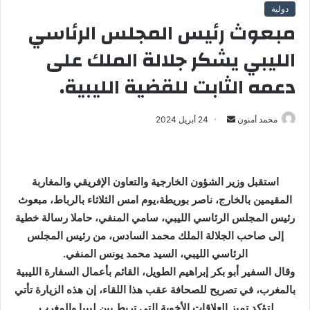
دولية
مبعوث رئيس المجلس الرئاسي
الليبي يشكر جلالة الملك على
دعمه الثابت للقضية الليبية.
محمد أمنون
أ
24 أبريل 2024
ر
س
ل
استقبل وزير الشؤون الخارجية والتعاون الإفريقي والمغاربة
ب
المقيمين بالخارج، ناصر بوريطة،يوم امس الثلاثاء بالرباط، مبعوث
ر
رئيس المجلس الرئاسي الليبي، سامي المنفي، حاملا رسالة خطية
ي
إلى صاحب الجلالة الملك محمد السادس، من رئيس المجلس
د
ا
الرئاسي الليبي، السيد محمد يونس المنفي.
إ
وقال السفير أبو بكر إبراهيم الطويل، القائم بأعمال السفارة الليبية
ل
بالمغرب، في تصريح للصحافة عقب هذا اللقاء، إن هذه الزيارة تأتي
ك
لتؤكد تميز العلاقات الأخوية التي تربط بين ليبيا والمغرب.