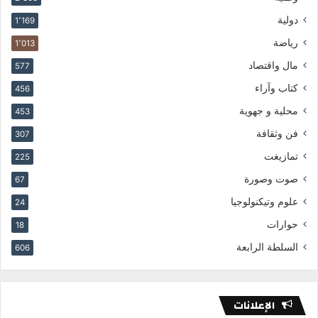
دولية
1٬169
رياضة
1٬013
مال واقتصاد
577
كتاب وآراء
456
محلية و جهوية
453
فن وثقافة
307
تمازيغت
225
صوت وصورة
67
علوم وتيكنولوجيا
24
حوارات
18
السلطة الرابعة
606
الإعلانات