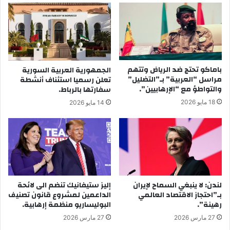
باماكو تحتج ضد الرياض وتتهم
الجمهورية العربية السورية
مراسل “العربية” بـ”التضليل”
تعلن رسميا استئناف أنشطة
والتواطؤ مع “الإرهابيين”.
سفارتها بالرباط.
18 مايو 2026
14 مايو 2026
لندن: لا ينبغي السماح لإيران
إليز ستيفانيك تنضم الى لائحة
بـ”احتجاز الاقتصاد العالمي
الداعمين لمشروع قانون تصنيف
رهينة”.
البوليساريو منظمة إرهابية.
27 مارس 2026
27 مارس 2026