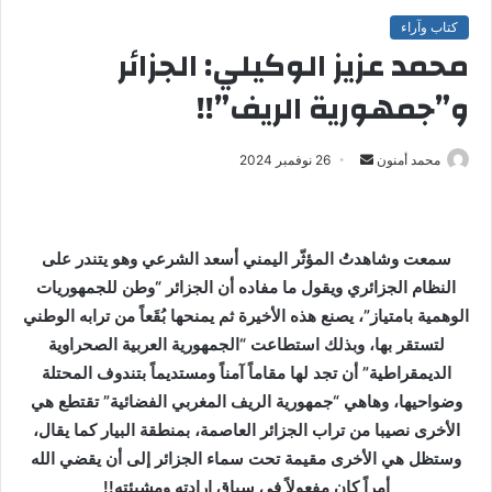
كتاب وآراء
محمد عزيز الوكيلي: الجزائر
و”جمهورية الريف”!!
محمد أمنون
أ
26 نوفمبر 2024
ر
س
ل
سمعت وشاهدتُ المؤثّر اليمني أسعد الشرعي وهو يتندر على
ب
النظام الجزائري ويقول ما مفاده أن الجزائر “وطن للجمهوريات
ر
الوهمية بامتياز”، يصنع هذه الأخيرة ثم يمنحها بُقَعاً من ترابه الوطني
ي
لتستقر بها، وبذلك استطاعت “الجمهورية العربية الصحراوية
د
ا
الديمقراطية” أن تجد لها مقاماً آمناً ومستديماً بتندوف المحتلة
إ
وضواحيها، وهاهي “جمهورية الريف المغربي الفضائية” تقتطع هي
ل
الأخرى نصيبا من تراب الجزائر العاصمة، بمنطقة البيار كما يقال،
ك
وستظل هي الأخرى مقيمة تحت سماء الجزائر إلى أن يقضي الله
ت
أمراً كان مفعولاً في سياق إرادته ومشيئته
!!