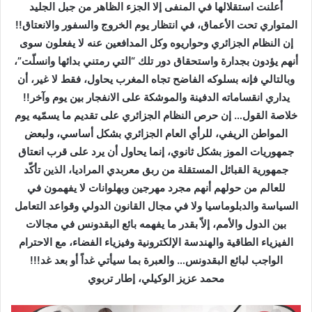
أعلنت استقلالها في المنفى إلا الجزء الظاهر من جبل الجليد
المتواري تحت الأعماق، في انتظار يوم الخروج والسفور والانعتاق
!!
إن النظام الجزائري وحواريوه وكل المدافعين عنه لا يفعلون سوى
أنهم يؤدون بجدارة واستحقاق دور تلك “التي رمتني بدائها وانسلّت”،
وبالتالي فإنه بسلوكه الفاضح تجاه المغرب يحاول، فقط لا غير، أن
يداري انقساماته الدفينة والموشكة على الانفجار بين يوم وآخر
!!
خلاصة القول… إن حرص النظام الجزائري على تقديم ما يسمّيه يوم
المواطن الريفي، للرأي العام الجزائري بشكل أساسي، ولبعض
جمهوريات الموز بشكل ثانوي، إنما يحاول أن يرد على قرب انعتاق
جمهورية القبائل المستقلة من ربق معربدي المراديا، الذين تأكّد
للعالم من حولهم أنهم مجرد مهرجين وبهلوانات لا يفهمون في
السياسة والدبلوماسيا ولا في مجال القانون الدولي وقواعد التعامل
بين الدول والأمم، إلاّ بقدر ما يفهمه بائع البقدونس في مجالات
الفيزياء الطاقية والهندسة الإلكترونية وفيزياء الفضاء، مع الاحترام
الواجب لبائع البقدونس… والعبرة بما سيأتي غداً أو بعد غد!!!
محمد عزيز الوكيلي، إطار تربوي