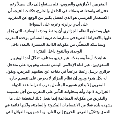
المغربيين الأمازيغي والعروبي، فلم يستطع إلى ذلك سبيلاً رغم
عنترياته واستعانته بعملائه في الداخل والخارج، فكانت النتيجة أن
الاستعمار الفرنسي هو الذي انفصل بكثير من الوجع عن المغرب،
على أيدي برابرته وعربه على السواء
!!
فهل يستطيع النظام الجزائري أن يحفظ وحدته الوطنية، التي يُمَوِّه
عليها بالانخراط الدنيء في ممارسات تروم المساس بوحدة المغرب،
وبتماسكه المتجلّي بين مكوناته الذاتية المتميزة بالتعدد داخل
الوحدة، وبالتنوع داخل التفرّد
!!
شاهدتُ أيضاً وسمعتُ، عبر فيديو مختلف، تدخّلَ أحد اليوتيوبر
السعوديين، عبر قناة الإعلامي اليمني نفسه، وهو يرد على متدخل
جزائري يرسل زعيقا مزعجاً في دفاعه عن نظامهم المريض، ويقول
له بكل هدوء وبرود إن نظام الجزائر لا يحرص على تقسيم جاره
المغربي إلا بدافع شعوره المتأصل بقرب انفراط عقد الدولة
الجزائرية ذاتها، وأنه بمحاولته التآمر على المغرب من أجل تقسيمه
والتفريق بين مكوّناته المتناغمة إنما يفعل ذلك للتغطية على ما
يشهده بلده فعلا من الانقسامات المكبوتة والصامتة، ولكنها قائمة في
العمق وتتحَيّن الفرص للخروج إلى العلن، وما جمهورية القبائل التي