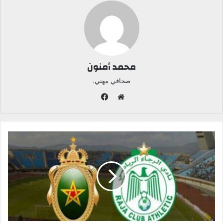
محمد أمنون
صحافي مهني.
ف
ي
م
س
و
ب
ق
و
ع
ك
ا
ل
و
ي
ب