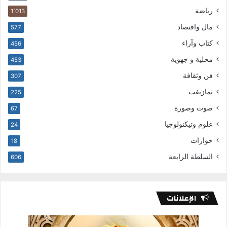
رياضة
1٬013
مال واقتصاد
577
كتاب وآراء
456
محلية و جهوية
453
فن وثقافة
307
تمازيغت
225
صوت وصورة
67
علوم وتيكنولوجيا
24
حوارات
18
السلطة الرابعة
606
الإعلانات