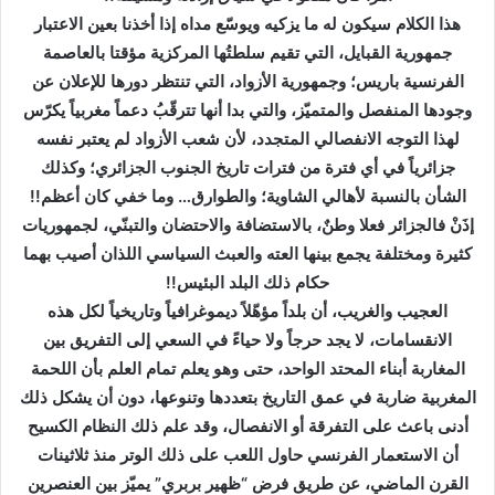
ر
هذا الكلام سيكون له ما يزكيه ويوسّع مداه إذا أخذنا بعين الاعتبار
و
جمهورية القبايل، التي تقيم سلطتُها المركزية مؤقتا بالعاصمة
ن
الفرنسية باريس؛ وجمهورية الأزواد، التي تنتظر دورها للإعلان عن
ي
وجودها المنفصل والمتميّز، والتي بدا أنها تترقّبُ دعماً مغربياً يكرّس
ا
لهذا التوجه الانفصالي المتجدد، لأن شعب الأزواد لم يعتبر نفسه
جزائرياً في أي فترة من فترات تاريخ الجنوب الجزائري؛ وكذلك
الشأن بالنسبة لأهالي الشاوية؛ والطوارق… وما خفي كان أعظم
!!
إذَنْ فالجزائر فعلا وطنٌ، بالاستضافة والاحتضان والتبنّي، لجمهوريات
كثيرة ومختلفة يجمع بينها العته والعبث السياسي اللذان أصيب بهما
حكام ذلك البلد البئيس
!!
العجيب والغريب، أن بلداً مؤهّلاً ديموغرافياً وتاريخياً لكل هذه
الانقسامات، لا يجد حرجاً ولا حياءً في السعي إلى التفريق بين
المغاربة أبناء المحتد الواحد، حتى وهو يعلم تمام العلم بأن اللحمة
المغربية ضاربة في عمق التاريخ بتعددها وتنوعها، دون أن يشكل ذلك
أدنى باعث على التفرقة أو الانفصال، وقد علم ذلك النظام الكسيح
أن الاستعمار الفرنسي حاول اللعب على ذلك الوتر منذ ثلاثينات
القرن الماضي، عن طريق فرض “ظهير بربري” يميّز بين العنصرين