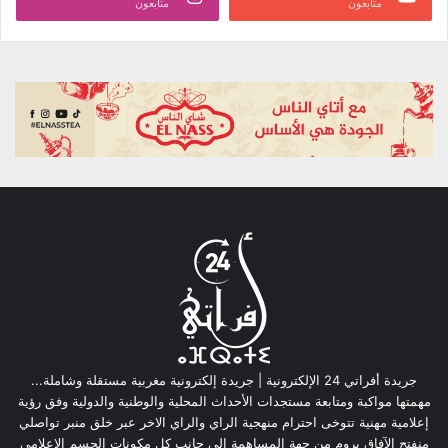
متابعون
متابعون
جريدة أفراتي 24 الإلكترونية | جريدة إلكترونية مغربية مستقلة وشاملة...
مهمتها مواكبة ومتابعة مستجدات الأحداث المحلية والوطنية والدولية وفق رؤية
إعلامية مهنية تتوخى احترام منهجية الراي والراي الاخر عبر خلق منبر تواصلي
منفتح الآفاق يروم من جهة المساهمة الى جانب كل مكونات الجسم الإعلامي