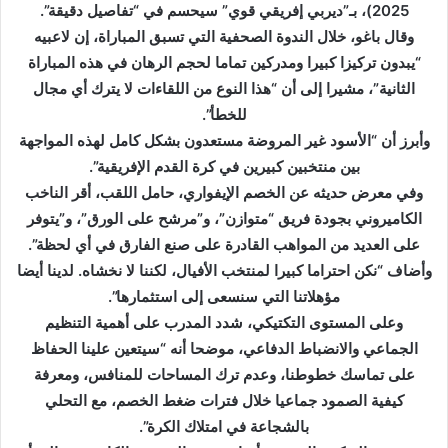
2025)، بـ”ديربي إفريقي قوي” سيحسم في “تفاصيل دقيقة”.
ا
إ
وقال باغو، خلال الندوة الصحفية التي تسبق المباراة، إن لاعبيه
ل
“يبدون تركيزا كبيرا ومدركين تماما لحجم الرهان في هذه المباراة
ك
الثانية”، مشيرا إلى أن “هذا النوع من اللقاءات لا يترك أي مجال
ت
للخطأ”.
ر
وأبرز أن “الأسود غير المروضة مستعدون بشكل كامل لهذه المواجهة
و
بين منتخبين كبيرين في كرة القدم الإفريقية”.
ن
وفي معرض حديثه عن الخصم الإيفواري، حامل اللقب، أقر الناخب
ي
الكاميروني بجودة فريق “متوازن”، و”مرشح على الورق”، و”يتوفر
ا
على العديد من المواهب القادرة على صنع الفارق في أي لحظة”.
وأضاف “نكن احتراما كبيرا لمنتخب الأفيال، لكننا لا نخشاه. لدينا أيضا
مؤهلاتنا التي سنسعى إلى استثمارها”.
وعلى المستوى التكتيكي، شدد المدرب على أهمية التنظيم
الجماعي والانضباط الدفاعي، موضحا أنه “سيتعين علينا الحفاظ
على تماسك خطوطنا، وعدم ترك المساحات للمنافس، ومعرفة
كيفية الصمود جماعيا خلال فترات ضغط الخصم، مع التحلي
بالشجاعة في امتلاك الكرة”.