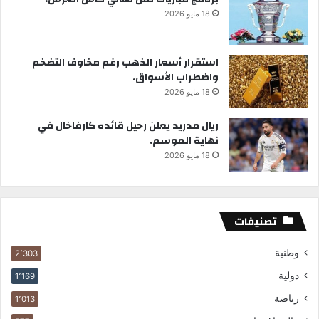
18 مايو 2026
استقرار أسعار الذهب رغم مخاوف التضخم
واضطراب الأسواق.
18 مايو 2026
ريال مدريد يعلن رحيل قائده كارفاخال في
نهاية الموسم.
18 مايو 2026
تصنيفات
وطنية
2٬303
دولية
1٬169
رياضة
1٬013