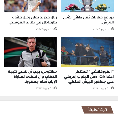
برنامج مباريات ثمن نهائي كأس
ريال مدريد يعلن رحيل قائده
العرش.
كارفاخال في نهاية الموسم.
18 مايو 2026
18 مايو 2026
“الكورفاتشي” تستنكر
سانتوس: يجب أن ننسى نتيجة
اعتداءات الأمن الجنوب إفريقي
الذهاب وأن نستعد لمباراة
على جماهير الجيش الملكي.
الإياب أمام جمهورنا.
18 مايو 2026
18 مايو 2026
اترك تعليقاً