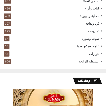
مال واقتصاد
577
كتاب وآراء
456
محلية و جهوية
453
فن وثقافة
307
تمازيغت
225
صوت وصورة
67
علوم وتيكنولوجيا
24
حوارات
18
السلطة الرابعة
606
الإعلانات