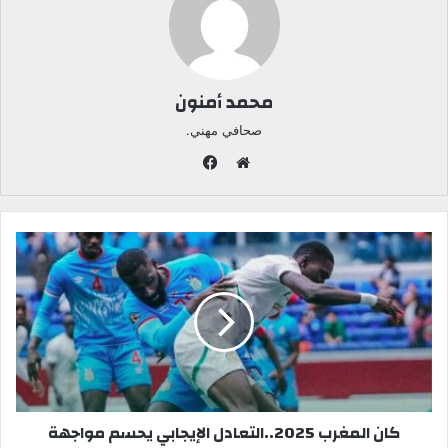
محمد أمنون
صحافي مهني.
ف
ي
م
س
و
ب
ق
و
ع
ك
ا
ل
و
ي
ب
كان المغرب 2025..التعادل الإيجابي يحسم مواجهة