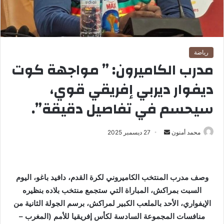
رياضة
مدرب الكاميرون: ” مواجهة كوت
ديفوار ديربي إفريقي قوي،
سيحسم في تفاصيل دقيقة”.
محمد أمنون
أ
27 ديسمبر 2025
ر
س
ل
وصف مدرب المنتخب الكاميروني لكرة القدم، دافيد باغو، اليوم
ب
السبت بمراكش، المباراة التي ستجمع منتخب بلاده بنظيره
ر
الإيفواري، الأحد بالملعب الكبير لمراكش، برسم الجولة الثانية من
ي
منافسات المجموعة السادسة لكأس إفريقيا للأمم (المغرب –
د