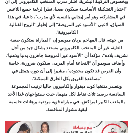
وبخصوص التركيبة البشرية، أشار مدرب المنتخب الكاميروني إلى أن
“اختيار التشكيلة الأساسية سيكون صعبا، نظرا لرغبة جميع اللاعبين
في المشاركة، وهو أمر إيجابي بالنسبة لأي مدرب”، داعيا، في هذا
السياق، لاعبي “الأسود غير المروضة” إلى إظهار “الروح القتالية
الكاميرونية”.
من جهته، قال المهاجم بريان مبويمو إن “المباراة ستكون صعبة
للغاية، غير أن المنتخب الكاميروني مستعد بشكل جيد من أجل
تشريف بلاده”، مؤكدا أن “الأسود غير المروضة جاهزون بدنيا وذهنيا”.
وأضاف مبويمو أن “النجاعة أمام المرمى ستكون ضرورية، خاصة
وأن الفرص قد تكون محدودة”، مشيرا إلى أن دوره يتمثل في
“مساعدة الفريق بكل الطرق الممكنة”.
ويتصدر منتخبا كوت ديفوار والكاميرون حاليا ترتيب المجموعة
السادسة برصيد ثلاث نقاط لكل منهما، حيث سيتواجهان غدا الأحد
بالملعب الكبير لمراكش، في مباراة قوية مرتقبة برهانات حاسمة
لبقية مشوار المنافسة.