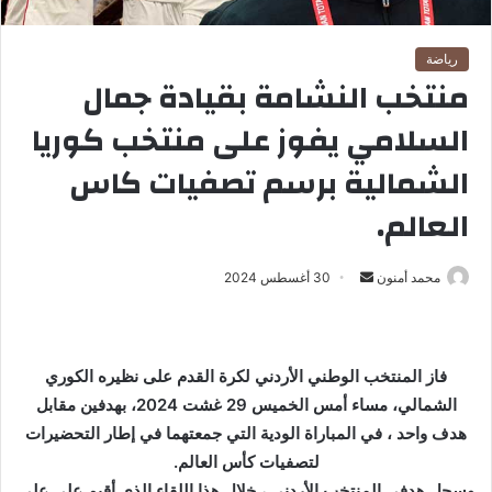
رياضة
منتخب النشامة بقيادة جمال
السلامي يفوز على منتخب كوريا
الشمالية برسم تصفيات كاس
العالم.
محمد أمنون
أ
30 أغسطس 2024
ر
س
ل
فاز المنتخب الوطني الأردني لكرة القدم على نظيره الكوري
ب
الشمالي، مساء أمس الخميس 29 غشت 2024، بهدفين مقابل
ر
هدف واحد ، في المباراة الودية التي جمعتهما في إطار التحضيرات
ي
لتصفيات كأس العالم.
د
ا
وسجل هدفي المنتخب الأردني ، خلال هذا اللقاء الذي أقيم على على