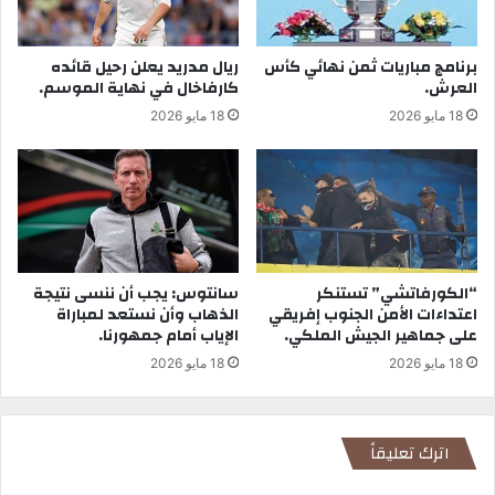
برنامج مباريات ثمن نهائي كأس
ريال مدريد يعلن رحيل قائده
العرش.
كارفاخال في نهاية الموسم.
18 مايو 2026
18 مايو 2026
“الكورفاتشي” تستنكر
سانتوس: يجب أن ننسى نتيجة
اعتداءات الأمن الجنوب إفريقي
الذهاب وأن نستعد لمباراة
على جماهير الجيش الملكي.
الإياب أمام جمهورنا.
18 مايو 2026
18 مايو 2026
اترك تعليقاً