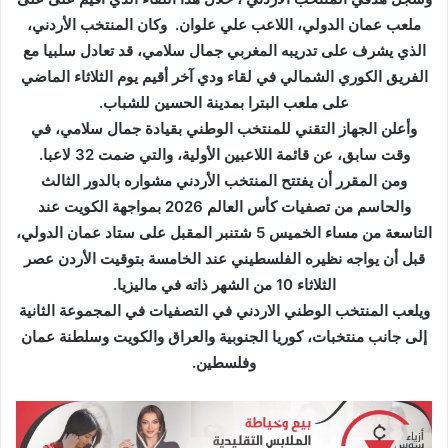
إ
ملعب عمان الدولي، اللاعب علي علوان. وكان المنتخب الأردني،
ل
الذي يشرف على تدريبه المغربي جمال سلامي، قد تعادل سلبيا مع
ك
الفريق الكوري الشمالي في لقاء ودي آخر أقيم يوم الثلاثاء الماضي
ت
على ملعب البترا بمدينة الحسين للشباب.
ر
وأعلن الجهاز التقني للمنتخب الوطني بقيادة جمال سلامي، في
و
وقت سابق، عن قائمة اللاعبين الأولية، والتي ضمت 32 لاعبا.
ن
ومن المقرر أن يفتتح المنتخب الأردني مشواره بالدور الثالث
ي
والحاسم من تصفيات كأس العالم 2026 بمواجهة الكويت عند
ا
التاسعة من مساء الخميس 5 شتنبر المقبل على ستاد عمان الدولي،
قبل أن يواجه نظيره الفلسطيني عند الخامسة بتوقيت الأردن عصر
الثلاثاء 10 من الشهر ذاته في ماليزيا.
ويلعب المنتخب الوطني الاردني في التصفيات في المجموعة الثانية
إلى جانب منتخبات، كوريا الجنوبية والعراق والكويت وسلطنة عمان
وفلسطين.