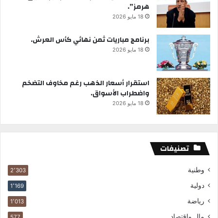
هرمز”.
18 مايو 2026
برنامج مباريات ثمن نهائي كأس العرش.
18 مايو 2026
استقرار أسعار الذهب رغم مخاوف التضخم
واضطراب الأسواق.
18 مايو 2026
تصنيفات
وطنية
2٬303
دولية
1٬169
رياضة
1٬013
مال واقتصاد
577