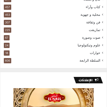
كتاب وآراء
457
محلية و جهوية
453
فن وثقافة
307
تمازيغت
225
صوت وصورة
67
علوم وتيكنولوجيا
24
حوارات
18
السلطة الرابعة
606
الإعلانات