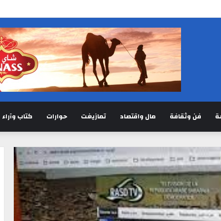
ة
فن وثقافة
مال واقتصاد
تمازيغت
حوارات
كتاب وآراء