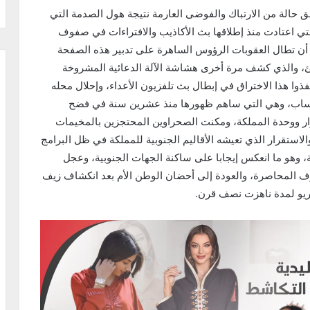
ق حالة من الارتباك والفوضى العارمة نتيجة هول الصدمة التي
التي اعتادت منذ إطلاقها بث الأكاذيب والافتراءات في صفوف
ن تطال العقوبات الرؤوس الساهرة على تدبير هذه الصفحة
اجئ، والذي كشف مرة أخرى هشاشة الآلة الدعائية المشروخة
نفذوا هذا الاختراق في إبطال بث تلفزيون الأعداء، وإحلال محله
ف حساب، وهي التي ساهم ظهورها منذ عشرين سنة في فضح
قرار ووحدة المملكة، ومكنت الصحراوين المحتجزين بالمخيمات
والاستقرار الذي تعيشه الأقاليم الجنوبية للمملكة في ظل البرامج
ة، وهو ما انعكس إيجابا على ساكنة الجهات الجنوبية، وعجل
ف المحاصرة، والعودة إلى أحضان الوطن الأم بعد انكشاف زيف
اريو لمدة ناهزت نصف قرن.