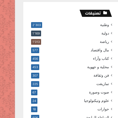
تصنيفات
وطنية
2٬303
دولية
1٬169
رياضة
1٬013
مال واقتصاد
577
كتاب وآراء
456
محلية و جهوية
453
فن وثقافة
307
تمازيغت
225
صوت وصورة
67
علوم وتيكنولوجيا
24
حوارات
18
السلطة الرابعة
606