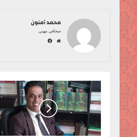
محمد أمنون
صحافي مهني.
ف
ي
م
س
و
ب
ق
و
ع
ك
ا
ل
و
ي
ب