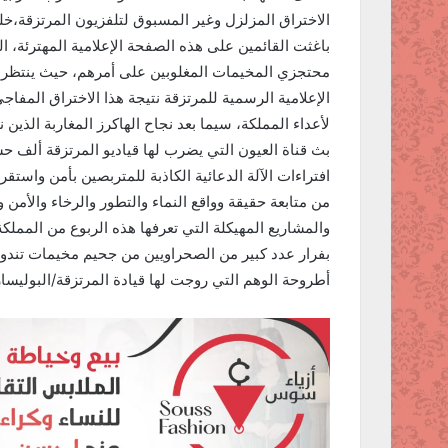
الاختراق المزلزل وغير المسبوق لتلفزيون المرتزقة،خل
باغثت القائمين على هذه الصفحة الإعلامية المهترئة، 
محتجزي المخيمات المغلوبين على أمرهم، حيث ينتظر أ
الإعلامية الرسمية للمرتزقة نتيجة هذا الاختراق المف
لأعداء المملكة، سيما بعد نجاح الهاكرز المغاربة الذين 
بث قناة العيون التي يضرب لها قياديو المرتزقة أل
افتراءات الآلة الدعائية الكاذبة للمتربصين بأمن واست
من متابعة حقيقة وواقع النماء والتطور والرخاء والأمن 
والمشاريع المهيكلة التي تعرفها هذه الربوع من المملك
بفرار عدد كبير من الصحراويين من جحيم مخيمات تندو
أطروحة الوهم التي روجت لها قيادة المرتزقة/البوليس