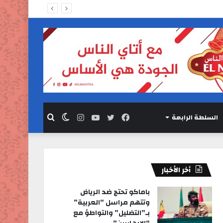
السلطة الرابعة
فيسبوك
تويتر
يوتيوب
انستقرام
الوضع
بحث
المظلم
عن
أخر الأخبار
باماكو تحتج ضد الرياض
وتتهم مراسل “العربية”
بـ”التضليل” والتواطؤ مع