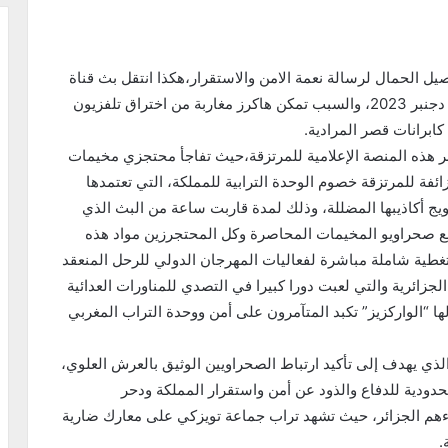
يل الحمال لرسالة نعمة الامن والاستقرار،هكذا انتقل بث قناة
مرتزقة البوليساريو الارهابية مساء الجمعة الماضي 29 دجنبر 2023، والسبب تمكن هاكرز مغاربة من اختراق تلفزيون
كابرانات قصر المرادية.
عبر هذه المنصة الإعلامية للمرتزقة،حيث تفاجأ محتجزي مخيمات
ائفة للمرتزقة خصوم الوحدة الترابية للمملكة، التي تعتمدها
لمرتزقة او مايطلق عليه اختصاراً ب rasd tv لترويج أكاذيبها المضللة، وذلك لمدة قاربت ساعة من البث الذي
بع صحراويو المخيمات المحاصرة وكل المحتجرزين مواد هذه
تغطية شاملة مباشرة لفعاليات المهرجان الدولي للرحل المنعقد
الجزائرية والتي لعبت دورا كبيرا في التصدي للمناورات العدائية
ا “الواركزيز” تكبد المتآمرون على أمن ووحدة التراب المغربي
لذي يهدف إلى تأكيد ارتباط الصحراويين الوثيق بالعرش العلوي،
الحدودية للدفاع والذود عن أمن واستقرار المملكة ودحر
اءهم الجزائر، حيث تشهد تراب جماعة تويزكي على معارك ضارية
.