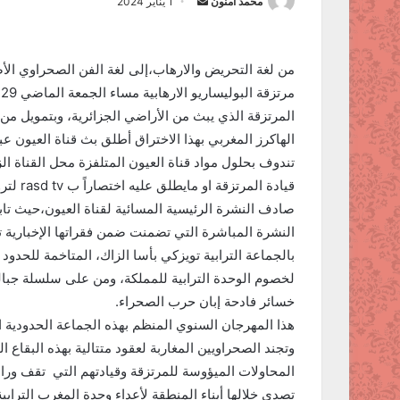
محمد أمنون
أ
1 يناير 2024
ر
س
ل
من لغة التحريض والارهاب،إلى لغة الفن الصحراوي الأص
ب
ر
المرتزقة الذي يبث من الأراضي الجزائرية، وبتمويل من 
ي
الهاكرز المغربي بهذا الاختراق أطلق بث قناة العيون 
د
تندوف بحلول مواد قناة العيون المتلفزة محل القناة الز
ا
قيادة ا
إ
صادف النشرة الرئيسية المسائية لقناة العيون،حيث تا
ل
النشرة المباشرة التي تضمنت ضمن فقراتها الإخبارية 
ك
بالجماعة الترابية تويزكي بأسا الزاك، المتاخمة للحدود 
ت
لخصوم الوحدة الترابية للمملكة، ومن على سلسلة جباله
ر
خسائر فادحة إبان حرب الصحراء.
و
ن
هذا المهرجان السنوي المنظم بهذه الجماعة الحدودية ا
ي
وتجند الصحراويين المغاربة لعقود متتالية بهذه البقاع 
ا
المحاولات الميؤوسة للمرتزقة وقيادتهم التي تقف ور
تصدى خلالها أبناء المنطقة لأعداء وحدة المغرب الترابية