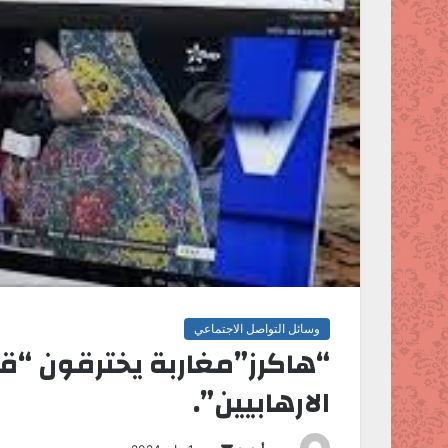
وسائل التواصل الاجتماعي
“هاكرز”مغاربة يخترقون “قن
الارهابيين”.