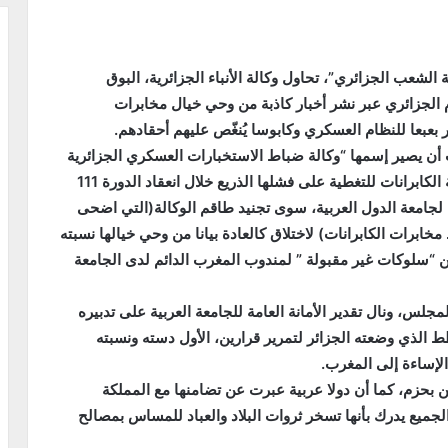
عب الجزائري”، تحاول وكالة الأنباء الجزائرية، البوق
م الجزائري عبر نشر أخبار كاذبة من وحي خيال مخابرات
ر بعبعا للنظام العسكري وكابوسا يُنغّص عليهم أحقادهم.
جب أن يصير إسمها “وكالة ضباط الاستخبارات العسكري الجزائرية
مخرج لدبلوماسية الكابرانات للتغطية على فشلها الذريع خلال انعقاد الدورة 111
 لجامعة الدول العربية، سوى تجنيد طاقم الوكالة(التي اضحى
برات الكابرانات) لاختلاق كالعادة بيانا من وحي خيالها نسبته
ن “سلوكات غير مقبولة ” لمندوب المغرب الدائم لدى الجامعة
جلس، ونال تقدير الأمانة العامة للجامعة العربية على تدبيره
ط الذي وضعته الجزائر لتمرير قرارين، الأول دسته ونسبته
الإساءة إلى المغرب
.
ن بحزم، كما أن دولا عربية عبرت عن تضامنها مع المملكة
لجميع يدرك بأنها تسخر ثروات البلاد والعباد للمساس بمصالح