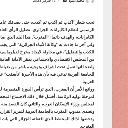
محمد أمنون
أ
15 فبراير 2023
ر
س
ل
تحت شعار “اكذب ثم اكذب ثم اكذب، حتى يصدقك عامة الش
ب
الرسمي لنظام الكابرانات الجزائري، تضليل الرأي العا
ر
الكابرانات، والهدف دائما: “المغرب”. هذا البلد الذي صا
ي
وفي آخر ما جادت به “وكالة الأنباء الجزائرية” التي ي
د
للكذب والتضليل”، في محاولة لايجاد
ا
من المجلس الاقتصادي والاجتماعي بمقر الأمانة العامة
إ
واضحا انها تعمل تحث اشراف وتوجيه مباشر من ضباط مخا
ل
للجامعة العربية تدعي فيه بأن هذه الأخيرة “تأسفت” ع
ك
العربية
.
ت
وواقع الأمر أن المغرب، الذي ترأس الدورة المنصرمة للم
ر
لمرحلة توليه الرئاسة، أفشل خلال ذلك الاجتماع المخط
و
ن
لمجلس وزراء الإسكان العرب، والثاني كان القصد منه 
ي
وتصدى مندوب المغرب بالجامعة العربية لتمرير القراري
ا
ودحضها لذلك المخطط الذي افتعلته الجزائر التي بات ا
المغرب
.