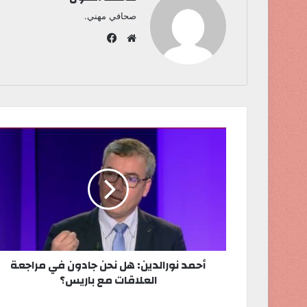
صحافي مهني.
ف
ي
م
س
و
ب
ق
و
ع
ك
ا
ل
و
ي
ب
أحمد نورالدين: هل نحن جادون في مراجعة
العلاقات مع باريس؟