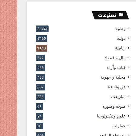
تصنيفات
وطنية
2٬303
دولية
1٬169
رياضة
1٬013
مال واقتصاد
577
كتاب وآراء
456
محلية و جهوية
453
فن وثقافة
307
تمازيغت
225
صوت وصورة
67
علوم وتيكنولوجيا
24
حوارات
18
السلطة الرابعة
606