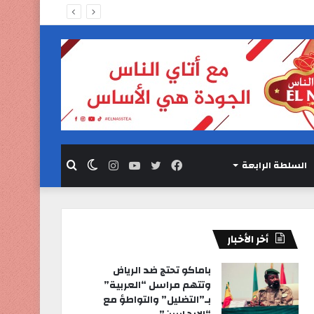
السلطة الرابعة
فيسبوك
تويتر
يوتيوب
انستقرام
الوضع
بحث
المظلم
عن
أخر الأخبار
باماكو تحتج ضد الرياض
وتتهم مراسل “العربية”
بـ”التضليل” والتواطؤ مع