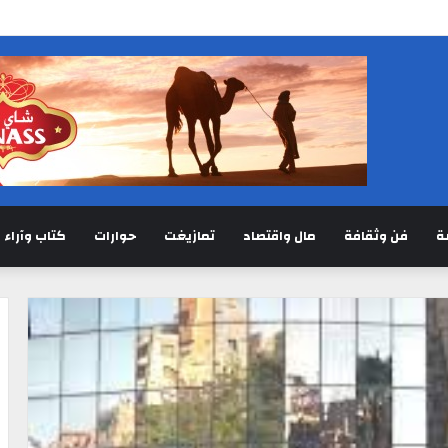
ة
فن وثقافة
مال واقتصاد
تمازيغت
حوارات
كتاب وآراء