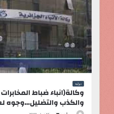
دولية
وكالة(انباء ضباط المخابرات ا
والكذب والتضليل…وجوه لع