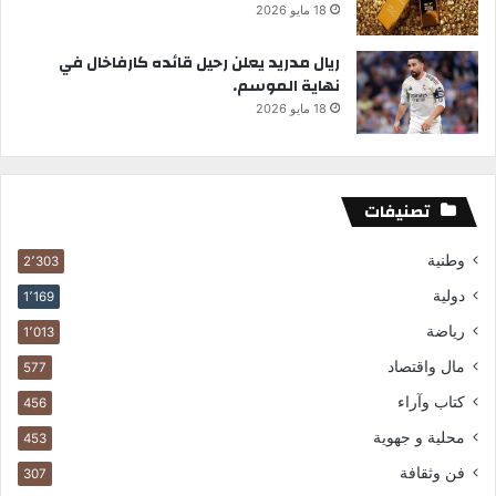
18 مايو 2026
ريال مدريد يعلن رحيل قائده كارفاخال في
نهاية الموسم.
18 مايو 2026
تصنيفات
وطنية
2٬303
دولية
1٬169
رياضة
1٬013
مال واقتصاد
577
كتاب وآراء
456
محلية و جهوية
453
فن وثقافة
307