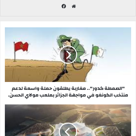
ف
ي
م
س
و
ب
ق
و
ع
ك
ا
ل
و
ي
ب
"الصمطة كدور".. مغاربة يطلقون حملة واسعة لدعم
منتخب الكونغو في مواجهة الجزائر بملعب مولاي الحسن.