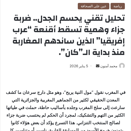
رياضة
عين على الصحافة
تحليل تقني يحسم الجدل.. ضربة
جزاء وهمية تسقط أقنعة “عرب
إفريقيا” الذين ساندهم المغاربة
منذ بداية الـ”كان”.
محمد أمنون
أ
5 يناير 2026
ر
س
ل
في المغرب نقول “مول النية يربح”، وهو مثل دارج سرعان ما كشف
ب
المعدن الحقيقي لكثير من الجماهير المغربية والجزائرية التي
ر
سارعت إلى سلخ المغرب وجلده بأساليب حاطة، حملت في طياتها
ي
الكثير من التهم والتشكيك، لمجرد أن الحكم لم يحتسب ضربة جزاء
د
ا
لصالح المنتخب التنزاني. هذا التسرع يؤكد أن بعض هؤلاء كانوا
إ
يتمنون خروج الأسود من المسابقة القارية، ناسين أو متناسين كل