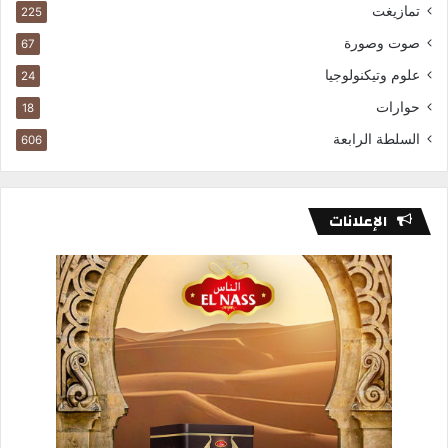
تمازيغت
225
صوت وصورة
67
علوم وتيكنولوجيا
24
حوارات
18
السلطة الرابعة
606
الإعلانات