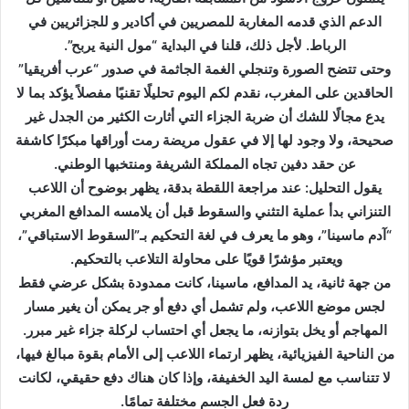
ل
الدعم الذي قدمه المغاربة للمصريين في أكادير و للجزائريين في
ك
الرباط. لأجل ذلك، قلنا في البداية “مول النية يربح”.
ت
وحتى تتضح الصورة وتنجلي الغمة الجاثمة في صدور “عرب أفريقيا”
ر
الحاقدين على المغرب، نقدم لكم اليوم تحليلًا تقنيًا مفصلاً يؤكد بما لا
و
يدع مجالًا للشك أن ضربة الجزاء التي أثارت الكثير من الجدل غير
ن
صحيحة، ولا وجود لها إلا في عقول مريضة رمت أوراقها مبكرًا كاشفة
ي
عن حقد دفين تجاه المملكة الشريفة ومنتخبها الوطني.
ا
يقول التحليل: عند مراجعة اللقطة بدقة، يظهر بوضوح أن اللاعب
التنزاني بدأ عملية التثني والسقوط قبل أن يلامسه المدافع المغربي
“آدم ماسينا”، وهو ما يعرف في لغة التحكيم بـ”السقوط الاستباقي”،
ويعتبر مؤشرًا قويًا على محاولة التلاعب بالتحكيم.
من جهة ثانية، يد المدافع، ماسينا، كانت ممدودة بشكل عرضي فقط
لجس موضع اللاعب، ولم تشمل أي دفع أو جر يمكن أن يغير مسار
المهاجم أو يخل بتوازنه، ما يجعل أي احتساب لركلة جزاء غير مبرر.
من الناحية الفيزيائية، يظهر ارتماء اللاعب إلى الأمام بقوة مبالغ فيها،
لا تتناسب مع لمسة اليد الخفيفة، وإذا كان هناك دفع حقيقي، لكانت
ردة فعل الجسم مختلفة تمامًا.