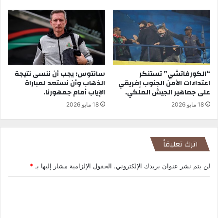
“الكورفاتشي” تستنكر
سانتوس: يجب أن ننسى نتيجة
اعتداءات الأمن الجنوب إفريقي
الذهاب وأن نستعد لمباراة
على جماهير الجيش الملكي.
الإياب أمام جمهورنا.
18 مايو 2026
18 مايو 2026
اترك تعليقاً
لن يتم نشر عنوان بريدك الإلكتروني.
الحقول الإلزامية مشار إليها بـ
*
ا
ل
ت