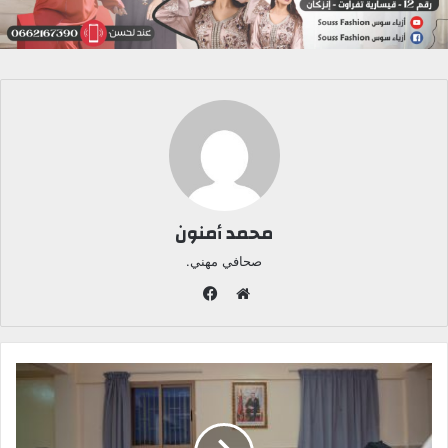
محمد أمنون
صحافي مهني.
ف
ي
م
س
و
ب
ق
و
ع
ك
ا
ل