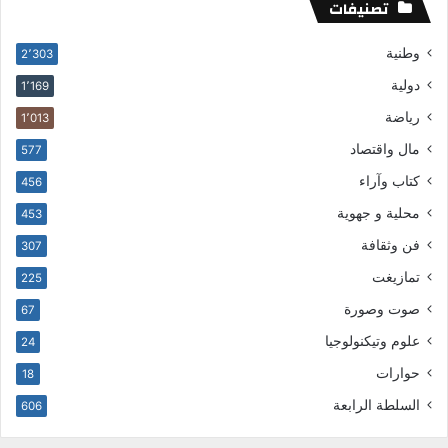
تصنيفات
وطنية
2٬303
دولية
1٬169
رياضة
1٬013
مال واقتصاد
577
كتاب وآراء
456
محلية و جهوية
453
فن وثقافة
307
تمازيغت
225
صوت وصورة
67
علوم وتيكنولوجيا
24
حوارات
18
السلطة الرابعة
606