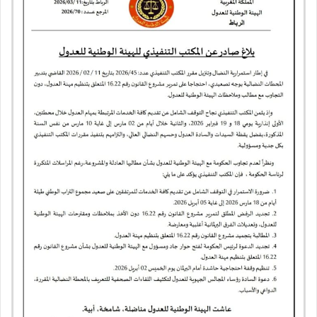
ك
ت
ر
و
ن
ي
ا