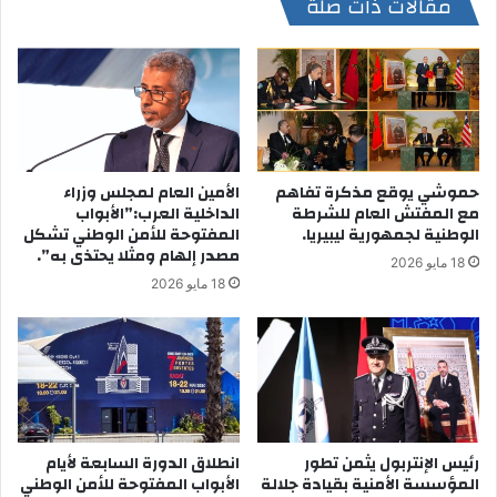
مقالات ذات صلة
حموشي يوقع مذكرة تفاهم
الأمين العام لمجلس وزراء
مع المفتش العام للشرطة
الداخلية العرب:”الأبواب
الوطنية لجمهورية ليبيريا.
المفتوحة للأمن الوطني تشكل
مصدر إلهام ومثلا يحتذى به”.
18 مايو 2026
18 مايو 2026
رئيس الإنتربول يثمن تطور
انطلاق الدورة السابعة لأيام
المؤسسة الأمنية بقيادة جلالة
الأبواب المفتوحة للأمن الوطني