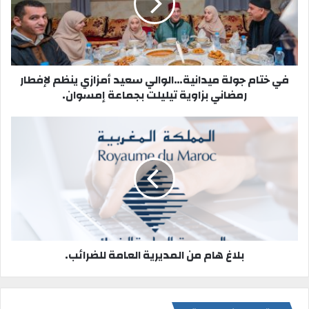
و
ي
ب
في ختام جولة ميدانية…الوالي سعيد أمزازي ينظم لإفطار
رمضاني بزاوية تيليلت بجماعة إمسوان.
بلاغ هام من المديرية العامة للضرائب.