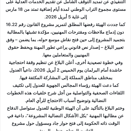
التنفيذي عن تمديد التوقف الشامل عن تقديم الخدمات العدلية على
مستوى مجموع التراب الوطني لمدة أيام إضافية تمتد من 18 مارس
إلى غاية 5 أبريل 2026.
كما جددت الهيئة رفضها المطلق لتمرير مشروع القانون رقم 16.22
دون إدماج ملاحظات ومقترحات المهنيين، مؤكدة تشبثها بالمطالبة
بتجميد المشروع إلى حين فتح نقاش موسع حوله، بما يضمن – وفق
تعبير البلاغ – إصدار نص قانوني يراعي تطور المهنة ويحفظ حقوق
المهنيين والمتعاملين معها.
وفي خطوة تصعيدية أخرى، أعلن البلاغ عن تنظيم وقفة احتجاجية
حاشدة أمام البرلمان يوم الخميس 2 أبريل 2026، داعياً العدول
بمختلف مناطق المملكة إلى المشاركة المكثفة فيها.
كما دعت الهيئة رؤساء المجالس الجهوية للعدول إلى تكثيف
اللقاءات الصحفية والتواصلية من أجل شرح خلفيات هذه الخطوات
النضالية وتوضيح أسباب الاحتجاج للرأي العام.
وختم البلاغ بالتأكيد على أن الهيئة الوطنية للعدول ستواصل الدفاع
عن مطالبها المهنية “بكل الأشكال النضالية المشروعة”، داعية في
الوقت ذاته الحكومة إلى فتح حوار جاد ومسؤول حول مشروع
القانون المتعلق بتنظيم المهنة.