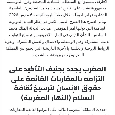
ك
الأفارقة، بتنسيق مع السلطات التشادية المختصة وفرع المؤسسة
ت
بجمهورية تشاد، على افتتاح “مسجد محمد السادس” بالعاصمة
ر
التشادية نجامينا، وذلك خلال صلاة اليوم الجمعة 6 مارس 2026.
و
ويأتي افتتاح هذا الصرح الديني الكبير في إطار العناية المولوية
ن
السامية التي يوليها أمير المؤمنين، صاحب الجلالة الملك محمد
ي
السادس، للشأن الديني في القارة الإفريقية، ولترسيخ الثوابت
ا
الدينية المشتركة وقيم الوسطية والاعتدال والعيش المشترك، وتقوية
الروابط الروحية والعلمية والأخوية التاريخية التي تجمع بين المملكة
المغربية وجمهورية تشاد الشقيقة.
المغرب يجدد بجنيف التأكيد على
التزامه بالمقاربات القائمة على
حقوق الإنسان لترسيخ ثقافة
السلام (النهار المغربية)
جددت المملكة المغربية التأكيد على التزامها لفائدة المقاربات