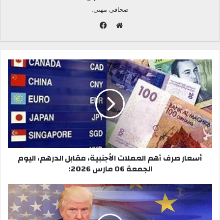
صحافي مهني.
ف
ي
م
س
و
ب
ق
و
ع
ك
ا
ل
و
ي
ب
أسعار صرف أهم العملات الأجنبية، مقابل الدرهم، اليوم
الجمعة 06 مارس 2026: