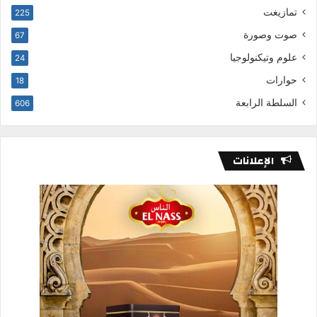
تمازيغت
225
صوت وصورة
67
علوم وتيكنولوجيا
24
حوارات
18
السلطة الرابعة
606
الإعلانات