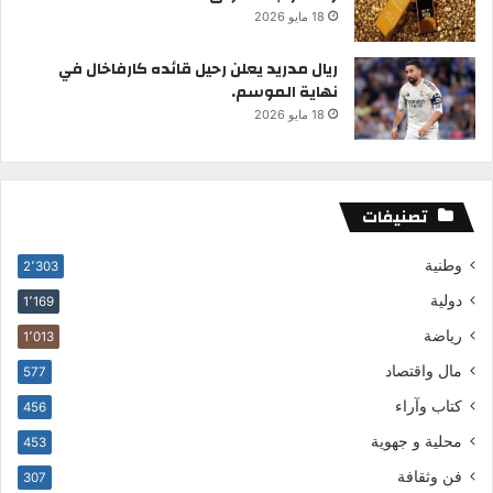
18 مايو 2026
ريال مدريد يعلن رحيل قائده كارفاخال في
نهاية الموسم.
18 مايو 2026
تصنيفات
وطنية
2٬303
دولية
1٬169
رياضة
1٬013
مال واقتصاد
577
كتاب وآراء
456
محلية و جهوية
453
فن وثقافة
307