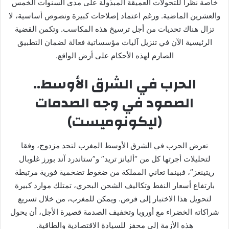
خاصة نظرا للتحولات العميقة المبذولة على مدى السنوات الخمس
والعشرين الماضية. ورغم اعتماد إصلاحات كبيرة ونصوص أساسية، لا
تزال هناك تحديات من أجل ترسيخ هذه المكاسب. وتكمن القضية
الرئيسية الآن في تنزيل آليات مؤسساتية فعالة لضمان التطبيق
الصارم لهذه الأحكام على أرض الواقع.
الحرب في الشرق الأوسط..
الصمود في وجه الصدمات
(ليكونوميست)
تعرض الحرب في الشرق الأوسط المغرب لتحد مزدوج، وفقا
لتحليلات أجرتها كل من “أليانز تريد” و”ستاندرد آند بورز غلوبال
ريتينغز”، فبينما تعاني المملكة من ضغوط تضخمية فورية مرتبطة
بارتفاع أسعار النفط وتكاليف الشحن البحري، تمتلك موارد كبيرة
لتحويل هذا الاختبار إلى فرص. ويمكن للمغرب، من خلال تسريع
شراكاته الخضراء مع أوروبا وتخفيف الصدمة قصيرة الأجل، أن يحول
هذه الأزمة إلى محفز للسيادة الاقتصادية والطاقية.