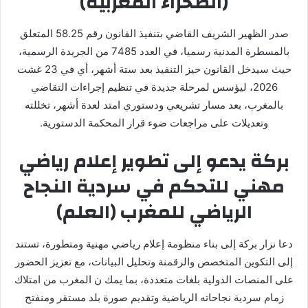
(الصحراء المغربية)
صدر الظهير الشريف القاضي بتنفيذ القانون رقم 58.25 المتعلق
بالمسطرة المدنية رسميا، في العدد 7485 من الجريدة الرسمية،
حيث سيدخل القانون حيز التنفيذ بعد ستة أشهر، أي في 23 غشت
2026، ليؤسس لمرحلة جديدة في تنظيم إجراءات التقاضي
بالمغرب، بعد مسار تشريعي ودستوري امتد لعدة أشهر، تخللته
وتعديلات على مراجعات ضوء قرار المحكمة الدستورية.
بركة يدعو إلى تطوير إعلام رياضي
مهني للتحكم في سردية النجاح
الرياضي للمغرب (العلم)
دعا نزار بركة إلى بناء منظومة إعلام رياضي مهنية ومتطورة، تستند
إلى التكوين المتخصص والرقمنة وتحليل البيانات، مع تعزيز الحضور
على المنصات الدولية بلغات متعددة، بما يمك ن المغرب من امتلاك
زمام سردية نجاحاته الرياضية وتقديم صورة بلد مستقر ومنفتح