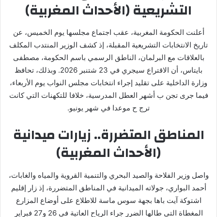
التشريعية (الأحداث المغربية)
أعلنت الحكومة المغربية، عقب اجتماع مجلسها يوم الخميس، عن
تاريخ الانتخابات التشريعية المقبلة، إذ كشف الوزير المنتدب المكلف
بالعلاقات مع البرلمان، الناطق الرسمي باسم الحكومة، مصطفى
بايتاس، أن الاقتراع سيجري في 23 شتنبر 2026. وبذلك، تحافظ
وزارة الداخلية على تقليد إجراء انتخابات مجلس النواب يوم الأربعاء،
فيما جرى تجن ب أشهر العطل المدرسية، خلافا للتكهنات التي كانت
ترج ح موعدا في شهر يونيو.
المناطق المتضررة.. زيارات ميدانية
(الأحداث المغربية)
واصل وزير الفلاحة والصيد البحري والتنمية القروية والمياه والغابات،
أحمد البواري، جولاته الميدانية في المناطق المتضررة، إذ زار إقليم
اشتوكة آيت باها بجهة سوس ماسة للاطلاع على أوضاع المزارع
المغطاة التي طالها الضرر جراء الرياح العاتية في 26 و27 فبراير