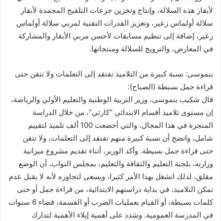
لأبقار هذه السلالة، وإنتاج وتخزين جرعات التلقيح المجمدة لأبقار
سلالة أولماس زعير، وتعزيز القدرات التقنية لمربي سلالة أولماس
زعير، إضافة إلى تنظيم مسابقات لأحسن مربي الأبقار والمشاركة
في المعارض، والترويج للسلالة ومنتجاتها.
بنموسى: نسبة كبيرة من التلاميذ تفتقد إلى التعلمات ولا تتقن حتى
قراءة جمل بسيطة (الصباح):
قال شكيب بنموسى، وزير التربية الوطنية والتعليم الأولي والرياضة،
إن مستوى تلاميذ أقسام الابتدائي “كارثي”، من خلال الدراسة
المنجزة في هذا المجال، والتي أخضعت 100 ألف تلميذ لتقييم
شامل، واتضح أن نسبة كبيرة منهم تفتقد إلى التعلمات، ولا تتقن
حتى قراءة جمل بسيطة. وأكد الوزير، أثناء تقديم مشروع ميزانية
وزارته، بلجنة التعليم والثقافة والتعليم، بمجلس النواب، أن الوضع
مقلق، لذلك انشغل بهذا الأمر كثيرا، ويسعى لتجاوزه لأنه لا يقبل عدم
تمكن التلاميذ، في بداية دراستهم الابتدائية، من قراءة جمل أو حتى
كلمات بسيطة، أو القيام بعمليات الضرب أو القسمة، قضاء 6 سنوات
في المدرسة العمومية. وشدد على أهمية إيلاء الأهمية لتدارك