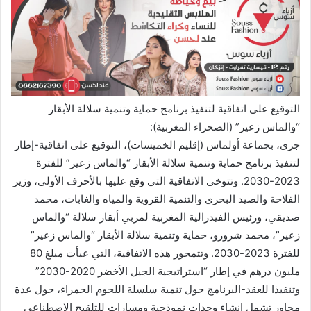
التوقيع على اتفاقية لتنفيذ برنامج حماية وتنمية سلالة الأبقار
“والماس زعير” (الصحراء المغربية):
جرى، بجماعة أولماس (إقليم الخميسات)، التوقيع على اتفاقية-إطار
لتنفيذ برنامج حماية وتنمية سلالة الأبقار “والماس زعير” للفترة
2023-2030. وتتوخى الاتفاقية التي وقع عليها بالأحرف الأولى، وزير
الفلاحة والصيد البحري والتنمية القروية والمياه والغابات، محمد
صديقي، ورئيس الفيدرالية المغربية لمربي أبقار سلالة “والماس
زعير”، محمد شرورو، حماية وتنمية سلالة الأبقار “والماس زعير”
للفترة 2023-2030. وتتمحور هذه الاتفاقية، التي عبأت مبلغ 80
مليون درهم في إطار “استراتيجية الجيل الأخضر 2020-2030”
وتنفيذا للعقد-البرنامج حول تنمية سلسلة اللحوم الحمراء، حول عدة
محاور تشمل إنشاء وحدات نموذجية ومسارات للتلقيح الاصطناعي