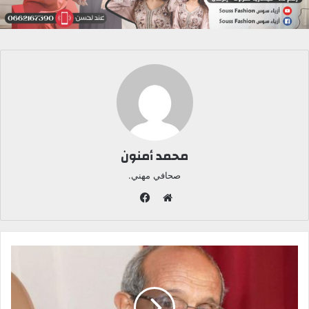
محمد أمنون
صحافي مهني.
ف
ي
م
س
و
ب
ق
و
ع
ك
ا
ل