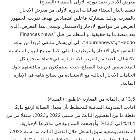
معرض الادخار يعقد دورته الأولى بالبيضاء (الصباح):
تنعقد بالدار البيضاء فعاليات الدورة الأولى من معرض الادخار
بالمغرب، وذلك بمشاركة فاعلين اقتصاديين بهدف تقريب الجمهور
العريض من مواضيع الادخار والاستثمار. ويسعى هذا المعرض، الذي
يعد منصة مالية حقيقية، والمنظم من قبل “Finances News
Hebdo” و”Boursenews”، إلى أن يشكل ملتقى فريدا من نوعه
للنقاش حول الادخار والتوظيف المالي. كما سيتيح للزوار المناسبة
لاكتشاف العديد من الفرص الاستثمارية في فضاء سيجمع كل
المتخصصين في هذا القطاع، حيث سيتمكنون من مناقشتهم حول
اتجاهات الادخار الحالية مع الاستفادة من نصائح هامة في الإدارة
المالية.
13,5 في المائة من المغاربة عاطلون (المساء):
أفادت المندوبية السامية للتخطيط بأن معدل البطالة ارتفع بـ2,1
نقطة ما بين الفصلين الثالث من سنتي 2022 و2023، منتقلا من من
11,4% إلى 13,5%. وأوضحت المندوبية في مذكرتها الإخبارية،
المتعلقة بوضعية سوق الشغل خلال الفصل الثالث من سنة 2023،
أن هذا المعدل يعزى إلى ارتفاعه بزائد 1,8 نقطة إلى 7% بالوسط