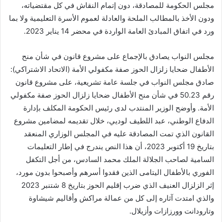
مجلس الحكومة للمصادقة، دون إتمام النقاش في كل مقتضياته،
ودون الأخذ بالمطالب الملحة والعادلة لعموم الأسرة التعليمية ولا بما
ورد في اتفاق المبادئ العامة الواردة في محضر 14 يناير 2023.
مجلس النواب يصادق بالإجماع على مشروع قانون في شأن منح
الأطفال ضحايا زلزال الحوز صفة مكفولي الأمة (الاتحاد الاشتراكي):
صادق مجلس النواب في جلسة عامة تشريعية، على مشروع قانون
رقم 50.23 في شأن منح الأطفال ضحايا زلزال الحوز صفة مكفولي
الأمة. وأوضح الوزير المنتدب لدى رئيس الحكومة المكلف بإدارة
الدفاع الوطني، عبد اللطيف لوديي، خلال تقديمه لمضامين مشروع
القانون الذي تمت المصادقة عليه في المجلس الوزاري المنعقد
بتاريخ 19 أكتوبر 2023، أن هذا النص يندرج في إطار التعليمات
السامية لصاحب الجلالة الملك محمد السادس، من أجل التكفل
الفوري بالأطفال اليتامى الذين فقدوا أسرهم وأصبحوا بدون مورد،
إثر الزلزال العنيف الذي ضرب إقليم الحوز بتاريخ 8 شتنبر 2023
والذي امتدت آثاره إلى كل من عمالة مراكش وأقاليم شيشاوة
وتارودانت وورزازات وأزيلال.