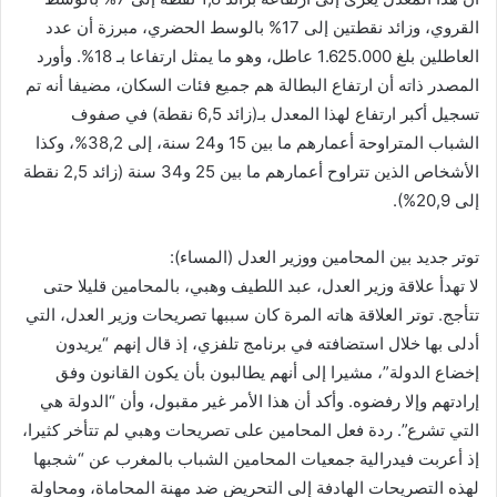
القروي، وزائد نقطتين إلى 17% بالوسط الحضري، مبرزة أن عدد
العاطلين بلغ 1.625.000 عاطل، وهو ما يمثل ارتفاعا بـ 18%. وأورد
المصدر ذاته أن ارتفاع البطالة هم جميع فئات السكان، مضيفا أنه تم
تسجيل أكبر ارتفاع لهذا المعدل بـ(زائد 6,5 نقطة) في صفوف
الشباب المتراوحة أعمارهم ما بين 15 و24 سنة، إلى 38,2%، وكذا
الأشخاص الذين تتراوح أعمارهم ما بين 25 و34 سنة (زائد 2,5 نقطة
إلى 20,9%).
توتر جديد بين المحامين ووزير العدل (المساء):
لا تهدأ علاقة وزير العدل، عبد اللطيف وهبي، بالمحامين قليلا حتى
تتأجج. توتر العلاقة هاته المرة كان سببها تصريحات وزير العدل، التي
أدلى بها خلال استضافته في برنامج تلفزي، إذ قال إنهم “يريدون
إخضاع الدولة”، مشيرا إلى أنهم يطالبون بأن يكون القانون وفق
إرادتهم وإلا رفضوه. وأكد أن هذا الأمر غير مقبول، وأن “الدولة هي
التي تشرع”. ردة فعل المحامين على تصريحات وهبي لم تتأخر كثيرا،
إذ أعربت فيدرالية جمعيات المحامين الشباب بالمغرب عن “شجبها
لهذه التصريحات الهادفة إلى التحريض ضد مهنة المحاماة، ومحاولة