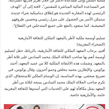
ملكية السكن وإلى مساعدة الأسر من خلال تعزيز قدرتها الشرائية،
ت
عبر المساعدة المالية المباشرة للمقتنين”، لافتة إلى أن “الهدف
ر
الرئيسي لهذه المقاربة الجديدة هو إطلاق ديناميكية شراء جديدة
و
ستمكن الأسر من الحصول على منزل رئيسي وتحسين ظروفهم
ن
المعيشية، كما ستعود بالنفع على جميع المتدخلين في القطاع”.
ي
ا
تسليم أوسمة ملكية لأطر بالمعهد الملكي للثقافة الأمازيغية
(الصحراء المغربية):
أقيم، برحاب المعهد الملكي للثقافة الأمازيغية، بالرباط، حفل لتسليم
أوسمة أنعم بها صاحب الجلالة الملك محمد السادس على ثلاثة أطر
بالمعهد. وشملت هذه الالتفاتة الملكية كلا من عميد المعهد، أحمد
بوكوس، والإطارين محمد مخلص وحمو أحيزون. وقال بوكوس، في
تصريح صحفي، بهذه المناسبة، إن الوسام الملكي للاستحقاق، الذي
تكرم صاحب الجلالة الملك محمد السادس بمنحه لثلاثة من أطر
المعهد يمثل مكافأة لهم على الخدمات التي أسدوها للثقافة المغربية
عامة، والأمازيغية خاصة.