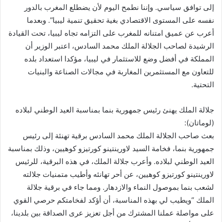
إلى توافق سياسي. وإننا نطمح اليوم لأن يضطلع المغرب بالدور
نفسه على المستوى الاقتصادي بغية تحقيق تنمية ليبيا”. وبعدما
أعرب عن عميق امتنانه للمغرب على التزامه تجاه ليبيا، تحت القيادة
الرشيدة لصاحب الجلالة الملك محمد السادس، اعتبر الوزير أن
المملكة في أفضل وضع للاستثمار في ليبيا، مؤكدا استعداد بلده
للتعاون مع المستثمرين المغاربة في مجالات الصناعة والبنيات
التحتية.
جلالة الملك يهنئ رئيس جمهورية بنما بمناسبة العيد الوطني لبلاده
(لوماتان):
بعث صاحب الجلالة الملك محمد السادس برقية تهنئة إلى رئيس
جمهورية بنما، فخامة السيد لاورينتينو كورتيزو كوهيين، وذلك بمناسبة
العيد الوطني لبلاده. وأعرب جلالة الملك، في هذه البرقية، للرئيس
لاورينتينو كورتيزو كوهيين، عن أحر تهانئه وأطيب متمنيات جلالته
لشعب بنما بموصول النماء والازدهار. ومما جاء في برقية جلالة
الملك “ويطيب لي بهذه المناسبة، أن أؤكد لفخامتكم حرصي القوي
على مواصلة عملنا المشترك من أجل تعزيز عرى الصداقة بين بلدينا،