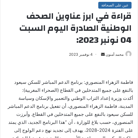
عين على الصحافة
قراءة في ابرز عناوين الصحف
الوطنية الصادرة اليوم السبت
04 نونبر 2023:
محمد أمنون
أ
4 نوفمبر 2023
ر
س
ل
فاطمة الزهراء المنصوري: برنامج الدعم المباشر للسكن سيعود
ب
بالنفع على جميع المتدخلين في القطاع (الصحراء المغربية):
ر
أكدت وزيرة إعداد التراب الوطني والتعمير والإسكان وسياسة
ي
المدينة، فاطمة الزهراء المنصوري، أن تفعيل برنامج الدعم المباشر
د
ا
للسكن سيعود بالنفع على جميع المتدخلين في القطاع. وأبرزت
إ
المنصوري، حسب بلاغ للوزارة ، أن “هذا البرنامج الجديد، الذي يمتد
ل
على الفترة 2024-2028، يهدف إلى تجديد نهج دعم الولوج إلى
ك