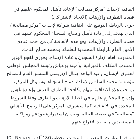
اتفاقية لإحداث “مركز مصالحة” لإعادة تأهيل المحكوم عليهم في
قضايا التطرف والإرهاب (الاتحاد الاشتراكي):
جرى بالرباط، التوقيع على اتفاقية شراكة لإحداث “مركز مصالحة”،
الذي يهدف إلى إعادة تأهيل وإدماج السجناء المحكوم عليهم في
قضايا التطرف والإرهاب. وقع هذه الاتفاقية كل من أحمد عبادي
الأمين العام للرابطة المحمدية للعلماء، ومحمد صالح التامك
المندوب العام لإدارة السجون وإعادة الإدماج، وفوزي لقجع الوزير
المنتدب المكلف بالميزانية، وأمينة بوعياش رئيسة المجلس الوطني
لحقوق الإنسان، وعبد الواحد جمال الإدريسي المنسق العام لمصالح
مؤسسة محمد السادس لإعادة إدماج السجناء. وستوكل للمركز،
بموجب هذه الاتفاقية، مهام مكافحة التطرف العنيف وإعادة تأهيل
وإدماج المحكوم عليهم في قضايا الإرهاب والتطرف وفقا للشروط
المحددة في الاتفاقية. كما سيشرف المركز على البرنامج التأهيلي
“مصالحة” في صيغته الحالية وضمان استمراريته ودعم ومواكبة
المستفيدين منه بعد الإفراج عنهم.
سوق السيارات بالمغرب.. المبيعات تتخطى 130 ألف وحدة خلال 10