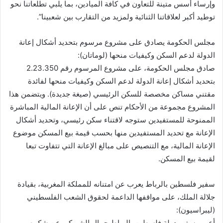
وإرساء أسس متينة للتعاون في كافة الميادين، بما يلبي تطلعاتنا نحو
توطيد أكبر لعلاقاتنا الثنائية ولمزيد من التقارب بين شعبينا”.
مجلس الحكومة يصادق على مشروع مرسوم بتحديد أشكال إعانة
الدولة لدعم السكن وكيفيات منحها (لوماتان):
صادق مجلس الحكومة، على مشروع المرسوم رقم 2.23.350
بتحديد أشكال إعانة الدولة لدعم السكن وكيفيات منحها لفائدة
مقتني مساكن مخصصة للسكن الرئيسي (صيغة جديدة). ويتضمن هذا
المشروع مجموعة من الأحكام تنص على أن الإعانة المالية المباشرة
الممنوحة للمستفيدين ستوجه لاقتناء سكن رئيسي، وتحديد أشكال
الإعانة مع تحديد المستفيدين منها بحسب قيمة بيع المسكن موضوع
الإعانة المالية، مع التنصيص على مبالغ الإعانة التي تتفاوت تبعا
لقيمة بيع المسكن.
سفير فلسطين بالرباط يعرب عن امتنانه للمملكة المغربية، بقيادة
جلالة الملك، على مواقفها الداعمة لحقوق الشعب الفلسطيني
(ليبراسيون):
أعرب سفير دولة فلسطين بالرباط جمال الشوبكي عن شكره