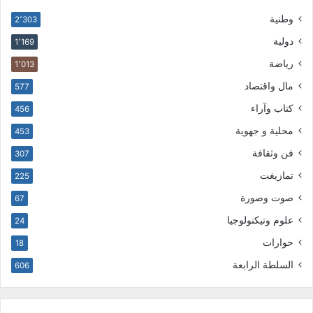
وطنية
2٬303
دولية
1٬169
رياضة
1٬013
مال واقتصاد
577
كتاب وآراء
456
محلية و جهوية
453
فن وثقافة
307
تمازيغت
225
صوت وصورة
67
علوم وتيكنولوجيا
24
حوارات
18
السلطة الرابعة
606