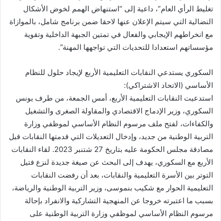
تغليط الرأي العام”، داعية إلى “استنهاض الهمم لخوض الأشكال
النضالية التي سيتم الإعلان عنها لاحقا ضمن برنامج شامل، بالموازاة
مع انخراطهم الإيجابي والفعال في تمتين الجبهة الداخلية وتقوية
مؤسساتهم استعدادا للتحديات التي تواجهها المهنة”.
السكوري يستدعي النقابات التعليمية الأربع لإيجاد حلول للنظام
الأساسي (الاتحاد الاشتراكي):
استدعيت النقابات التعليمية الأربع، أمس الجمعة، من طرف يونس
السكوري، وزير الإدماج الاقتصادي والمقاولة الصغرى والتشغيل
والكفاءات، لفتح ملف مرسوم النظام الأساسي لموظفي وزارة
التربية الوطنية من جديد، وإدخال التعديلات التي قدمتها النقابات قبل
مصادقة مجلس الحكومة عليه بتاريخ 27 شتنبر 2023. لقاء النقابات
الأربع مع السكوري، يهدف إلى البحث عن صيغة جديدة لنزع فتيل
التوتر بين الأسرة التعليمية والنقابات، بعد أن رفضت النقابات
التعليمية الحوار مع شكيب بنموسى، وزير التربية الوطنية والرياضة،
بسبب ما اعتبرته خروجا عن المنهجية التشاركية والانفراد بإحالة
مرسوم النظام الأساسي لموظفي وزارة التربية الوطنية على